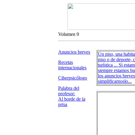
Volumen 9
Anuncios breves
Un piso, una habit
piso o de deporte, 
Recetas
turística ... Si est
internacionales
siempre estamos bu
los anuncios breve
Ciberpsicólogo
simplificarnoslo...
Palabra del
profesor:
Al borde de la
prisa