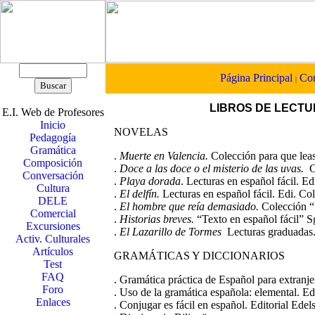
Página Principal
Con
|
LIBROS DE LECTU
E.I. Web de Profesores
Inicio
NOVELAS
Pedagogía
Gramática
.
Muerte en Valencia.
Colección para que leas
Composición
.
Doce a las doce o el misterio de las uvas.
Co
Conversación
.
Playa dorada
. Lecturas en español fácil. E
Cultura
.
El delfín.
Lecturas en español fácil. Edi. Co
DELE
.
El hombre que reía demasiado.
Colección “
Comercial
.
Historias breves.
“Texto en español fácil” S
Excursiones
.
El Lazarillo de Tormes
Lecturas graduadas.
Activ. Culturales
Artículos
GRAMÁTICAS Y DICCIONARIOS
Test
FAQ
. Gramática práctica de Español para extranje
Foro
. Uso de la gramática española: elemental. Ed
Enlaces
. Conjugar es fácil en español. Editorial Edel