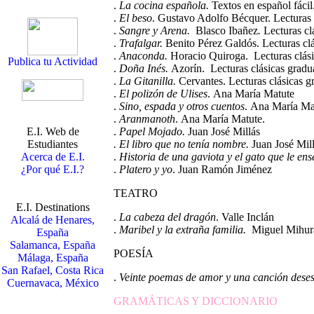
.
La cocina española.
Textos en español fácil
.
El beso
.
Gustavo Adolfo Bécquer.
Lecturas 
.
Sangre y Arena.
Blasco Ibañez
.
Lecturas cl
.
Trafalgar.
Benito Pérez Galdós
.
Lecturas cl
.
Anaconda.
Horacio Quiroga
.
Lecturas clás
Publica tu Actividad
.
Doña Inés.
Azorín
.
Lecturas clásicas gradu
.
La Gitanilla.
Cervantes
.
Lecturas clásicas g
.
El polizón de Ulises
.
Ana María Matute
.
Sino, espada y otros cuentos
.
Ana María Ma
.
Aranmanoth
.
Ana María Matute.
E.I. Web de
.
Papel Mojado
.
Juan José Millás
Estudiantes
. El libro que no tenía nombre
.
Juan José Mil
Acerca de E.I.
.
Historia de una gaviota y el gato que le ens
¿Por qué E.I.?
.
Platero y yo
.
Juan Ramón Jiménez
TEATRO
E.I. Destinations
.
La cabeza del dragón
.
Valle Inclán
Alcalá de Henares,
.
Maribel y la extraña familia
.
Miguel Mihur
España
Salamanca, España
POESÍA
Málaga, España
San Rafael, Costa Rica
.
Veinte poemas de amor y una canción dese
Cuernavaca, México
GRAMÁTICAS Y DICCIONARIO