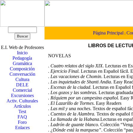
Página Principal
Con
|
LIBROS DE LECTU
E.I. Web de Profesores
Inicio
NOVELAS
Pedagogía
Gramática
.
Cuatro relatos del siglo XIX.
Lecturas en Es
Composición
.
Ejercicio Final
.
Lecturas en Español fácil. 
Conversación
.
Las vacaciones de Chomin
.
Lecturas en Esp
Cultura
.
Las inquietudes de Shanti Andia
.
Easy Read
DELE
.
Escenas de la ciudad
.
Lecturas en Español f
Comercial
.
Los gozos y las sombras
.
Lecturas graduadas
Excursiones
. Réquiem por un campesino español
.
Easy R
Activ. Culturales
.
El Lazarillo de Tormes
.
Easy Readers
Artículos
.
Las mil y una noches
.
Textos de español fáci
Test
.
Cuentos de la Alambra
.
Textos de español fá
FAQ
.
La llamada de la Habana
.
Lecturas en españo
Foro
.
Ladrón de guante blanco.
Colección “Venga
Enlaces
.
¿Dónde está la marquesa”
.
Colección “para