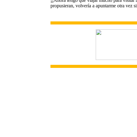
¡¡Ahora tengo que viajar mucho para visitar 
propusieran, volvería a apuntarme otra vez s