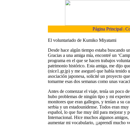
Página Principal
Co
|
El voluntariado de Kumiko Miyatami
Desde hace algún tiempo estaba buscando una
Gracias a una amiga mía, encontré un ‘Campa
programa en el que se hacen trabajos voluntar
patrimonio histórico. Esta amiga, me dijo qu
(nice1.gr.jp) y me aseguró que había tenido
asociación japonesa, solicité un proyecto qu
tomarme esas dos semanas como unas vacaci
Antes de comenzar el viaje, tenía un poco de
hubo problemas de ningún tipo y mi experien
monitores que eran gallegos, y tenían a su c
serbia y un estadounidense. Todos eran muy
español, lo que fue muy útil para mejorar y 
Internacional. Hice muchos algunos amigos, 
aumentar mi vocabulario, ¡¡aprendí mucho vo