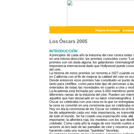
Página Principal
|
Contact
Los Óscars 2005
INTRODUCCIÓN

A principios de cada año la industria del cine centra todas
en una misma dirección: los premios conocidos como "Los
premios son sin duda alguna, los galardones cinematográf
importancia internacional dado que Hollywood puede cons
del cine. 

La historia de estos premios se remonta a 1927 cuando se
en California con el fin de mejorar la calidad del cine en e
Desde entonces esos premios han constituido un punto de 
tanto para cinéfilos, como para todo tipo de personas a las
enterados de todas las novedades en cuanto a cine y moda 
La Academia está formada por unos 6.000 miembros perten
diferentes ramas de la industria del cine. Pueden ser mie
aquellos que han destacado en su labor cinematográfica. En
Oscar se celebraba con una cena en la que se entregaban 
la cena se convirtió en una ceremonia que se celebraba en
Hoy en día la ceremonia de los Oscar se celebra en el Ko
ha ido adquiriendo cada vez más importancia, es transmiti
de todo el mundo. Se ha creado una expectación más allá d
importante, la alfombra roja, los modelos con los que desfil
celuloide. Como cada año la magia de ese mundo vuelve a
actores al otro lado de las pantallas de cine y nosotros pa
haciendo cada uno nuestas "quinielas" favoritas.
