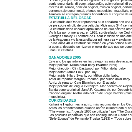
Se entregan premios en las siguientes categorías: película, a
actriz secundaria, director, adaptación, guión original, direc
efectos de sonido, canción original, música original, corto
cortometraje documental, efectos especiales, maquillaje, pe
ESTATUILLA DEL OSCAR

La estatuilla del Oscar representa a un caballero con una
de pie sobre el rollo de una película. Mide unos 34,4 centí
La estatuilla tiene un valor aproximado de 300 dólares ame
Vio la luz por primera vez en 1928, su diseñador fue Cedri
Georges Stanley. El nombre de Oscar le viene de una anéc
de la Academia vio la estatuilla por primera vez y exclamó 
En los años 40 la estatuilla se fabricó en yeso debido a l
la guerra, después se hizo en el color dorado que se cono
unas 60 estatuas.
Este año los ganadores en las categorías más destacadas 
Mejor película: Million dollar baby (Warnes Bros).

Mejor dirección: Clint Eastwood, por Million dollar baby.

Mejor actor: Jamie Foxx, por Ray.

Mejor actriz: Hilary Swank, por Million dollar baby.

Actor de reparto: Morgan Freeman, por Million dolar baby.

Actriz de reparto: Cate Blanchett, por El aviador.

Mejor película de lengua extranjera: Mar adentro de Aleja
Banda sonora original: Jan A.P. Kaczmarek, por Descubr
Canción original: Al otro lado del río de Jorge Drexler (músi
CURIOSIDADES
Katharine Hepburn es la actriz más reconocida en los Osc
Antes los presentadores cuando abrían el sobre con el n
"The winner is...", desde 1988 se utiliza la frase "The Oscar
Las peliculas españolas que han conseguido un Oscar son: