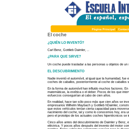
Página Principal
|
Contact
El coche
¿QUIÉN LO INVENTÓ?
Carl Benz, Gottlieb Daimler, ...
¿PARA QUE SIRVE?
Un coche puede trasladar a las personas u objetos de un si
EL DESCUBRIMIENTO
Nadie inventó el automóvil, al igual que la humanidad, fue
coches de caballos, posteriormente al coche de caballos 
En la forma de automóvil han influido muchos factores. En e
matemáticas, la estética o el deber. Pocos de los que inter
esfuerzos conseguirían al cabo de cien años.
En realidad, hace tan sólo poco más que cien años se inve
empresarios Wilhelm Maybach y Gottlieb hDaimler, constr
que estos vehículos tenían cierta capacidad para movers
nacimiento del coche, tal y como lo conocemos hoy, era un
pero el prototipo de los actuales coches hipertécnicos se 
Cinco años antes del descubrimiento de Daimler y Benz, el
eléctrica. Y pocos años después del invento del motor co
nombre. Estos vehículos solamente servían para la divers