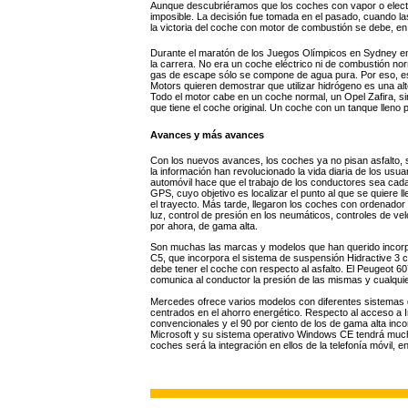
Aunque descubriéramos que los coches con vapor o electri
imposible. La decisión fue tomada en el pasado, cuando l
la victoria del coche con motor de combustión se debe, en
Durante el maratón de los Juegos Olímpicos en Sydney e
la carrera. No era un coche eléctrico ni de combustión no
gas de escape sólo se compone de agua pura. Por eso, es
Motors quieren demostrar que utilizar hidrógeno es una alt
Todo el motor cabe en un coche normal, un Opel Zafira, si
que tiene el coche original. Un coche con un tanque lleno
Avances y más avances
Con los nuevos avances, los coches ya no pisan asfalto, s
la información han revolucionado la vida diaria de los usua
automóvil hace que el trabajo de los conductores sea cada
GPS, cuyo objetivo es localizar el punto al que se quiere l
el trayecto. Más tarde, llegaron los coches con ordenador 
luz, control de presión en los neumáticos, controles de 
por ahora, de gama alta.
Son muchas las marcas y modelos que han querido incorpo
C5, que incorpora el sistema de suspensión Hidractive 3 cu
debe tener el coche con respecto al asfalto. El Peugeot 6
comunica al conductor la presión de las mismas y cualqui
Mercedes ofrece varios modelos con diferentes sistemas
centrados en el ahorro energético. Respecto al acceso a I
convencionales y el 90 por ciento de los de gama alta inc
Microsoft y su sistema operativo Windows CE tendrá mucho 
coches será la integración en ellos de la telefonía móvil, 