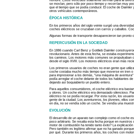
se movían, pero sólo por poco tiempo y recorrían muy poc
que el tiempo que se podía conducir. El coche de Daimler 
otros vehículos contemporáneos.
ÉPOCA HISTÓRICA
En los primeros años del siglo veinte surgió una diversida
coches eléctricos se cruzaban con carros y caballos. Coch
Algunas formas de transporte desaparecieron tan pronto c
REPERCUSIÓN EN LA SOCIEDAD
En 1886 cuando Carl Benz y Gottlieb Daimler construyeron
revolucionario. Antes de esta fecha, se estaba experimenta
los caminos. Los motores más comunes se propulsaban con
desde el siglo XVIII. Los motores eléctricos eran más reci
Los primeros usuarios de coches no eran gente que utiliz
coche costaba mucho más tiempo que moverse en tren o tra
para impresionar a los demás, "una máquina de aventura"
podía arreglar el coche delante de todos los habitantes 
dejando así boquiabierto un pueblo entero.
Para aquellos consumidores, el coche eléctrico era basta
y olores. Un coche eléctrico era demasiado silencioso. Pa
eléctrico no se podía recargar. Por esta razón, los usua
gente de la ciudad. Los aventureros, los jóvenes, ellos 
en día, no se vendía sólo un coche. Se vendía una muestra
EVOLUCIÓN
El desarrollo de un aparato tan complejo como el coche e
poco arbitrario. Se resalta esta fecha porque en nuestros 
motor de combustión ha tenido tanto éxito? La explicación
Pero también es legítimo afirmar que no ha ganado porque
por qué. Durante los primeros años, los coches con moto