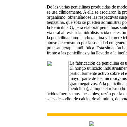
De las varias penicilinas producidas de modo 
se usa clínicamente. A ella se asociaron la pr
organismo, obteniéndose las respectivas susp
benzatina, que sólo se pueden administrar po
la Penicilina G, para elaborar penicilinas si
vía oral al resistir la hidrólisis ácida del es
la penicilina como la cloxacilina y la amoxici
abuso de consumo por la sociedad en general 
precisan terapia antibiótica. Esta situación h
frente a las penicilinas y ha llevado a la ine
La fabricación de penicilina es 
El hongo utilizado industrialme
particularmente activo sobre el 
mayor parte de los microorganis
gram negativos. A la penicilina 
penicilina), aunque el mismo h
ácidos fuertes muy inestables, razón por la 
sales de sodio, de calcio, de aluminio, de pot