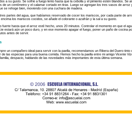
ados a su gusto. Se sofrie a fuego lento hasta que la cebolla y el pimiento estén blandos. Se
 de un centímetro y el calamar cortado en tiras. Luego se agregan los tres vasos de arroz 
ue se rehoge bien, moviendo con una cuchara de madera.
res partes del agua, que habíamos reservado de cocer los mariscos, por cada parte de arr
ncima los mariscos cocidos, se añade el colorante o azafrán y la sal a su gusto.
go fuerte hasta que el arroz esté hecho, unos 20 minutos. Controlar el momento en que el a
ficie estará aún un poco duro, y en ese momento apagar el fuego, poner un paño de cocina po
tos antes de servir.
s
pre un compañero ideal para servir con la paella, recomendamos un Ribera del Duero tinto 
r de las especias para una buena comida. Hemos hecho la paella entre mi amigo Vicente Vi
familia, despacio, hablando de las novedades más importantes de esta última semana.