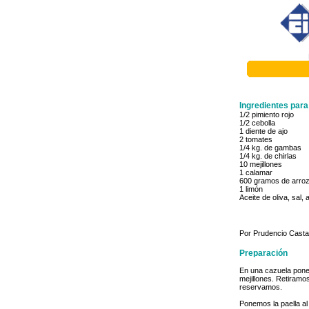
Ingredientes par
1/2 pimiento rojo
1/2 cebolla
1 diente de ajo
2 tomates
1/4 kg. de gambas
1/4 kg. de chirlas
10 mejillones
1 calamar
600 gramos de arroz
1 limón
Aceite de oliva, sal,
Por Prudencio Cast
Preparación
En una cazuela ponem
mejillones. Retiramo
reservamos.
Ponemos la paella al 