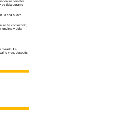
 añaden los tomates
y se deja durante
oz, o sea nueve
gua se ha consumido,
r encima y dejar
o rosado. La
zcaíno y yo, después