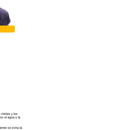
chirlas y los
os el agua y la
iente se echa la