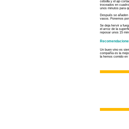
cebolla y el ajo cort
troceados en cuadros
unos minutos para q
Después se añaden t
vasos. Ponemos por e
Se deja hervir a fue
el arroz de la super
reposar unos 15 minu
Recomendacione
Un buen vino es siem
compañía es la mejo
la hemos comido en 