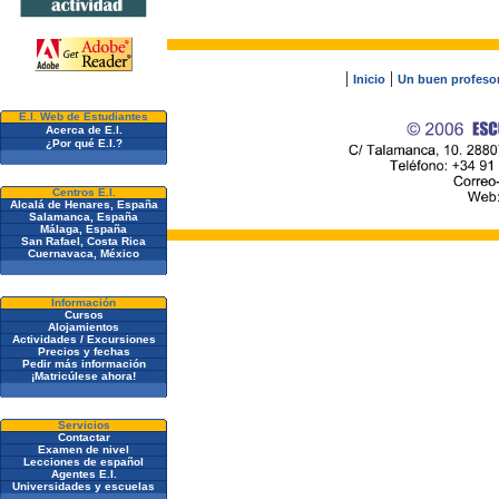
|
|
Inicio
Un buen profesor.
E.I. Web de Estudiantes
Acerca de E.I.
¿Por qué E.I.?
Centros E.I.
Alcalá de Henares, España
Salamanca, España
Málaga, España
San Rafael, Costa Rica
Cuernavaca, México
Información
Cursos
Alojamientos
Actividades / Excursiones
Precios y fechas
Pedir más información
¡Matricúlese ahora!
Servicios
Contactar
Examen de nivel
Lecciones de español
Agentes E.I.
Universidades y escuelas