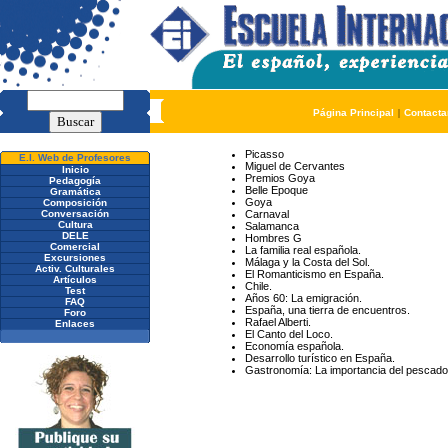
Página Principal
|
Contacta
Picasso
E.I. Web de Profesores
Miguel de Cervantes
Inicio
Premios Goya
Pedagogía
Belle Epoque
Gramática
Goya
Composición
Conversación
Carnaval
Cultura
Salamanca
DELE
Hombres G
Comercial
La familia real española.
Excursiones
Málaga y la Costa del Sol.
Activ. Culturales
El Romanticismo en España.
Artículos
Chile.
Test
Años 60: La emigración.
FAQ
España, una tierra de encuentros.
Foro
Rafael Alberti.
Enlaces
El Canto del Loco.
Economía española.
Desarrollo turístico en España.
Gastronomía: La importancia del pescado