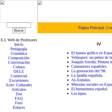
Página Principal
Con
|
E.I. Web de Profesores
IV
Inicio
Pedagogía
El humor gráfico en Espa
Gramática
Velázquez: un pintor de la
Composición
Joaquín Sorolla: Pintura i
Conversación
Cantautores españoles.
Cultura
La generación del '98.
DELE
La familia española.
Comercial
Al-Ándalus.
Excursiones
Minorías sociales en Españ
Activ. Culturales
El humanismo español.
Artículos
Las tapas.
Test
FAQ
Foro
Enlaces