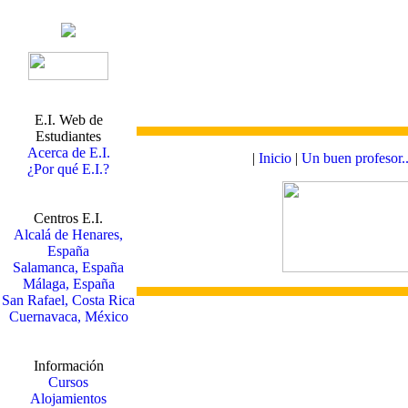
E.I. Web de
Estudiantes
Acerca de E.I.
|
Inicio
|
Un buen profesor..
¿Por qué E.I.?
Centros E.I.
Alcalá de Henares,
España
Salamanca, España
Málaga, España
San Rafael, Costa Rica
Cuernavaca, México
Información
Cursos
Alojamientos