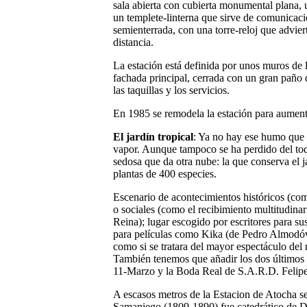
sala abierta con cubierta monumental plana, ut
un templete-linterna que sirve de comunicació
semienterrada, con una torre-reloj que advier
distancia.
La estación está definida por unos muros de l
fachada principal, cerrada con un gran paño 
las taquillas y los servicios.
En 1985 se remodela la estación para aument
El jardín tropical
: Ya no hay ese humo que 
vapor. Aunque tampoco se ha perdido del tod
sedosa que da otra nube: la que conserva el 
plantas de 400 especies.
Escenario de acontecimientos históricos (como
o sociales (como el recibimiento multitudinari
Reina); lugar escogido por escritores para 
para películas como Kika (de Pedro Almodóvar
como si se tratara del mayor espectáculo del
También tenemos que añadir los dos últimos 
11-Marzo y la Boda Real de S.A.R.D. Felipe
A escasos metros de la Estacion de Atocha se
Samaniego (1809-1890) fue catedrático de De