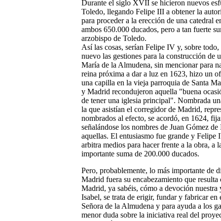
Durante el siglo XVII se hicieron nuevos esf
Toledo, llegando Felipe III a obtener la aut
para proceder a la erección de una catedral e
ambos 650.000 ducados, pero a tan fuerte s
arzobispo de Toledo.
Así las cosas, serían Felipe IV y, sobre todo
nuevo las gestiones para la construcción de 
María de la Almudena, sin mencionar para nad
reina próxima a dar a luz en 1623, hizo un o
una capilla en la vieja parroquia de Santa M
y Madrid recondujeron aquella "buena ocasió
de tener una iglesia principal". Nombrada una
la que asistían el corregidor de Madrid, repre
nombrados al efecto, se acordó, en 1624, fijar
señalándose los nombres de Juan Gómez de M
aquellas. El entusiasmo fue grande y Felipe 
arbitra medios para hacer frente a la obra, a
importante suma de 200.000 ducados.
Pero, probablemente, lo más importante de di
Madrid fuera su encabezamiento que resulta c
Madrid, ya sabéis, cómo a devoción nuestra
Isabel, se trata de erigir, fundar y fabricar e
Señora de la Almudena y para ayuda a los gast
menor duda sobre la iniciativa real del proye