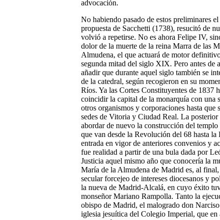
advocación.
No habiendo pasado de estos preliminares el 
propuesta de Sacchetti (1738), resucitó de nu
volvió a repetirse. No es ahora Felipe IV, si
dolor de la muerte de la reina Marra de las 
Almudena, el que actuará de motor definitivo
segunda mitad del siglo XIX. Pero antes de a
añadir que durante aquel siglo también se int
de la catedral, según recogieron en su mo
Ríos. Ya las Cortes Constituyentes de 1837 
coincidir la capital de la monarquía con una
otros organismos y corporaciones hasta que 
sedes de Vitoria y Ciudad Real. La posterior 
abordar de nuevo la construcción del templo ca
que van desde la Revolución del 68 hasta la R
entrada en vigor de anteriores convenios y a
fue realidad a partir de una bula dada por L
Justicia aquel mismo año que conocería la mu
María de la Almudena de Madrid es, al final, 
secular forcejeo de intereses diocesanos y po
la nueva de Madrid-Alcalá, en cuyo éxito tu
monseñor Mariano Rampolla. Tanto la ejecuc
obispo de Madrid, el malogrado don Narciso 
iglesia jesuítica del Colegio Imperial, que e