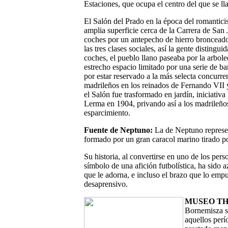
Estaciones, que ocupa el centro del que se ll
El Salón del Prado en la época del romantic
amplia superficie cerca de la Carrera de San 
coches por un antepecho de hierro bronceado.
las tres clases sociales, así la gente distingu
coches, el pueblo llano paseaba por la arbol
estrecho espacio limitado por una serie de ba
por estar reservado a la más selecta concurre
madrileños en los reinados de Fernando VII 
el Salón fue trasformado en jardín, iniciativa
Lerma en 1904, privando así a los madrileños
esparcimiento.
Fuente de Neptuno:
La de Neptuno represen
formado por un gran caracol marino tirado po
Su historia, al convertirse en uno de los per
símbolo de una afición futbolística, ha sido a
que le adorna, e incluso el brazo que lo emp
desaprensivo.
MUSEO TH
Bornemisza se
aquellos perío