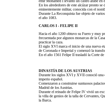
emir Mohamed I levantó un castro árabe en e
En los alrededores de este alcázar pronto se 
eminentemente militar, conocida con el nom
Durante La Reconquista fue objeto de varios 
el año 1083.
CARLOS I - FELIPE II
Hacia el año 1200 obtuvo su Fuero y muy pro
frecuentada por algunos monarcas de la Casa 
practicar la caza.
El siglo XVI marca el inicio de una nueva etap
de Coronada e Imperial y comenzó la transfo
En el año 1561 Felipe II trasladó la Corte d
DINASTÍA DE LOS AUSTRIAS
Durante los siglos XVI y XVII conoció una ép
imperio español.
Comenzaron a construirse suntuosos palacios,
Madrid de los Austrias.
Durante el reinado de Felipe IV vivió un exc
la villa de genios de la talla de Cervantes
la Barca.