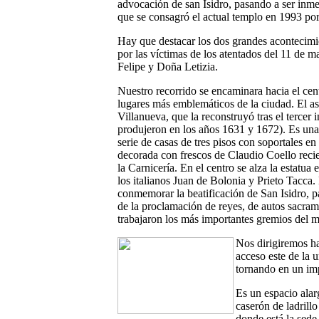
advocación de san Isidro, pasando a ser inme
que se consagró el actual templo en 1993 por
Hay que destacar los dos grandes acontecimie
por las víctimas de los atentados del 11 de 
Felipe y Doña Letizia.
Nuestro recorrido se encaminara hacia el ce
lugares más emblemáticos de la ciudad. El as
Villanueva, que la reconstruyó tras el tercer 
produjeron en los años 1631 y 1672). Es una
serie de casas de tres pisos con soportales en
decorada con frescos de Claudio Coello recien
la Carnicería. En el centro se alza la estatua 
los italianos Juan de Bolonia y Prieto Tacca
conmemorar la beatificación de San Isidro, pa
de la proclamación de reyes, de autos sacrame
trabajaron los más importantes gremios del 
Nos dirigiremos h
acceso este de la 
tornando en un imp
Es un espacio alar
caserón de ladrill
donde está la sed