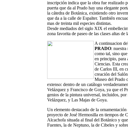
inscripción indica que la obra fue realizado 
puerta que da al Prado hay una elegante por
la cátedra de Botánica, existiendo otro inver
que da a la calle de Espalter. También encuad
mas de treinta mil especies distintas.
Desde mediados del siglo XIX el embellecimi
zona favorita de paseo de las clases altas de l
A continuacion de
PRADO
: nuestra
como tal, sino que
en principio, para
Ciencias. Esta cre
de Carlos III, en 
creación del Salón 
Museo del Prado of
extenso: dentro de un catálogo verdaderamen
Velázquez y Francisco de Goya, ya que el Pra
genios de la pintura universal, incluidos, p
Velázquez, y Las Majas de Goya.
Un elemento destacado de la ornamentación d
proyecto de José Hermosilla en tiempos de Ca
Alcachofa situada al final del Botánico y que
Fuentes, la de Neptuno, la de Cibeles y sobr