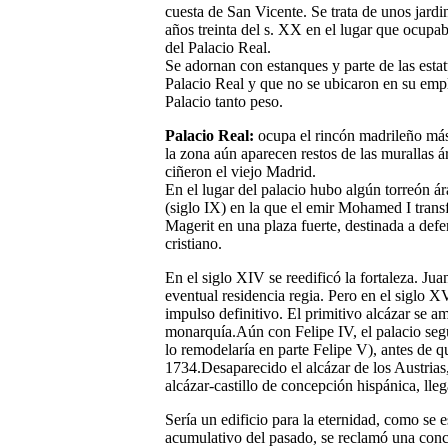
cuesta de San Vicente. Se trata de unos jard
años treinta del s. XX en el lugar que ocupab
del Palacio Real.
Se adornan con estanques y parte de las estat
Palacio Real y que no se ubicaron en su empl
Palacio tanto peso.
Palacio Real:
ocupa el rincón madrileño más
la zona aún aparecen restos de las murallas á
ciñeron el viejo Madrid.
En el lugar del palacio hubo algún torreón ár
(siglo IX) en la que el emir Mohamed I tran
Magerit en una plaza fuerte, destinada a def
cristiano.
En el siglo XIV se reedificó la fortaleza. Jua
eventual residencia regia. Pero en el siglo X
impulso definitivo. El primitivo alcázar se a
monarquía.Aún con Felipe IV, el palacio segu
lo remodelaría en parte Felipe V), antes de 
1734.Desaparecido el alcázar de los Austrias
alcázar-castillo de concepción hispánica, llega
Sería un edificio para la eternidad, como se e
acumulativo del pasado, se reclamó una concep