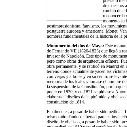
prestado men
de maestros 
cambio de cri
reconocer la 
momento su b
postimpresionismo, fauvismo, los movimientos
postguerra europea y americana. Monet, Van
nombres fundamentales de la historia de la pi
Monumento del dos de Mayo:
Este monumen
de Fernando VII (1820-1823) que llegó a reali
invasor de Napoleón. Este tipo de monumento
pero como obras de arquitectura efímera. F
obra permanente, y se ratificó en Madrid en 
terreno donde actualmente yacen las víctimas
con verjas y árboles y en su centro se levante
memoria de los leales y tomase el nombre de 
la suspensión de la Constitución, por lo que 
poder en 1820, y en 1821 se pidiese a Anto
elaborase "diseños de la pirámide y obelisco
constitución de 1814.
Finalmente , a pesar de haber sido pedida a 
mismo año dándose libertad para su invenció
diseño de obelisco, a pesar de haber sido pr
que realizó en 1819 para el catafalco de Isa