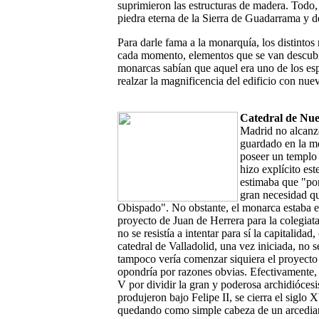
suprimieron las estructuras de madera. Todo, 
piedra eterna de la Sierra de Guadarrama y 
Para darle fama a la monarquía, los distintos
cada momento, elementos que se van descubri
monarcas sabían que aquel era uno de los esp
realzar la magnificencia del edificio con nue
Catedral de Nue
Madrid no alcanz
guardado en la me
poseer un templo 
hizo explícito es
estimaba que "por 
gran necesidad qu
Obispado". No obstante, el monarca estaba en
proyecto de Juan de Herrera para la colegiata
no se resistía a intentar para sí la capitalida
catedral de Valladolid, una vez iniciada, no 
tampoco vería comenzar siquiera el proyecto d
opondría por razones obvias. Efectivamente, t
V por dividir la gran y poderosa archidióces
produjeron bajo Felipe II, se cierra el sigl
quedando como simple cabeza de un arcedia