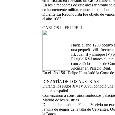
emir Mohamed I levantó un castro árabe en e
En los alrededores de este alcázar pronto se 
eminentemente militar, conocida con el nom
Durante La Reconquista fue objeto de varios 
el año 1083.
CARLOS I - FELIPE II
Hacia el año 1200 obtuvo 
una pequeña villa frecuent
III, Juan II y Enrique IV) p
El siglo XVI marca el inicio
concedió los títulos de Co
Alcázar en Palacio Real.
En el año 1561 Felipe II trasladó la Corte d
DINASTÍA DE LOS AUSTRIAS
Durante los siglos XVI y XVII conoció una ép
imperio español.
Comenzaron a construirse suntuosos palacios,
Madrid de los Austrias.
Durante el reinado de Felipe IV vivió un exc
la villa de genios de la talla de Cervantes
la Barca.