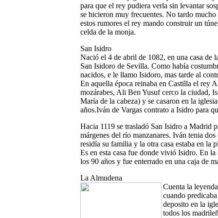
para que el rey pudiera verla sin levantar sos
se hicieron muy frecuentes. No tardo mucho en
estos rumores el rey mando co
nstruir un tún
celda de la monja.
San Isidro
Nació el 4 de abril de 1082, en una casa de la
San Isidoro de Sevilla. Como había costumbre
nacidos, e le llamo Isidoro, mas tarde al cont
En aquella época reinaba en Castilla el rey
mozárabes, Ali Ben Yusuf cerco la ciudad, I
María de la cabeza) y se casaron en la igles
años.Iván de Vargas contrato a Isidro para q
Hacia 1119 se trasladó San Isidro a Madrid par
márgenes del río manzanares. Iván tenia dos 
residía su familia y la otra casa estaba en l
Es en esta casa fue donde vivió Isidro. En la
los 90 años y fue enterrado en una caja de m
La Almudena
Cuenta la leyenda 
cuando predicaba 
deposito en la igl
todos los madrile