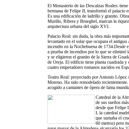
El Monasterio de las Descalzas Reales:
tiene 
hermana de Felipe II, transformó el palacio 
Es una edificación de ladrillo y granito. Ob
Murillo, Ribera y Brueghel, marcan la riqueza 
arquitectura urbana del siglo XVI.
Palacio Real
:
sin duda, la obra más importan
levantado en el solar que ocupara el antiguo 
incendio en la Nochebuena de 1734.Desde el
a prueba de incendios por lo que se eliminó
y se eligieron el granito de la Sierra de Gua
de Oreja. El edificio tiene planta cuadrada y 
cuatro emperadores romanos nacidos en Espa
Teatro Real
:
proyectado por Antonio López 
Moreno. Ha sido remodelado recientemente. 
acogido a cantantes de ópera de fama mundia
Catedral de la Al
de sus sueños más
desde que Felipe II
L la catedral madr
que sumaba el cru
60 metros) pero m
nave mayor de la Almudena alcanzaría los 32 