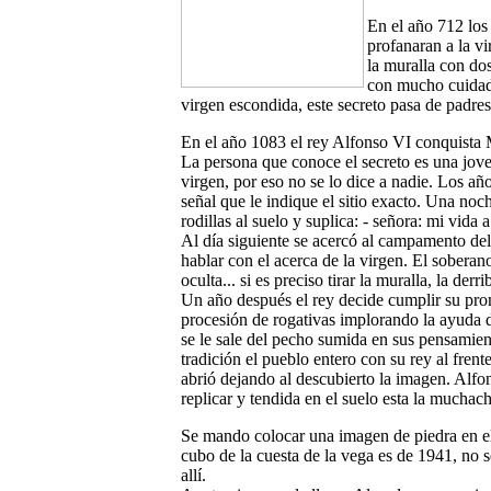
En el año 712 los
profanaran a la vi
la muralla con do
con mucho cuidado
virgen escondida, este secreto pasa de padres 
En el año 1083 el rey Alfonso VI conquista M
La persona que conoce el secreto es una jove
virgen, por eso no se lo dice a nadie. Los a
señal que le indique el sitio exacto. Una noch
rodillas al suelo y suplica: - señora: mi vida
Al día siguiente se acercó al campamento de
hablar con el acerca de la virgen. El soberan
oculta... si es preciso tirar la muralla, la derr
Un año después el rey decide cumplir su pr
procesión de rogativas implorando la ayuda d
se le sale del pecho sumida en sus pensamien
tradición el pueblo entero con su rey al frent
abrió dejando al descubierto la imagen. Alfon
replicar y tendida en el suelo esta la muchac
Se mando colocar una imagen de piedra en e
cubo de la cuesta de la vega es de 1941, no 
allí.