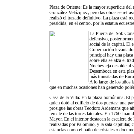
Plaza de Oriente:
Es la mayor superficie del 
González Velázquez, pero las obras se retra
realizó el trazado definitivo. La plaza está r
presidida, en el centro, por la estatua ecuestr
La Puerta del Sol
:
Cons
defensivo, posteriormen
social de la capital. El 
Gobernación levantado 
principal hay una placa
sobre ella se alza el tr
Nochevieja despide al v
Desemboca en esta plaza
más transitadas de Eur
A lo largo de los años 
que en muchas ocasiones han generado polém
Casa de la Villa
:
En la plaza homónima. El p
quien dotó al edificio de dos puertas: una par
prosigue las obras Teodoro Ardemans que añad
remate de las torres laterales. En 1760 Juan 
Mayor. En el interior destacan la escalera de
realizadas por Palomino, y la sala capitula
estancias como el patio de cristales o docume