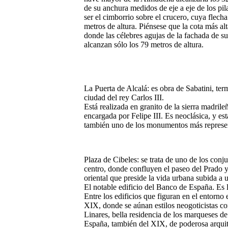
de su anchura medidos de eje a eje de los pil
ser el cimborrio sobre el crucero, cuya flec
metros de altura. Piénsese que la cota más al
donde las célebres agujas de la fachada de s
alcanzan sólo los 79 metros de altura.
La Puerta de Alcalá:
es obra de Sabatini, ter
ciudad del rey Carlos III.
Está realizada en granito de la sierra madril
encargada por Felipe III. Es neoclásica, y es
también uno de los monumentos más represen
Plaza de Cibeles
: se trata de uno de los con
centro, donde confluyen el paseo del Prado y 
oriental que preside la vida urbana subida a u
El notable edificio del Banco de España. Es 
Entre los edificios que figuran en el entorno 
XIX, donde se aúnan estilos neogoticistas con
Linares, bella residencia de los marqueses de
España, también del XIX, de poderosa arquite