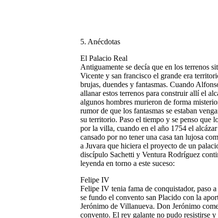
5. Anécdotas
El Palacio Real
Antiguamente se decía que en los terrenos si
Vicente y san francisco el grande era territo
brujas, duendes y fantasmas. Cuando Alfons
allanar estos terrenos para construir allí el a
algunos hombres murieron de forma misterios
rumor de que los fantasmas se estaban veng
su territorio. Paso el tiempo y se penso que 
por la villa, cuando en el año 1754 el alcáz
cansado por no tener una casa tan lujosa com
a Juvara que hiciera el proyecto de un palaci
discípulo Sachetti y Ventura Rodríguez conti
leyenda en torno a este suceso:
Felipe IV
Felipe IV tenia fama de conquistador, paso a 
se fundo el convento san Placido con la apo
Jerónimo de Villanueva. Don Jerónimo coment
convento. El rey galante no pudo resistirse