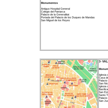
Monumentos
Antiguo Hospital General
Colegio del Patriarca
Palacio de la Generalitat
Portada del Palacio de los Duques de Mandas
San Miguel de los Reyes
3- VA
Monum
Iglesia
Casa d
Palacio
San Nic
Iglesia
Basílic
San Es
Santo T
Palacio 
San Jua