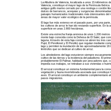
La Albufera de Valencia, localizada a unos 15 kilómetros d
Valencia, constituye el mayor lago de la Península Ibérica. 
antiguo golfo marino cerrado por una restinga o cordón lit
dulces de barrancos, acequias y surgencias denominadas ul
paisajes humanizados tradicionales más interesantes del 
áreas de mayor valor ecológico de la península.
El lago fue más extenso en el pasado pues, por una parte, 
los cultivos de arroz le han ido restando superficie. En la
superficie en unas 2.800 hectáreas.
Existe una estrecha franja arenosa de unos 1.200 metros 
monte bajo conocida como la Dehesa de El Saler, que const
laguna. A través de esta faja costera se abren los tres ca
Pujol, El Perellonet y El Perello) que regulan mediante com
lago y permiten la inundación de las aproximadamente 18.
limítrofes que se dedican al cultivo de arroz.
Los alrededores del lago estuvieron siempre escasamente p
cultivo de las tierras y la incidencia del paludismo. El pri
probablemente El Palmar, habitado por pescadores que, c
impedía sus trabajos, se retiraban a sus viviendas o huerto
El arrozal constituye un sistema fundamental para la cons
vegetación y fauna invertebrada asociada que constituye 
aves. El arrozal constituye un ambiente complementario al 
pasos migratorios.