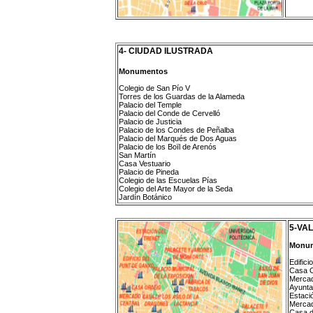
4- CIUDAD ILUSTRADA
Monumentos
Colegio de San Pío V
Torres de los Guardas de la Alameda
Palacio del Temple
Palacio del Conde de Cervelló
Palacio de Justicia
Palacio de los Condes de Peñalba
Palacio del Marqués de Dos Aguas
Palacio de los Boïl de Arenós
San Martín
Casa Vestuario
Palacio de Pineda
Colegio de las Escuelas Pías
Colegio del Arte Mayor de la Seda
Jardín Botánico
5-VAL
Monu
Edific
Casa O
Mercad
Ayunta
Estaci
Mercad
Casa d