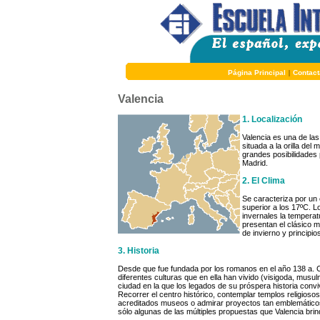
Página Principal
|
Contact
Valencia
1. Localización
Valencia es una de la
situada a la orilla de
grandes posibilidades 
Madrid.
2. El Clima
Se caracteriza por un
superior a los 17ºC. 
invernales la temperat
presentan el clásico m
de invierno y principi
3. Historia
Desde que fue fundada por los romanos en el año 138 a. C
diferentes culturas que en ella han vivido (visigoda, musu
ciudad en la que los legados de su próspera historia con
Recorrer el centro histórico, contemplar templos religios
acreditados museos o admirar proyectos tan emblemáticos c
sólo algunas de las múltiples propuestas que Valencia brind