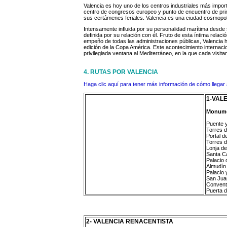
Valencia es hoy uno de los centros industriales más impo
centro de congresos europeo y punto de encuentro de prim
sus certámenes feriales. Valencia es una ciudad cosmopolita
Intensamente influida por su personalidad marítima desde
definida por su relación con él. Fruto de esta íntima rela
empeño de todas las administraciones públicas, Valencia 
edición de la Copa América. Este acontecimiento internaci
privilegiada ventana al Mediterráneo, en la que cada visit
4. RUTAS POR VALENCIA
Haga clic aquí para tener más información de cómo llegar 
1-VAL
Monum
Puente y
Torres 
Portal d
Torres 
Lonja de
Santa Ca
Palacio 
Almudín
Palacio 
San Juan
Convent
Puerta d
2- VALENCIA RENACENTISTA