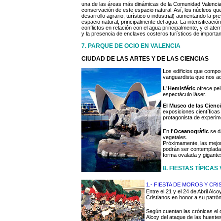
una de las áreas más dinámicas de la Comunidad Valencian
conservación de este espacio natural. Así, los núcleos qu
desarrollo agrario, turístico o industrial) aumentando la 
espacio natural, principalmente del agua. La intensificació
conflictos en relación con el agua principalmente, y el at
y la presencia de enclaves costeros turísticos de importa
7. PARQUE DE OCIO EN VALENCIA
CIUDAD DE LAS ARTES Y DE LAS CIENCIAS
Los edificios que compo
vanguardista que nos ade
L'Hemisféri
c
ofrece pel
espectáculo láser.
El Museo de las Cienci
exposiciones científicas 
protagonista de experim
En
l'Oceanogràfic
se d
vegetales.
Próximamente, las mejo
podrán ser contempladas 
forma ovalada y gigante
8. FIESTAS TÍPICA
1.- FIESTA DE MOROS Y CR
Entre el 21 y el 24 de Abril Al
Cristianos en honor a su patró
Según cuentan las crónicas el d
Alcoy del ataque de las huestes