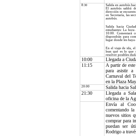
8
:30
Salida en autobús ha
El autobús saldrá d
dirección se encuentra
en Secretaría, las se
autobús.
Salida hacia Ciuda
estudiantes: La hora
10:00. Comentará c
dispondrán para come
lugar donde les haya 
En el viaje de ida, e
lean qué es lo que 
resolver posibles dud
1
0:00
Llegada a Ciud
1
1:15
A partir de este
para asistir a
Carnaval del To
en la Plaza May
20:
00
Salida hacia Sa
21:30
Llegada a Sal
oficina de la A
Envía al Coo
comentando la r
nuevos sitios q
comprar para in
puedan ser út
Rodrigo a travé