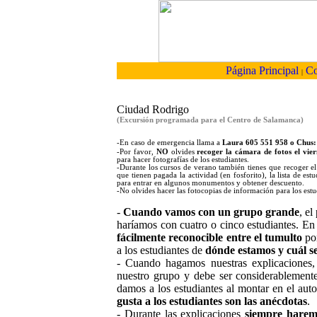
Página Principal
Co
|
Ciudad Rodrigo
(Excursión programada para el Centro de Salamanca)
-En caso de emergencia llama a
Laura 605 551 958 o Chus
-Por favor,
NO
olvides
recoger
la cámara de fotos el vier
para hacer fotografías de los estudiantes.
-Durante los cursos de verano también tienes que recoger el 
que tienen pagada la actividad (en fosforito), la lista de est
para entrar en algunos monumentos y obtener descuento.
-No olvides hacer las fotocopias de información para los estu
-
Cuando vamos con un grupo grande
, e
haríamos con cuatro o cinco estudiantes. En 
fácilmente reconocible entre el tumulto
por
a los estudiantes de
dónde estamos y cuál s
- Cuando hagamos nuestras explicaciones
nuestro grupo y debe ser considerablement
damos a los estudiantes al montar en el aut
gusta a los estudiantes son las anécdotas
.
- Durante las explicaciones
siempre haremo