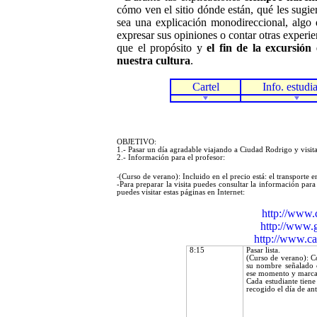
cómo ven el sitio dónde están, qué les sugi
sea una explicación monodireccional, algo q
expresar sus opiniones o contar otras experi
que el propósito y
el fin de la excursió
nuestra cultura
.
Cartel
Info. estudi
OBJETIVO:
1.-
Pasar un día agradable viajando a Ciudad Rodrigo y visita
2.- Información para el profesor:
(Curso de verano): Incluido en el precio está: el transporte en
-
-
Para preparar la visita puedes consultar la información para
puedes visitar estas páginas en Internet:
http://www.c
http://www.g
http://www.c
8:15
Pasar lista.
(Curso de verano): C
su nombre señalado 
ese momento y marca 
Cada estudiante tiene
recogido el día de ant