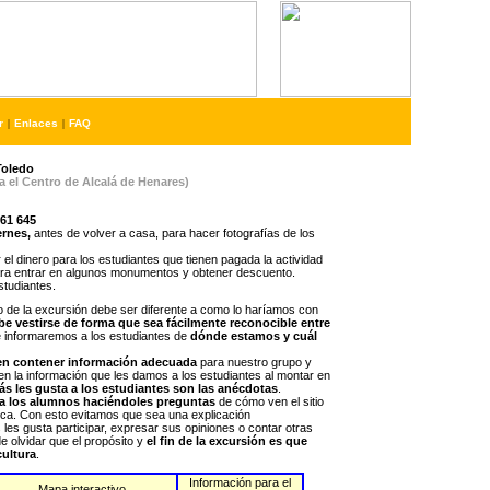
r
|
Enlaces
|
FAQ
Toledo
 el Centro de Alcalá de Henares)
61 645
ernes,
antes de volver a casa, para hacer fotografías de los
el dinero para los estudiantes que tienen pagada la actividad
o” para entrar en algunos monumentos y obtener descuento.
studiantes.
to de la excursión debe ser diferente a como lo haríamos con
be vestirse de forma que sea fácilmente reconocible entre
e informaremos a los estudiantes de
dónde estamos y cuál
en contener información adecuada
para nuestro grupo y
n la información que les damos a los estudiantes al montar en
s les gusta a los estudiantes son las anécdotas
.
 a los alumnos haciéndoles preguntas
de cómo ven el sitio
oca. Con esto evitamos que sea una explicación
les gusta participar, expresar sus opiniones o contar otras
 olvidar que el propósito y
el fin de la excursión es que
cultura
.
Información para el
Mapa interactivo