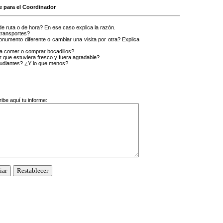
e para el Coordinador
de ruta o de hora? En ese caso explica la razón.
transportes?
onumento diferente o cambiar una visita por otra? Explica
ara comer o comprar bocadillos?
r que estuviera fresco y fuera agradable?
studiantes? ¿Y lo que menos?
ibe aquí tu informe: