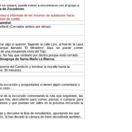
te se separa, puede volver a encontrarse con el grupo a
za de Zocodover.
reso e infórmate de los horarios de autobuses hacia
tren de vuelta.
atedral
.
Sefardí (Cerrados ambos por obras).
 algo si quieren. Bajando la calle Levi, al fnal de la casa
arque llamado ‘El Miradero’. Aquí se puede comer
de una estupenda vista del Tajo.
ar. No hay que vistitarlo por dentro porque está cerrado.
Sinagoga de Santa María La Blanca.
a puerta del Cambrón y bordear la muralla hasta la
o: 30 minutos).
a excursión y preguntarles si tienen algún comentario o
n visto.
me de la excursión comentando la ruta que seguisteis, las
s que has descubierto para comer, pasear, o comprar para
siones y que puedan ser útiles en la próxima excursión la
ras y devuelve la lista de estudiantes, apuntando los que
ión. Si has llevado la cámara de fotos devuélvela también.