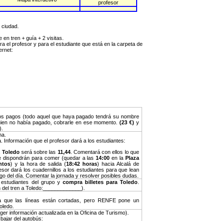
profesor
a ciudad.
rte en tren + guía + 2 visitas.
ra el profesor y para el estudiante que está en la carpeta de
ternet:
os pagos (todo aquel que haya pagado tendrá su nombre
uien no había pagado, cobrarle en ese momento.
(23 €)
y
).
ha.
 Información que el profesor dará a los estudiantes:
a
Toledo
será sobre las
11,44
. Comentará con ellos lo que
que dispondrán para comer (quedar a las
14:00
en la
Plaza
ntos
) y la hora de salida (
18:42
horas
) hacia Alcalá de
esor dará los cuadernillos a los estudiantes para que lean
rgo del día. Comentar la jornada y resolver posibles dudas.
 estudiantes del grupo y
compra billetes para Toledo
.
 del tren a Toledo:_____________).
a que las líneas están cortadas, pero RENFE pone un
oledo.
ger información actualizada en la Oficina de Turismo).
 bajar del autobús: