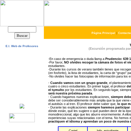
Página Principal
|
Contacta
E.I. Web de Profesores
(Excursión programada para
Inicio
Pedagogía
Gramática
-En caso de emergencia o duda llama a
Prudencio: 639 1
Composición
-Por favor,
NO olvides recoger la cámara de fotos el vi
Conversación
estudiantes.
Cultura
DELE
-Durante los cursos de verano también tienes que recoger 
Comercial
(en fosforito), la lista de estudiantes, la carta de “grup
Excursiones
-No olvides hacer las fotocopias de información para los e
Activ. Culturales
Artículos
-
Cuando vamos con un grupo grande
, el planteamien
Test
cuatro o cinco estudiantes. En primer lugar, el profesor
de
FAQ
el tumulto
por los estudiantes. En segundo lugar, siempr
Foro
será nuestra próxima parada
.
Enlaces
- Cuando hagamos nuestras explicaciones,
siempre deb
debe ser considerablemente más amplia que la que viene e
el autobús o al tren. El profesor debe saber que,
lo que má
- Durante las explicaciones
siempre haremos participar
dónde están, qué les sugiere o qué pueden decir de la ép
monodireccional, algo que les aburre enormemente. A ellos 
experiencias suyas relacionadas con el tema. No hemos de
practiquen el idioma y aprendan un poco de nuestra 
Cartel
Info. estudiante