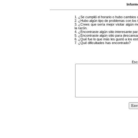
Inform
1. ¿Se cumplió el horario o hubo cambios 
2. ¿Hubo algún tipo de problemas con los 
3. ¿Crees que sería mejor visitar algún m
la razón.
4. ¿Encontraste algún sitio interesante p
5. ¿Encontraste algún sitio para descansa
6. ¿Qué fue lo que más les gustó a los e
7. ¿Qué dificultades has encontrado?
Escr