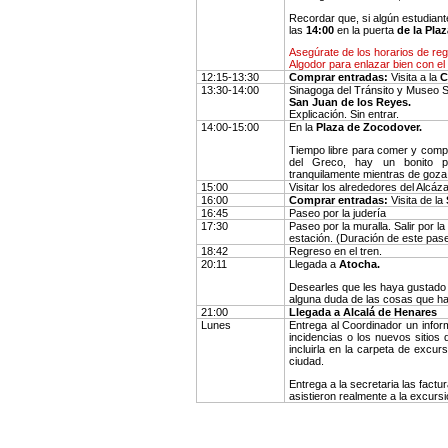
Português
Recordar que, si algún estudian
las
14:00
en la puerta
de la Pla
Asegúrate de los horarios de reg
Algodor para enlazar bien con el 
12:15-13:30
Comprar entradas:
Visita a la
C
13:30-14:00
Sinagoga del Tránsito y Museo 
San Juan de los Reyes.
Explicación. Sin entrar.
14:00-15:00
En la
Plaza de Zocodover.
Tiempo libre para comer y comprar
del Greco, hay un bonito p
tranquilamente mientras de goza 
15:00
Visitar los alrededores del Alcáz
16:00
Comprar entradas:
Visita de la
16:45
Paseo por la judería
17:30
Paseo por la muralla. Salir por l
estación. (Duración de este pase
18:42
Regreso en el tren.
20:11
Llegada a
Atocha.
Desearles que les haya gustado l
alguna duda de las cosas que ha
21:00
Llegada a Alcalá de Henares
Lunes
Entrega al Coordinador un infor
incidencias o los nuevos sitio
incluirla en la carpeta de excur
ciudad.
Entrega a la secretaria las factu
asistieron realmente a la excurs