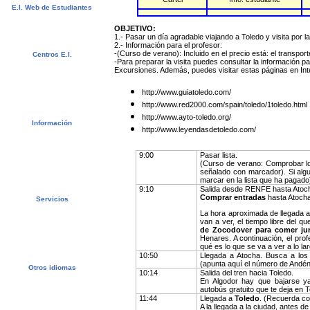
E.I. Web de Estudiantes
Acerca de E.I.
¿Por qué E.I.?
OBJETIVO:
1.- Pasar un día agradable viajando a Toledo y visita por l
2.- Información para el profesor:
-(Curso de verano): Incluido en el precio está: el transpo
Centros E.I.
-Para preparar la visita puedes consultar la información pa
Alcalá de Henares, España
Excursiones. Además, puedes visitar estas páginas en In
Salamanca, España
Málaga, España
San Rafael, Costa Rica
http://www.guiatoledo.com/
Cuernavaca, México
http://www.red2000.com/spain/toledo/1toledo.html
http://www.ayto-toledo.org/
Información
http://www.leyendasdetoledo.com/
Cursos
Alojamientos
Actividades / Excursiones
Precios y fechas
9:00
Pasar lista.
Pedir más información
(Curso de verano: Comprobar l
¡Matricúlese ahora!
señalado con marcador). Si alg
marcar en la lista que ha pagado
9:10
Salida desde RENFE hasta Atoc
Comprar entradas
hasta Atocha.
Servicios
Contactar
La hora aproximada de llegada 
Examen de nivel
van a ver, el tiempo libre del 
Lecciones de español
Agentes E.I.
de Zocodover para comer ju
Universidades y escuelas
Henares. A continuación, el prof
qué es lo que se va a ver a lo la
10:50
Llegada a Atocha. Busca a los
(apunta aquí el número de Andén
Otros idiomas
10:14
Salida del tren hacia Toledo.
English
En Algodor hay que bajarse y
Español
autobús gratuito que te deja en T
Francais
Deutsch
11:44
Llegada a
Toledo
. (Recuerda co
Italiano
A la llegada a la ciudad, antes de