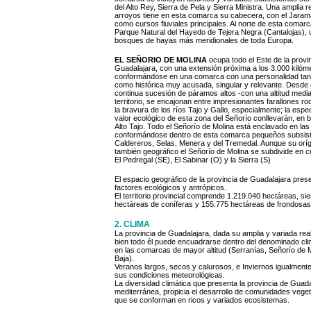
del Alto Rey, Sierra de Pela y Sierra Ministra. Una amplia r
arroyos tiene en esta comarca su cabecera, con el Jaram
como cursos fluviales principales. Al norte de esta comarc
Parque Natural del Hayedo de Tejera Negra (Cantalojas), 
bosques de hayas más meridionales de toda Europa.
EL SEÑORIO DE MOLINA
ocupa todo el Este de la provi
Guadalajara, con una extensión próxima a los 3.000 kilóm
conformándose en una comarca con una personalidad tan
como histórica muy acusada, singular y relevante. Desde 
continua
sucesión de páramos altos -con una altitud media
territorio, se encajonan entre impresionantes farallones r
la bravura de los ríos Tajo y Gallo, especialmente; la espe
valor ecológico de esta zona del Señorío conllevarán, en b
Alto Tajo. Todo el Señorío de Molina está enclavado en las
conformándose dentro de esta comarca pequeños subsist
Caldereros, Selas, Menera y del Tremedal. Aunque su oríge
también geográfico el Señorío de Molina se subdivide en
El Pedregal (SE), El Sabinar (O) y la Sierra (S)
El espacio geográfico de la provincia de Guadalajara pres
factores ecológicos y antrópicos.
El territorio provincial comprende 1.219.040 hectáreas, s
hectáreas de coníferas y 155.775 hectáreas de frondosas
2. CLIMA
La provincia de Guadalajara, dada su amplia y variada reali
bien todo él puede encuadrarse dentro del denominado clim
en las comarcas de mayor altitud (Serranías, Señorío de M
Baja).
Veranos largos, secos y calurosos, e Inviernos igualment
sus condiciones meteorológicas.
La diversidad climática que presenta la provincia de Guada
mediterránea, propicia el desarrollo de comunidades veget
que se conforman en ricos y variados ecosistemas.