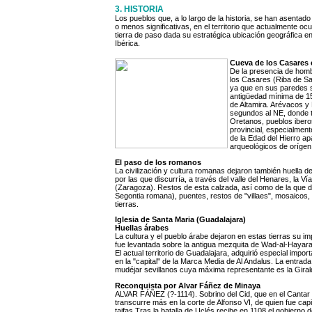
3. HISTORIA
Los pueblos que, a lo largo de la historia, se han asentado
o menos significativas, en el territorio que actualmente oc
tierra de paso dada su estratégica ubicación geográfica en
Ibérica.
Cueva de los Casares 
De la presencia de homb
los Casares (Riba de Sa
ya que en sus paredes s
antigüedad mínima de 15
de Altamira. Arévacos y 
segundos al NE, donde t
Oretanos, pueblos iberos 
provincial, especialment
de la Edad del Hierro ap
arqueológicos de orígen
El paso de los romanos
La civilización y cultura romanas dejaron también huella 
por las que discurría, a través del valle del Henares, la
(Zaragoza). Restos de esta calzada, así como de la que des
Segontia romana), puentes, restos de "villaes", mosaicos,
tierras.
Iglesia de Santa Maria (Guadalajara)
Huellas árabes
La cultura y el pueblo árabe dejaron en estas tierras su i
fue levantada sobre la antigua mezquita de Wad-al-Hayara"
El actual territorio de Guadalajara, adquirió especial impo
en la "capital" de la Marca Media de Al Andalus. La entrada 
mudéjar sevillanos cuya máxima representante es la Giral
Reconquista por Alvar Fáñez de Minaya
ALVAR FÁÑEZ (?-1114). Sobrino del Cid, que en el Cantar 
transcurre más en la corte de Alfonso VI, de quien fue capi
taifas.Tras la batalla de Uclés recibe en 1108 el gobierno d