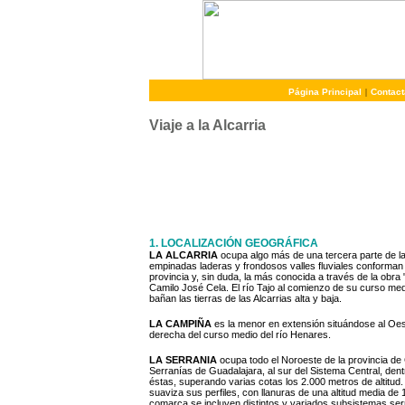
Página Principal
|
Contact
Viaje a la Alcarria
1. LOCALIZACIÓN GEOGRÁFICA
LA ALCARRIA
ocupa algo más de una tercera parte de la
empinadas laderas y frondosos valles fluviales conforman 
provincia y, sin duda, la más conocida a través de la obra "
Camilo José Cela. El río Tajo al comienzo de su curso med
bañan las tierras de las Alcarrias alta y baja.
LA CAMPIÑA
es la menor en extensión situándose al Oest
derecha del curso medio del río Henares.
LA SERRANIA
ocupa todo el Noroeste de la provincia de
Serranías de Guadalajara, al sur del Sistema Central, den
éstas, superando varias cotas los 2.000 metros de altitud
suaviza sus perfiles, con llanuras de una altitud media de
comarca se incluyen distintos y variados subsistemas serr