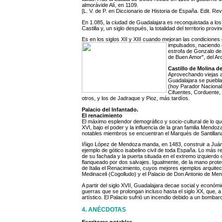
almorávide Alí, en 1109.
[L. V. de P. en Diccionario de Historia de España. Edit. Re
En 1.085, la ciudad de Guadalajara es reconquistada a l
Castilla y, un siglo después, la totalidad del territorio provi
Es en los siglos XII y XIII cuando mejoran las condiciones 
impulsados, naciendo e
estrofa de Gonzalo de 
de Buen Amor", del Arc
Castillo de Molina d
Aprovechando viejas at
Guadalajara se puebla 
(hoy Parador Nacional 
Cifuentes, Corduente,
otros, y los de Jadraque y Pioz, más tardíos.
Palacio del Infantado.
El renacimiento
El máximo esplendor demográfico y socio-cultural de lo qu
XVI, bajo el poder y la influencia de la gran familia Mendo
notables miembros se encuentran el Marqués de Santillana 
Iñigo López de Mendoza manda, en 1483, construir a Juán 
ejemplo de gótico isabelino civil de toda España. Lo más 
de su fachada y la puerta situada en el extremo izquierdo d
flanqueado por dos salvajes. Igualmente, de la mano protec
de Italia el Renacimiento, cuyos mejores ejemplos arquite
Medinaceli (Cogolludo) y el Palacio de Don Antonio de Me
A partir del siglo XVII, Guadalajara decae social y económic
guerras que se prolongan incluso hasta el siglo XX, que, 
artístico. El Palacio sufrió un incendio debido a un bombar
4. ANÉCDOTAS
Escritores notables