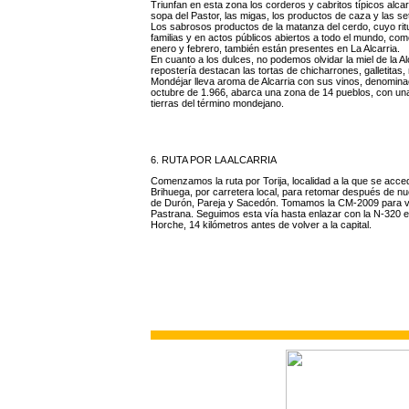
Triunfan en esta zona los corderos y cabritos típicos alca
sopa del Pastor, las migas, los productos de caza y las se
Los sabrosos productos de la matanza del cerdo, cuyo rit
familias y en actos públicos abiertos a todo el mundo, co
enero y febrero, también están presentes en La Alcarria.
En cuanto a los dulces, no podemos olvidar la miel de la A
repostería destacan las tortas de chicharrones, galletitas, 
Mondéjar lleva aroma de Alcarria con sus vinos, denomina
octubre de 1.966, abarca una zona de 14 pueblos, con un
tierras del término mondejano.
6. RUTA POR LA ALCARRIA
Comenzamos la ruta por Torija, localidad a la que se acce
Brihuega, por carretera local, para retomar después de nue
de Durón, Pareja y Sacedón. Tomamos la CM-2009 para vis
Pastrana. Seguimos esta vía hasta enlazar con la N-320 e
Horche, 14 kilómetros antes de volver a la capital.