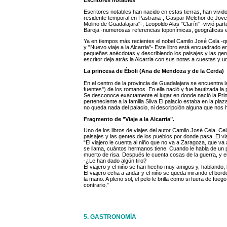
Escritores notables han nacido en estas tierras, han vivi
residente temporal en Pastrana-, Gaspar Melchor de Jovell
Molino de Guadalajara"-, Leopoldo Alas "Clarín" -vivió pa
Baroja -numerosas referencias toponímicas, geográficas e
Ya en tiempos más recientes el nobel Camilo José Cela -que
y "Nuevo viaje a la Alcarria"- Este libro está encuadrado en
pequeñas anécdotas y describiendo los paisajes y las gent
escritor deja atrás la Alcarria con sus notas a cuestas y 
La princesa de Éboli (Ana de Mendoza y de la Cerda)
En el centro de la provincia de Guadalajara se encuentra 
fuentes") de los romanos. En ella nació y fue bautizada la 
Se desconoce exactamente el lugar en donde nació la Prin
perteneciente a la familia Silva.El palacio estaba en la pla
no queda nada del palacio, ni descripción alguna que nos 
Fragmento de "Viaje a la Alcarria".
Uno de los libros de viajes del autor Camilo José Cela. C
paisajes y las gentes de los pueblos por donde pasa. El via
“El viajero le cuenta al niño que no va a Zaragoza, que va
se llama, cuántos hermanos tiene. Cuando le habla de un p
muerto de risa. Después le cuenta cosas de la guerra, y e
-¿Le han dado algún tiro?
El viajero y el niño se han hecho muy amigos y, hablando, ll
El viajero echa a andar y el niño se queda mirando el borde 
la mano. A pleno sol, el pelo le brilla como si fuera de fueg
contrario.”
5. GASTRONOMÍA