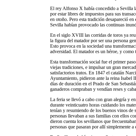
El rey Alfonso X había concedido a Sevilla l
por estar libres de impuestos para sus transa
en otoño. Pero esta tradición desapareció en
Sevilla habían provocado las continuas inund
En el siglo XVIII las corridas de toros ya r
la figura del matador por ser una persona ge
Esto provoca en la sociedad una transformaci
adversidad. El matador es un héroe, y como ta
Esta transformación social fue el primer paso 
viejas tradiciones, e impulsar un gran merca
satisfactorios tratos. En 1847 el catalán Nar
Ayuntamiento, pidieron ante la reina Isabel I
días de duración en el Prado de San Sebastiá
ganaderos compraban y vendían reses y caballo
La feria se llevó a cabo con gran alegría y en
durante veinticuatro horas cuidando los mat
tenían y resumiendo de los buenos vinos de s
personas llevaban a sus familias con ellos co
dieron cuenta los sevillanos que frecuentaban
personas que pasaran por allí simplemente a d