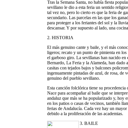
Tras la Semana Santa, no había fiesta popular
sevillano le dio a esta feria un sentido religi
tal vez no, pero lo cierto es que la feria de 
secundario. Las parcelas en las que los ganad
para proteger a los feriantes del sol y la lluv
descansar. Y por supuesto al lado, una cocina
2. HISTORIA
El más genuino cante y baile, y el más conoc
ligeros; recato y un punto de pimienta en los 
el garboso giro. La sevillanas han nacido en
Bernardo, La Feria y la Alameda, han dado a 
casitas con tejados bajos y balcones policrom
ingenuamente pintadas de azul, de rosa, de v
genuino del pueblo sevillano.
Esta canción folclórica tiene su procedencia
Nace para acompañar al baile que se interpreta
andaluz que más se ha popularizado y, hoy en 
en los patios o casas de vecinos, también lla
ferias de Andalucía. Cada vez hay un mayor 
debido a la proliferación de las academias.
3. BAILE