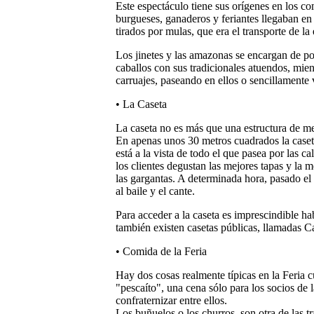
Este espectáculo tiene sus orígenes en los co
burgueses, ganaderos y feriantes llegaban en 
tirados por mulas, que era el transporte de la
Los jinetes y las amazonas se encargan de po
caballos con sus tradicionales atuendos, mient
carruajes, paseando en ellos o sencillamente 
• La Caseta
La caseta no es más que una estructura de met
En apenas unos 30 metros cuadrados la caseta
está a la vista de todo el que pasea por las ca
los clientes degustan las mejores tapas y la 
las gargantas. A determinada hora, pasado el 
al baile y el cante.
Para acceder a la caseta es imprescindible ha
también existen casetas públicas, llamadas Ca
• Comida de la Feria
Hay dos cosas realmente típicas en la Feria
"pescaíto"
, una cena sólo para los socios de l
confraternizar entre ellos.
Los buñuelos o los churros
, son otra de las 