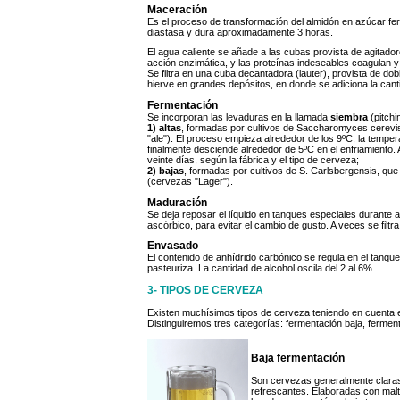
Maceración
Es el proceso de transformación del almidón en azúcar fer
diastasa y dura aproximadamente 3 horas.
El agua caliente se añade a las cubas provista de agitadore
acción enzimática, y las proteínas indeseables coagulan y 
Se filtra en una cuba decantadora (lauter), provista de dobl
hierve en grandes depósitos, en donde se adiciona la cantida
Fermentación
Se incorporan las levaduras en la llamada
siembra
(pitchi
1) altas
, formadas por cultivos de Saccharomyces cerevisi
"ale"). El proceso empieza alrededor de los 9ºC; la tempe
finalmente desciende alrededor de 5ºC en el enfriamiento.
veinte días, según la fábrica y el tipo de cerveza;
2) bajas
, formadas por cultivos de S. Carlsbergensis, que 
(cervezas "Lager").
Maduración
Se deja reposar el líquido en tanques especiales durante 
ascórbico, para evitar el cambio de gusto. A veces se filtr
Envasado
El contenido de anhídrido carbónico se regula en el tanque
pasteuriza. La cantidad de alcohol oscila del 2 al 6%.
3- TIPOS DE CERVEZA
Existen muchísimos tipos de cerveza teniendo en cuenta 
Distinguiremos tres categorías: fermentación baja, fermen
Baja fermentación
Son cervezas generalmente claras
refrescantes. Elaboradas con malt