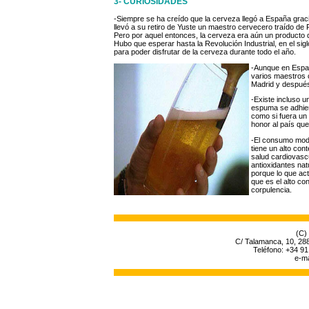
3- CURIOSIDADES
-Siempre se ha creído que la cerveza llegó a España graci
llevó a su retiro de Yuste un maestro cervecero traído de 
Pero por aquel entonces, la cerveza era aún un producto 
Hubo que esperar hasta la Revolución Industrial, en el si
para poder disfrutar de la cerveza durante todo el año.
-Aunque en España
varios maestros 
Madrid y después
-Existe incluso u
espuma se adhier
como si fuera un
honor al país que
-El consumo mode
tiene un alto con
salud cardiovascu
antioxidantes nat
porque lo que ac
que es el alto c
corpulencia.
(C)
C/ Talamanca, 10, 28
Teléfono: +34 91
e-ma