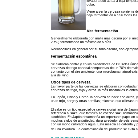
levadura que actúa a baja tempera
cuba.
Viene a ser la cerveza corriente
baja fermentación a casi todas las 
Alta fermentación
Generalmente elaborada con malta más oscura por el métod
20ºC) fermentando un máximo de 5 días.
Reconocibles en general por su tono oscuro, son ejemplos
Fermentación espontánea
Se elaboran dentro y en los alrededores de Bruselas úni
cervezas de trigo candeal compuestas de un 70% de malta 
contacto con el aire ambiente, una microfauna natural exi
a la del vino.
Otros tipos de cerveza
La mayor parte de las cervezas se elaboran con cebada m
cervezas de trigo, mijo y arroz, la más habitual es la obten
En Japón, China y Corea, la cerveza se hace con arroz, 
usan mijo, sorgo y otras semillas; mientras que el kvass
El sake es un tipo especial de cerveza originaria de Jap
referencia al sake, que también se escribe saki, llamándol
alcohólico. En Japón desempeña un importante papel en act
muchos siglos de antigüedad, dura alrededor de seis sema
con un moho cultivado y agua. Esta mezcla se calienta y
de una levadura. La contaminación del producto se evita aña