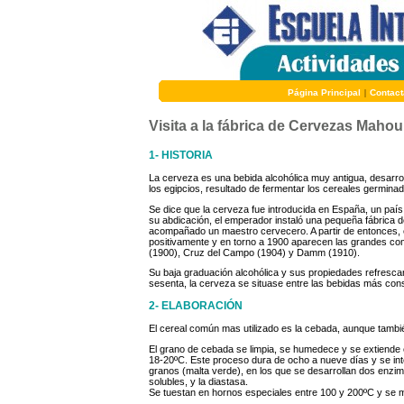
Página Principal
|
Contact
Visita a la fábrica de Cervezas Mahou
1- HISTORIA
La cerveza es una bebida alcohólica muy antigua, desarro
los egipcios, resultado de fermentar los cereales germina
Se dice que la cerveza fue introducida en España, un país 
su abdicación, el emperador instaló una pequeña fábrica de
acompañado un maestro cervecero. A partir de entonces, 
positivamente y en torno a 1900 aparecen las grandes c
(1900), Cruz del Campo (1904) y Damm (1910).
Su baja graduación alcohólica y sus propiedades refrescan
sesenta, la cerveza se situase entre las bebidas más co
2- ELABORACIÓN
El cereal común mas utilizado es la cebada, aunque tambié
El grano de cebada se limpia, se humedece y se extiende
18-20ºC. Este proceso dura de ocho a nueve días y se int
granos (malta verde), en los que se desarrollan dos enzi
solubles, y la diastasa.
Se tuestan en hornos especiales entre 100 y 200ºC y se m