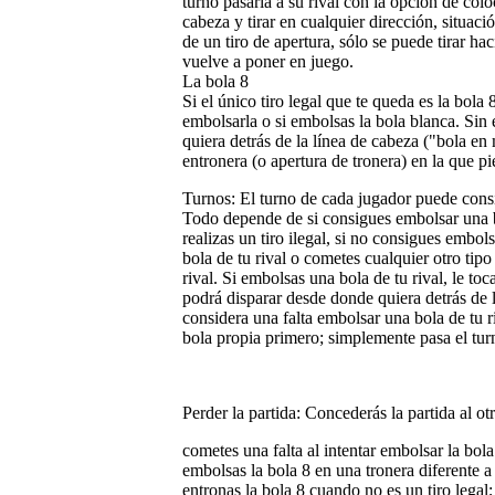
turno pasaría a su rival con la opción de colo
cabeza y tirar en cualquier dirección, situa
de un tiro de apertura, sólo se puede tirar ha
vuelve a poner en juego.
La bola 8
Si el único tiro legal que te queda es la bola 
embolsarla o si embolsas la bola blanca. Sin
quiera detrás de la línea de cabeza ("bola en
entronera (o apertura de tronera) en la que p
Turnos
: El turno de cada jugador puede consis
Todo depende de si consigues embolsar una b
realizas un tiro ilegal, si no consigues embo
bola de tu rival o cometes cualquier otro tipo 
rival. Si embolsas una bola de tu rival, le toc
podrá disparar desde donde quiera detrás de 
considera una falta embolsar una bola de tu ri
bola propia primero; simplemente pasa el tur
Perder la partida
: Concederás la partida al otr
cometes una falta al intentar embolsar la bola
embolsas la bola 8 en una tronera diferente a 
entronas la bola 8 cuando no es un tiro legal;