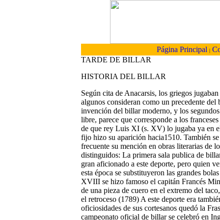
Página Principal
Co
|
TARDE DE BILLAR
HISTORIA DEL BILLAR
Según cita de Anacarsis, los griegos jugaban 
algunos consideran como un precedente del bi
invención del billar moderno, y los segundos 
libre, parece que corresponde a los franceses 
de que rey Luis XI (s. XV) lo jugaba ya en 
fijo hizo su aparición hacia1510. También se 
frecuente su mención en obras literarias de 
distinguidos: La primera sala publica de billa
gran aficionado a este deporte, pero quien 
esta época se substituyeron las grandes bolas
XVIII se hizo famoso el capitán Francés Ming
de una pieza de cuero en el extremo del taco, 
el retroceso (1789) A este deporte era tamb
oficiosidades de sus cortesanos quedó la Fra
campeonato oficial de billar se celebró en In