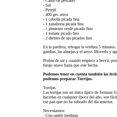
- Caldo de pescado
- Sal
- Perejil
- 400 grs. arroz
- 1 cebolla picada fina
- 1 zanahoria picada fina
- 1 pimiento verde picado fino
- 1 tomate picado fino
- 2 dientes de ajo picados fino
En la paellera, rehogar la verdura 5 minutos.
gambas, las almejas y el arroz. Moverlo y agr
Probar de sal y cuando empiece a hervir, pon
fuego suave hasta que este hecha.
Podemos tener en cuenta también las fech
podemos preparar Torrijas.
Torrijas
Las torrijas son un dulce típico de Semana S
hacerlas en cualquier época del año, son fác
ese pan que no ha sobrado del día anterior.
Necesitamos:
- Una sartén mediana