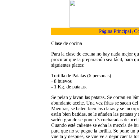
Página Principal
Co
|
Clase de cocina
Para la clase de cocina no hay nada mejor qu
procurar que la preparación sea fácil, para qu
siguientes platos:
Tortilla de Patatas (6 personas)
- 8 huevos
- 1 Kg. de patatas.
Se pelan y lavan las patatas. Se cortan en lámi
abundante aceite. Una vez fritas se sacan del 
Mientras, se baten bien las claras y se inco
están bien batidas, se le añaden las patatas 
sartén grande se ponen 3 cucharadas de aceite
Cuando esté caliente se echa la mezcla de hue
para que no se pegue la tortilla. Se pone un p
vuelta y después, se vuelve a dejar caer la to