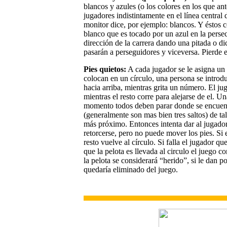
blancos y azules (o los colores en los que an
jugadores indistintamente en el línea centra
monitor dice, por ejemplo: blancos. Y éstos c
blanco que es tocado por un azul en la pers
dirección de la carrera dando una pitada o d
pasarán a perseguidores y viceversa. Pierde 
Pies quietos:
A cada jugador se le asigna un
colocan en un círculo, una persona se introdu
hacia arriba, mientras grita un número. El j
mientras el resto corre para alejarse de el.
momento todos deben parar donde se encuentr
(generalmente son mas bien tres saltos) de t
más próximo. Entonces intenta dar al jugador
retorcerse, pero no puede mover los pies. Si e
resto vuelve al círculo. Si falla el jugador qu
que la pelota es llevada al circulo el juego 
la pelota se considerará “herido”, si le dan 
quedaría eliminado del juego.