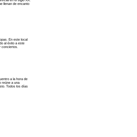
ue llenan de encanto
pas. En este local
o al éxito a este
y conciertos.
uentro a la hora de
io reúne a una
sto. Todos los días