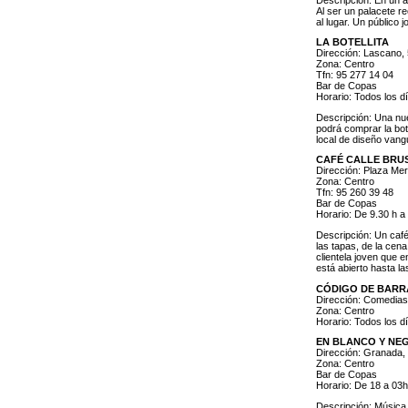
Al ser un palacete r
al lugar. Un público
LA BOTELLITA
Dirección: Lascano, 
Zona: Centro
Tfn: 95 277 14 04
Bar de Copas
Horario: Todos los d
Descripción: Una nue
podrá comprar la bote
local de diseño vangu
CAFÉ CALLE BRU
Dirección: Plaza Me
Zona: Centro
Tfn: 95 260 39 48
Bar de Copas
Horario: De 9.30 h a
Descripción: Un café
las tapas, de la cen
clientela joven que 
está abierto hasta l
CÓDIGO DE BARR
Dirección: Comedias
Zona: Centro
Horario: Todos los d
EN BLANCO Y NE
Dirección: Granada,
Zona: Centro
Bar de Copas
Horario: De 18 a 03h
Descripción: Música