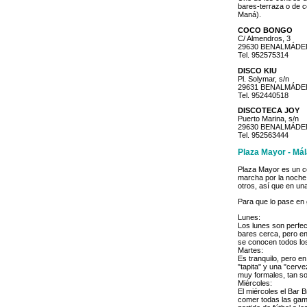
bares-terraza o de c
Maná).
COCO BONGO
C/ Almendros, 3
29630 BENALMÁDE
Tel. 952575314
DISCO KIU
Pl. Solymar, s/n
29631 BENALMÁDE
Tel. 952440518
DISCOTECA JOY
Puerto Marina, s/n
29630 BENALMÁDE
Tel. 952563444
Plaza Mayor - Má
Plaza Mayor es un c
marcha por la noche
otros, así que en u
Para que lo pase en 
Lunes:
Los lunes son perfect
bares cerca, pero en
se conocen todos los
Martes:
Es tranquilo, pero e
"tapita" y una "cerv
muy formales, tan so
Miércoles:
El miércoles el Bar B
comer todas las gam