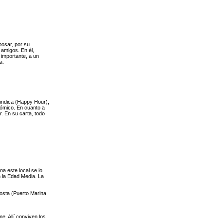
bosar, por su
 amigos. En él,
 importante, a un
a.
 indica (Happy Hour),
nómico. En cuanto a
. En su carta, todo
na este local se lo
n la Edad Media. La
Costa (Puerto Marina
. Allí conviven los