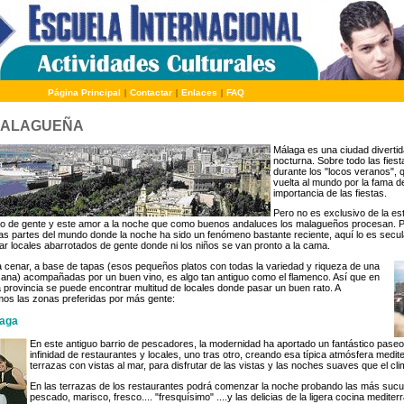
Página Principal
|
Contactar
|
Enlaces
|
FAQ
MALAGUEÑA
Málaga es una ciudad divertid
nocturna. Sobre todo las fies
durante los "locos veranos", 
vuelta al mundo por la fama d
importancia de las fiestas.
Pero no es exclusivo de la es
ego de gente y este amor a la noche que como buenos andaluces los malagueños procesan. P
as partes del mundo donde la noche ha sido un fenómeno bastante reciente, aquí lo es secula
r locales abarrotados de gente donde ni los niños se van pronto a la cama.
r a cenar, a base de tapas (esos pequeños platos con todas la variedad y riqueza de una
 sana) acompañadas por un buen vino, es algo tan antiguo como el flamenco. Así que en
la provincia se puede encontrar multitud de locales donde pasar un buen rato. A
mos las zonas preferidas por más gente:
laga
En este antiguo barrio de pescadores, la modernidad ha aportado un fantástico pase
infinidad de restaurantes y locales, uno tras otro, creando esa típica atmósfera medit
terrazas con vistas al mar, para disfrutar de las vistas y las noches suaves que el cli
En las terrazas de los restaurantes podrá comenzar la noche probando las más sucu
pescado, marisco, fresco.... "fresquísimo" ....y las delicias de la ligera cocina mediter