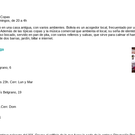
e Copas
mingos, de 20 a 4h
 en una casa antigua, con varios ambientes. Bolivia es un acogedor local, frecuentado por u
. Además de las típicas copas y la música comercial que ambienta el local, su seña de identi
so bocado, servido en pan de pita, con varios rellenos y salsas, que sirve para calmar el h
 dos barras, jardín, billar e internet.
aga
grano, 6
las 23h. Cerr. Lun y Mar
ís Belgrano, 19
h.Cerr. Dom
1
tiguo palacete del XIX. Ocupa el edificio de lo que fuera la sede de la antigua Diputación Prov