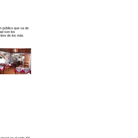
n público que va de
dad son los
ambre de los más
incial en el siglo XX.