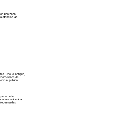
 con una zona
a atención las
es. Uno, el antiguo,
decoraciones de
cio al público.
parte de la
aquí encontrará la
frecuentadas