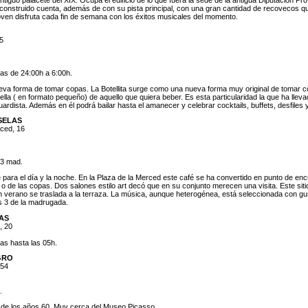
econstruido cuenta, además de con su pista principal, con una gran cantidad de recovecos q
 joven disfruta cada fin de semana con los éxitos musicales del momento.
5
ías de 24:00h a 6:00h.
va forma de tomar copas. La Botellita surge como una nueva forma muy original de tomar co
lla ( en formato pequeño) de aquello que quiera beber. Es esta particularidad la que ha llevad
ardista. Además en él podrá bailar hasta el amanecer y celebrar cocktails, buffets, desfiles 
SELAS
rced, 16
 3 mad.
 para el día y la noche. En la Plaza de la Merced este café se ha convertido en punto de enc
a o de las copas. Dos salones estilo art decó que en su conjunto merecen una visita. Este sit
en verano se traslada a la terraza. La música, aunque heterogénea, está seleccionada con gu
as 3 de la madrugada.
AS
, 20
ías hasta las 05h.
GRO
 54
.
 de los años 60. Muy cerca del Museo Picasso