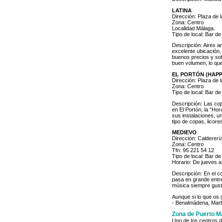
LATINA
Dirección: Plaza de 
Zona: Centro
Localidad Málaga.
Tipo de local: Bar d
Descripción: Aires a
excelente ubicación,
buenos precios y sob
buen volumen, lo que
EL PORTÓN (HAP
Dirección: Plaza de 
Zona: Centro
Tipo de local: Bar d
Descripción: Las cop
en El Portón, la “Ho
sus instalaciones, u
tipo de copas, licor
MEDIEVO
Dirección: Caldererí
Zona: Centro
Tfn: 95 221 54 12
Tipo de local: Bar d
Horario: De jueves a
Descripción: En el c
pasa en grande entre 
música siempre gust
Aunque si lo que os 
- Benalmádena, Marbe
Zona de Puerto Ma
Uno de los centros 