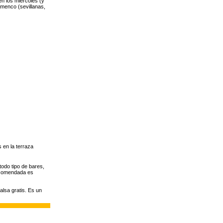
én los miércoles (y
amenco (sevillanas,
 en la terraza
todo tipo de bares,
recomendada es
lsa gratis. Es un