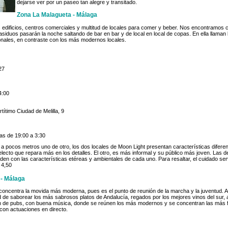
dejarse ver por un paseo tan alegre y transitado.
Zona La Malagueta - Málaga
 edificios, centros comerciales y multitud de locales para comer y beber. Nos encontramos
siduos pasarán la noche saltando de bar en bar y de local en local de copas. En ella llaman l
onales, en contraste con los más modernos locales.
27
4:00
títimo Ciudad de Melilla, 9
ias de 19:00 a 3:30
a pocos metros uno de otro, los dos locales de Moon Light presentan características diferent
electo que repara más en los detalles. El otro, es más informal y su público más joven. Las 
n con las características etéreas y ambientales de cada uno. Para resaltar, el cuidado servi
 4,50
 - Málaga
oncentra la movida más moderna, pues es el punto de reunión de la marcha y la juventud. A 
d de saborear los más sabrosos platos de Andalucía, regados por los mejores vinos del sur, 
 de pubs, con buena música, donde se reúnen los más modernos y se concentran las más 
con actuaciones en directo.