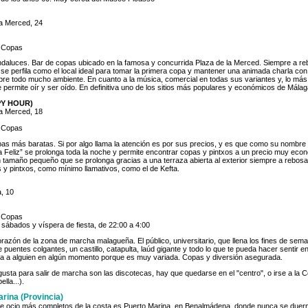
la Merced, 24
e Copas
ndaluces. Bar de copas ubicado en la famosa y concurrida Plaza de la Merced. Siempre a re
 se perfila como el local ideal para tomar la primera copa y mantener una animada charla con
re todo mucho ambiente. En cuanto a la música, comercial en todas sus variantes y, lo más
 permite oír y ser oído. En definitiva uno de los sitios más populares y económicos de Málag
PY HOUR)
la Merced, 18
e Copas
as más baratas. Si por algo llama la atención es por sus precios, y es que como su nombre
ra Feliz” se prolonga toda la noche y permite encontrar copas y pintxos a un precio muy eco
n tamaño pequeño que se prolonga gracias a una terraza abierta al exterior siempre a rebosar
es y pintxos, como mínimo llamativos, como el de Kefta.
a, 10
e Copas
 sábados y víspera de fiesta, de 22:00 a 4:00
orazón de la zona de marcha malagueña. El público, universitario, que llena los fines de sema
puentes colgantes, un castillo, catapulta, laúd gigante y todo lo que te pueda hacer sentir e
a a alguien en algún momento porque es muy variada. Copas y diversión asegurada.
gusta para salir de marcha son las discotecas, hay que quedarse en el "centro", o irse a la 
lla...).
rina (Provincia)
de ocio más completos de la costa es Puerto Marina, en Benalmádena, donde nunca se duerme