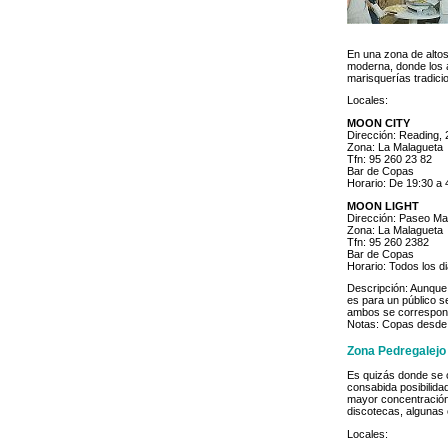
En una zona de altos
moderna, donde los a
marisquerías tradici
Locales:
MOON CITY
Dirección: Reading, 
Zona: La Malagueta
Tfn: 95 260 23 82
Bar de Copas
Horario: De 19:30 a 
MOON LIGHT
Dirección: Paseo Mar
Zona: La Malagueta
Tfn: 95 260 2382
Bar de Copas
Horario: Todos los d
Descripción: Aunque 
es para un público s
ambos se corresponde
Notas: Copas desde
Zona Pedregalejo
Es quizás donde se c
consabida posibilida
mayor concentración
discotecas, algunas 
Locales: