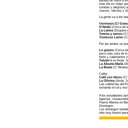
partido de fútbol a l
este día es mejor que
rumbas y alegrías) a 
Jueves, Viernes y S
La gente va a los ba
M
orriseys (C/ Gran
O'Neills
(Cerca de l
La Latina
(Esquina e
Treinta y tantos
(C/
Toulouse Latrec
(C
Por las tardes se pu
Lo güeno
(Cerca de
poco más cara de lo 
fritos y calamaritos r
Tobalo's
en Avda. Sa
La Abuela María
(Al
La Beata
(C/ Beatas
Cafés:
Café con libros
(C/
La Oficina
(Avda. Ju
Las cafeterías del P
tomando el sol y esc
A los estudiantes ta
taperías, restaurant
Puerto Marina en B
Domingos:
Los domingos también
sitio muy bueno par