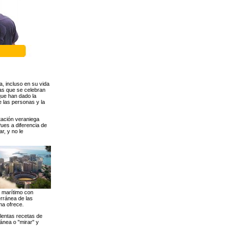
a, incluso en su vida
tas que se celebran
que han dado la
e las personas y la
tación veraniega
ues a diferencia de
r, y no le
o marítimo con
erránea de las
ma ofrece.
lentas recetas de
ránea o "mirar" y