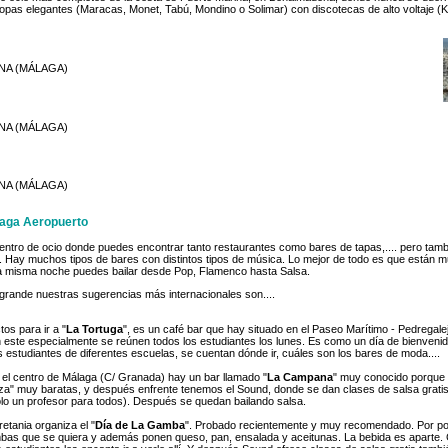
opas elegantes (Maracas, Monet, Tabú, Mondino o Solimar) con discotecas de alto voltaje (
NA (MÁLAGA)
NA (MÁLAGA)
NA (MÁLAGA)
laga Aeropuerto
entro de ocio donde puedes encontrar tanto restaurantes como bares de tapas,.... pero ta
. Hay muchos tipos de bares con distintos tipos de música. Lo mejor de todo es que están 
na misma noche puedes bailar desde Pop, Flamenco hasta Salsa.
grande nuestras sugerencias más internacionales son....
os para ir a "
La Tortuga
", es un café bar que hay situado en el Paseo Marítimo - Pedregal
 este especialmente se reúnen todos los estudiantes los lunes. Es como un día de bienvenida "
 estudiantes de diferentes escuelas, se cuentan dónde ir, cuáles son los bares de moda....
n el centro de Málaga (C/ Granada) hay un bar llamado "
La Campana
" muy conocido porque
eza" muy baratas, y después enfrente tenemos el Sound, donde se dan clases de salsa grati
lo un profesor para todos). Después se quedan bailando salsa.
retania organiza el "
Día de La Gamba
". Probado recientemente y muy recomendado. Por poc
bas que se quiera y además ponen queso, pan, ensalada y aceitunas. La bebida es aparte.