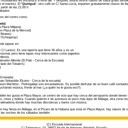
os estudiantes les encanta ir a verlo allí. Y después Sound ofrece clases de salsa gratis tambi
 el martes). El "
Quiriguá
", otro café en C/ Santa Lucía, imparten gratuitamente clases de fl
partir de las 21:00 h.
ábados:
res del centro como:
ada)
a Plaza Mitjana)
n Plaza de la Merced)
 Beatas)
/ Echegaray)
ede tapear en:
 C/ Larios): Es una tapería que tiene 36 años y es un
normal, pero tiene tapas muy interesantes como pajaritos
ellenos.
lvador Allende (El Palo - Cerca de la Escuela)
 lado del Tobalo's)
)
 Granada)
an Sebastián Elcano - Cerca de la escuela)
aseo Marítimo - Pedregalejo son encantadoras. Es posible disfrutar de un buen café sentados
uchando música, frente al mar (¿a quién no le gusta eso?).
mbién les gusta el Plaza Mayor, un centro de ocio que hay cerca del aeropuerto donde tienen 
es, cines y bolera. Cuando quieren ir de aventura un poco más lejos de Málaga, otra zona 
enalmadena donde hay muchas discotecas y bares con música.
 hay fiesta en Málaga, en el Pícaro de la Habana que está en Plaza Mayor, hay clases de sa
a las noches de los sábados también.
(C) Escuela Internacional
C/ Talamanca, 10, 28807 Alcalá de Henares (Madrid), España