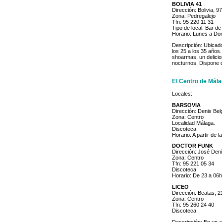
BOLIVIA 41
Dirección: Bolivia, 97
Zona: Pedregalejo
Tfn: 95 220 11 31
Tipo de local: Bar d
Horario: Lunes a Do
Descripción: Ubicado
los 25 a los 35 años
shoarmas, un delicio
nocturnos. Dispone de
El Centro de Mál
Locales:
BARSOVIA
Dirección: Denis Bel
Zona: Centro
Localidad Málaga.
Discoteca
Horario: A partir de 
DOCTOR FUNK
Dirección: José Den
Zona: Centro
Tfn: 95 221 05 34
Discoteca
Horario: De 23 a 06
LICEO
Dirección: Beatas, 2
Zona: Centro
Tfn: 95 260 24 40
Discoteca
Descripción: En un an