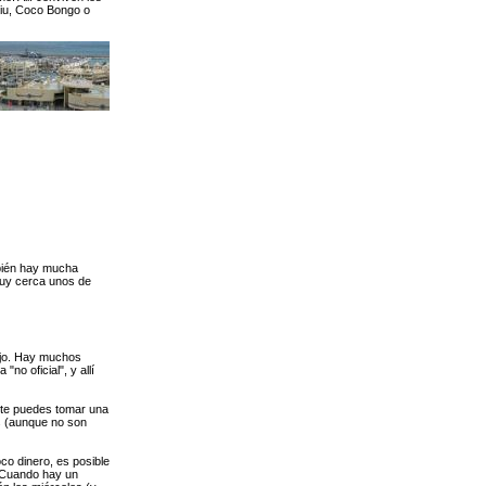
Kiu, Coco Bongo o
mbién hay mucha
muy cerca unos de
ejo. Hay muchos
no oficial", y allí
 te puedes tomar una
s (aunque no son
o dinero, es posible
 Cuando hay un