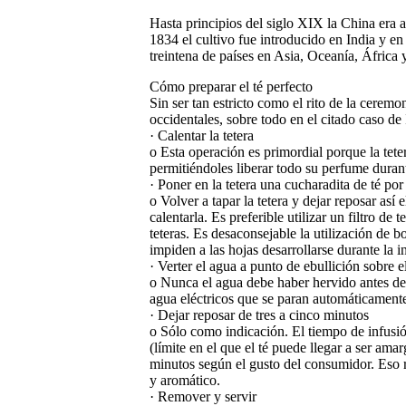
Hasta principios del siglo XIX la China era 
1834 el cultivo fue introducido en India y en
treintena de países en Asia, Oceanía, África
Cómo preparar el té perfecto
Sin ser tan estricto como el rito de la ceremon
occidentales, sobre todo en el citado caso de 
· Calentar la tetera
o Esta operación es primordial porque la tetera
permitiéndoles liberar todo su perfume durant
· Poner en la tetera una cucharadita de té por
o Volver a tapar la tetera y dejar reposar as
calentarla. Es preferible utilizar un filtro de t
teteras. Es desaconsejable la utilización de bo
impiden a las hojas desarrollarse durante la i
· Verter el agua a punto de ebullición sobre el
o Nunca el agua debe haber hervido antes de v
agua eléctricos que se paran automáticament
· Dejar reposar de tres a cinco minutos
o Sólo como indicación. El tiempo de infusió
(límite en el que el té puede llegar a ser am
minutos según el gusto del consumidor. Eso re
y aromático.
· Remover y servir