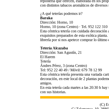
repostería que ofrecen, elaborada en los prop
con distintos tabacos aromáticos de diversos 
¿A qué teterías podemos ir?
Baraka
Dirección: Horno, 10
Horno, 10 (zona Centro) · Tel. 952 122 310
Esta céntrica tetería con cuidada decoración 
exquisitos preparados de esta exótica planta. 
librería por si nos apetece comprar lo último 
Tetería Alcazaba
Dirección: San Agustín, 21
El Harem
Tetería
Ándres Pérez, 3 (zona Centro)
Tel: 952 22 40 49 / Móvil: 679 78 12 99
Esta céntrica tetería presenta una variada ca
decoración, en este local de 2 plantas podem
amigos.
En esta tetería cada martes a las 20:30 h h
con sus historias.
(C) E
C/ Talamanca, 10, 2880