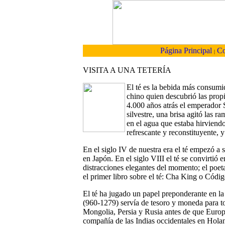
Página Principal
Co
|
VISITA A UNA TETERÍA
El té es la bebida más consum
chino quien descubrió las prop
4.000 años atrás el emperador 
silvestre, una brisa agitó las 
en el agua que estaba hirviendo
refrescante y reconstituyente, y
En el siglo IV de nuestra era el té empezó 
en Japón. En el siglo VIII el té se convirtió
distracciones elegantes del momento; el poet
el primer libro sobre el té: Cha King o Códig
El té ha jugado un papel preponderante en la 
(960-1279) servía de tesoro y moneda para tod
Mongolia, Persia y Rusia antes de que Europ
compañía de las Indias occidentales en Hola