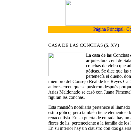
Página Principal
Co
|
CASA DE LAS CONCHAS (S. XV)
La casa de las Conchas 
arquitectura civil de Sa
conchas de vieira que ad
góticas. Se dice que las
pertenecía el dueño, d
miembro del Consejo Real de los Reyes Cató
autores creen que se pusieron después porque
Arias Maldonado se casó con Juana Pimentel
figuran las conchas.
Esta mansión nobiliaria pertenece al llamado 
estilo gótico, pero también tiene elementos de
renacentista. En su puerta de entrada hay un
flores de lis, perteneciente a la familia de l
En su interior hay un claustro con dos galerí