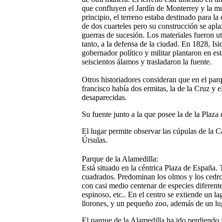
que confluyen el Jardín de Monterrey y la mu
principio, el terreno estaba destinado para la
de dos cuarteles pero su construcción se apla
guerras de sucesión. Los materiales fueron ut
tanto, a la defensa de la ciudad. En 1828, Is
gobernador político y militar plantaron en es
seiscientos álamos y trasladaron la fuente.
Otros historiadores consideran que en el par
francisco había dos ermitas, la de la Cruz y
desaparecidas.
Su fuente junto a la que posee la de la Plaz
El lugar permite observar las cúpulas de la C
Úrsulas.
Parque de la Alamedilla:
Está situado en la céntrica Plaza de España.
cuadrados. Predominan los olmos y los cedr
con casi medio centenar de especies diferente
espinoso, etc.. En el centro se extiende un la
llorones, y un pequeño zoo, además de un lug
El parque de la Alamedilla ha ido perdiendo 