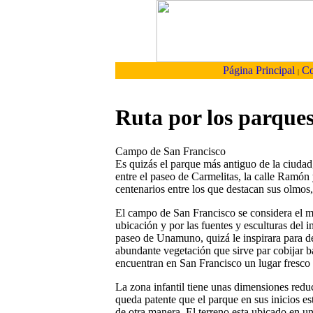
Página Principal
Co
|
Ruta por los parque
Campo de San Francisco
Es quizás el parque más antiguo de la ciuda
entre el paseo de Carmelitas, la calle Ramón 
centenarios entre los que destacan sus olmos,
El campo de San Francisco se considera el má
ubicación y por las fuentes y esculturas del i
paseo de Unamuno, quizá le inspirara para d
abundante vegetación que sirve par cobijar ba
encuentran en San Francisco un lugar fresco 
La zona infantil tiene unas dimensiones redu
queda patente que el parque en sus inicios e
de otra manera. El terreno esta ubicado en un