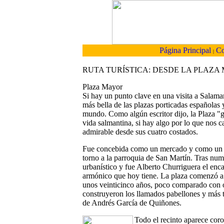
Página Principal
Co
|
RUTA TURÍSTICA: DESDE LA PLAZA 
Plaza Mayor
Si hay un punto clave en una visita a Salama
más bella de las plazas porticadas españolas
mundo. Como algún escritor dijo, la Plaza "g
vida salmantina, si hay algo por lo que nos c
admirable desde sus cuatro costados.
Fue concebida como un mercado y como un ce
torno a la parroquia de San Martín. Tras num
urbanístico y fue Alberto Churriguera el enca
armónico que hoy tiene. La plaza comenzó a 
unos veinticinco años, poco comparado con 
construyeron los llamados pabellones y más 
de Andrés García de Quiñones.
Todo el recinto aparece cor