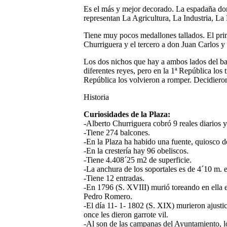
Es el más y mejor decorado. La espadaña don
representan La Agricultura, La Industria, La
Tiene muy pocos medallones tallados. El prim
Churriguera y el tercero a don Juan Carlos y
Los dos nichos que hay a ambos lados del ba
diferentes reyes, pero en la 1ª República los 
República los volvieron a romper. Decidiero
Historia
Curiosidades de la Plaza:
-Alberto Churriguera cobró 9 reales diarios y
-Tiene 274 balcones.
-En la Plaza ha habido una fuente, quiosco de
-En la crestería hay 96 obeliscos.
-Tiene 4.408´25 m2 de superficie.
-La anchura de los soportales es de 4´10 m. 
-Tiene 12 entradas.
-En 1796 (S. XVIII) murió toreando en ella 
Pedro Romero.
-El día 11- 1- 1802 (S. XIX) murieron ajusti
once les dieron garrote vil.
-Al son de las campanas del Ayuntamiento, l