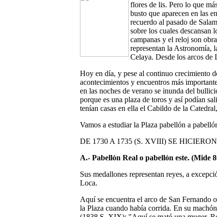
flores de lis. Pero lo que m
busto que aparecen en las en
recuerdo al pasado de Salam
sobre los cuales descansan l
campanas y el reloj son obra
representan la Astronomía, la
Celaya. Desde los arcos de L
Hoy en día, y pese al continuo crecimiento de
acontecimientos y encuentros más importantes
en las noches de verano se inunda del bullici
porque es una plaza de toros y así podían sali
tenían casas en ella el Cabildo de la Catedral
Vamos a estudiar la Plaza pabellón a pabelló
DE 1730 A 1735 (S. XVIII) SE HICIE
A.- Pabellón Real o pabellón este. (Mide 
Sus medallones representan reyes, a excepci
Loca.
Aquí se encuentra el arco de San Fernando o 
la Plaza cuando había corrida. En su machón
(1838 S. XIX); "Aquí se mató una muger, Ro