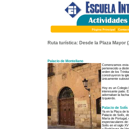
Página Principal
|
Contact
Ruta turística: Desde la Plaza Mayor (
Palacio de Montellano
Comenzamos esta rut
pertenecido a distin
orden de los Trinit
construyeron la igl
únicamente subsiste
Hoy es un Colegio 
interesante patio. 
adornaban la facha
Izquierdo.
Palacio de Solís
Ya en la Plaza de l
Palacio de Solís, d
María de Portugal,
espectaculares de 
Solís en el siglo 
y Rodríguez de Vari