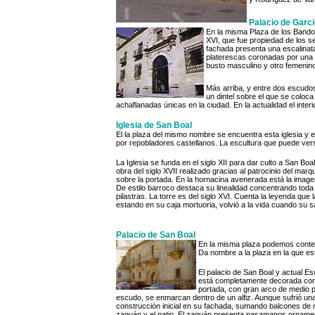
Palacio de Garc
En la misma Plaza de los Bando
XVI, que fue propiedad de los 
fachada presenta una escalinata
platerescas coronadas por una 
busto masculino y otro femenino
Más arriba, y entre dos escudos
un dintel sobre el que se coloc
achaflanadas únicas en la ciudad. En la actualidad el inter
Iglesia de San Boal
El la plaza del mismo nombre se encuentra esta iglesia y e
por repobladores castellanos. La escultura que puede vers
La Iglesia se funda en el siglo XII para dar culto a San B
obra del siglo XVII realizado gracias al patrocinio del ma
sobre la portada. En la hornacina avenerada está la imagen 
De estilo barroco destaca su linealidad concentrando toda
pilastras. La torre es del siglo XVI. Cuenta la leyenda q
estando en su caja mortuoria, volvió a la vida cuando su sac
Palacio de San Boal
En la misma plaza podemos contemp
Da nombre a la plaza en la que es
El palacio de San Boal y actual Es
está completamente decorada con e
portada, con gran arco de medio pu
escudo, se enmarcan dentro de un alfiz. Aunque sufrió un
construcción inicial en su fachada, sumando balcones de m
zaguán y el patio. El zaguán presenta pasamanos orname