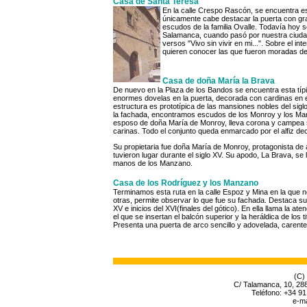
Casa de Santa Teresa
En la calle Crespo Rascón, se encuentra e
únicamente cabe destacar la puerta con gr
escudos de la familia Ovalle. Todavía hoy s
Salamanca, cuando pasó por nuestra ciudad
versos "Vivo sin vivir en mi...". Sobre el in
quieren conocer las que fueron moradas de
Casa de doña María la Brava
De nuevo en la Plaza de los Bandos se encuentra esta tí
enormes dovelas en la puerta, decorada con cardinas en el 
estructura es prototípica de las mansiones nobles del siglo
la fachada, encontramos escudos de los Monroy y los Ma
esposo de doña María de Monroy, lleva corona y campea 
carinas. Todo el conjunto queda enmarcado por el alfiz de
Su propietaria fue doña María de Monroy, protagonista de 
tuvieron lugar durante el siglo XV. Su apodo, La Brava, se
manos de los Manzano.
Casa de los Rodríguez y los Manzano
Terminamos esta ruta en la calle Espoz y Mina en la que
otras, permite observar lo que fue su fachada. Destaca su 
XV e inicios del XVI(finales del gótico). En ella llama la a
el que se insertan el balcón superior y la heráldica de los t
Presenta una puerta de arco sencillo y adovelada, carent
(C)
C/ Talamanca, 10, 28
Teléfono: +34 91
e-ma