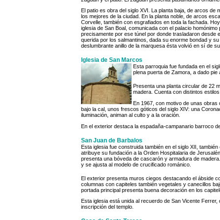
El patio es obra del siglo XVI. La planta baja, de arcos d
los mejores de la ciudad. En la planta noble, de arcos esc
Corvelle, también con esgrafiados en toda la fachada. Hoy
iglesia de San Boal, comunicada con el palacio homónimo 
precisamente por ese túnel por donde trasladaron desde e
querida por los salmantinos, dada su enorme bondad y su es
deslumbrante anillo de la marquesa ésta volvió en sí de s
Iglesia de San Marcos
Esta parroquia fue fundada en el sig
plena puerta de Zamora, a dado pie 
Presenta una planta circular de 22 
madera. Cuenta con distintos estilos 
En 1967, con motivo de unas obras d
bajo la cal, unos frescos góticos del siglo XIV: una Corona
iluminación, animan al culto y a la oración.
En el exterior destaca la espadaña-campanario barroco del 
San Juan de Barbalos
Esta iglesia fue construida también en el siglo XII, también
atribuye su fundación a la Orden Hospitalaria de Jerusalén
presenta una bóveda de cascarón y armadura de madera. De
y se ajusta al modelo de crucificado románico.
El exterior presenta muros ciegos destacando el ábside 
columnas con capiteles también vegetales y canecillos b
portada principal presenta buena decoración en los capitel
Esta iglesia está unida al recuerdo de San Vicente Ferrer,
inscripción del templo.