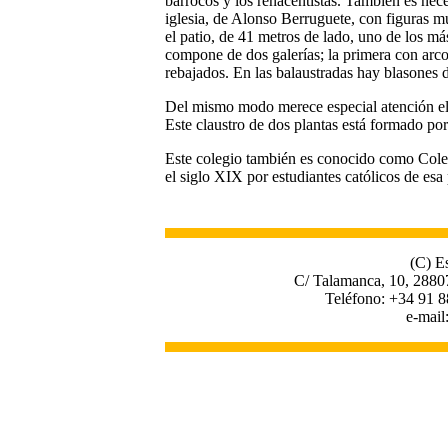
barrocos y los renacentistas. También es nece
iglesia, de Alonso Berruguete, con figuras mu
el patio, de 41 metros de lado, uno de los m
compone de dos galerías; la primera con arc
rebajados. En las balaustradas hay blasones 
Del mismo modo merece especial atención el 
Este claustro de dos plantas está formado por
Este colegio también es conocido como Coleg
el siglo XIX por estudiantes católicos de esa
(C) E
C/ Talamanca, 10, 2880
Teléfono: +34 91 8
e-mail