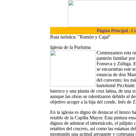
Página Principal
Co
|
Ruta turística: "Ramón y Cajal"
Iglesia de la Purísima
Comenzamos esta rut
panteón familiar por
Fonseca y Zúñiga. En
se encuentran este t
estancia de don Manue
del convento; los má
bartolomé Picchiatti 
barroco y una planta de cruz latina, de una so
aunque las obras se ralentizaron debido al 
objetivo acoger a la hija del conde, Inés de 
En la iglesia es digno de destacar el lienzo 
retablo de la Capilla Mayor. Esta pintura ens
dignos de admirar el tabernáculo, el púlpito
retablos del crucero, así como las estatuas d
mostrando una actitud arrogante y cortesana e