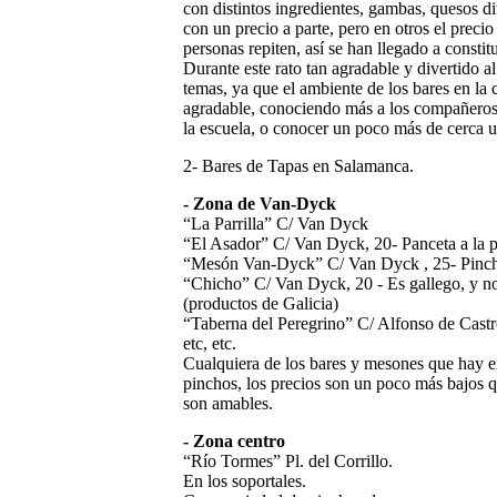
con distintos ingredientes, gambas, quesos d
con un precio a parte, pero en otros el preci
personas repiten, así se han llegado a consti
Durante este rato tan agradable y divertido 
temas, ya que el ambiente de los bares en la
agradable, conociendo más a los compañeros, 
la escuela, o conocer un poco más de cerca u
2- Bares de Tapas en Salamanca
.
- Zona de Van-Dyck
“La Parrilla” C/ Van Dyck
“El Asador” C/ Van Dyck, 20- Panceta a la 
“Mesón Van-Dyck” C/ Van Dyck , 25- Pincho
“Chicho” C/ Van Dyck, 20 - Es gallego, y n
(productos de Galicia)
“Taberna del Peregrino” C/ Alfonso de Castr
etc, etc.
Cualquiera de los bares y mesones que hay e
pinchos, los precios son un poco más bajos q
son amables.
- Zona centro
“Río Tormes” Pl. del Corrillo.
En los soportales.