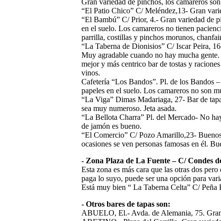
Gran variedad de pinchos, los camareros son
“El Patio Chico” C/ Meléndez,13- Gran vari
“El Bambú” C/ Prior, 4.- Gran variedad de 
en el suelo. Los camareros no tienen pacienc
parrilla, costillas y pinchos morunos, chanfai
“La Taberna de Dionisios” C/ Iscar Peira, 16-
Muy agradable cuando no hay mucha gente. 
mejor y más centrico bar de tostas y racion
vinos.
Cafetería “Los Bandos”. Pl. de los Bandos 
papeles en el suelo. Los camareros no son m
“La Viga” Dimas Madariaga, 27- Bar de tapas
sea muy numeroso. Jeta asada.
“La Bellota Charra” Pl. del Mercado- No ha
de jamón es bueno.
“El Comercio” C/ Pozo Amarillo,23- Buenos 
ocasiones se ven personas famosas en él. Bu
- Zona Plaza de La Fuente – C/ Condes d
Esta zona es más cara que las otras dos pero
paga lo suyo, puede ser una opción para vari
Está muy bien “ La Taberna Celta” C/ Peña 
- Otros bares de tapas son:
ABUELO, El.- Avda. de Alemania, 75. Gran 