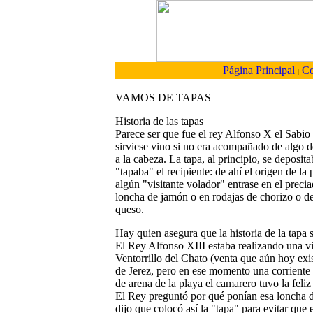
Página Principal
Co
|
VAMOS DE TAPAS
Historia de las tapas
Parece ser que fue el rey Alfonso X el Sabio
sirviese vino si no era acompañado de algo d
a la cabeza. La tapa, al principio, se deposit
"tapaba" el recipiente: de ahí el origen de l
algún "visitante volador" entrase en el preci
loncha de jamón o en rodajas de chorizo o de
queso.
Hay quien asegura que la historia de la tapa s
El Rey Alfonso XIII estaba realizando una visi
Ventorrillo del Chato (venta que aún hoy exi
de Jerez, pero en ese momento una corriente d
de arena de la playa el camarero tuvo la feliz
El Rey preguntó por qué ponían esa loncha d
dijo que colocó así la "tapa" para evitar que 