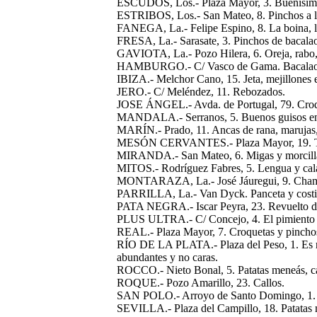
ESCUDOS, Los.- Plaza Mayor, 3. Buenísimo
ESTRIBOS, Los.- San Mateo, 8. Pinchos a la
FANEGA, La.- Felipe Espino, 8. La boina, las
FRESA, La.- Sarasate, 3. Pinchos de bacala
GAVIOTA, La.- Pozo Hilera, 6. Oreja, rabo,
HAMBURGO.- C/ Vasco de Gama. Bacalao c
IBIZA.- Melchor Cano, 15. Jeta, mejillones e
JERO.- C/ Meléndez, 11. Rebozados.
JOSE ÁNGEL.- Avda. de Portugal, 79. Croque
MANDALA.- Serranos, 5. Buenos guisos en 
MARÍN.- Prado, 11. Ancas de rana, marujas,
MESÓN CERVANTES.- Plaza Mayor, 19. Torti
MIRANDA.- San Mateo, 6. Migas y morcill
MITOS.- Rodríguez Fabres, 5. Lengua y cal
MONTARAZA, La.- José Jáuregui, 9. Champi
PARRILLA, La.- Van Dyck. Panceta y costil
PATA NEGRA.- Iscar Peyra, 23. Revuelto d
PLUS ULTRA.- C/ Concejo, 4. El pimiento es
REAL.- Plaza Mayor, 7. Croquetas y pincho
RÍO DE LA PLATA.- Plaza del Peso, 1. Es res
abundantes y no caras.
ROCCO.- Nieto Bonal, 5. Patatas meneás, ca
ROQUE.- Pozo Amarillo, 23. Callos.
SAN POLO.- Arroyo de Santo Domingo, 1. Pul
SEVILLA.- Plaza del Campillo, 18. Patatas