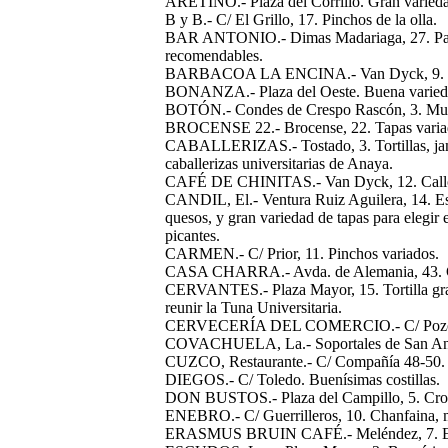
ARETINO.- Plaza del Corrillo. Gran varieda
B y B.- C/ El Grillo, 17. Pinchos de la olla.
BAR ANTONIO.- Dimas Madariaga, 27. Patata
recomendables.
BARBACOA LA ENCINA.- Van Dyck, 9. To
BONANZA.- Plaza del Oeste. Buena varieda
BOTÓN.- Condes de Crespo Rascón, 3. Muy b
BROCENSE 22.- Brocense, 22. Tapas variad
CABALLERIZAS.- Tostado, 3. Tortillas, jamón
caballerizas universitarias de Anaya.
CAFÉ DE CHINITAS.- Van Dyck, 12. Callos
CANDIL, El.- Ventura Ruiz Aguilera, 14. Es 
quesos, y gran variedad de tapas para elegir 
picantes.
CARMEN.- C/ Prior, 11. Pinchos variados.
CASA CHARRA.- Avda. de Alemania, 43. Gran
CERVANTES.- Plaza Mayor, 15. Tortilla grat
reunir la Tuna Universitaria.
CERVECERÍA DEL COMERCIO.- C/ Pozo Amar
COVACHUELA, La.- Soportales de San Antoni
CUZCO, Restaurante.- C/ Compañía 48-50. R
DIEGOS.- C/ Toledo. Buenísimas costillas.
DON BUSTOS.- Plaza del Campillo, 5. Cro
ENEBRO.- C/ Guerrilleros, 10. Chanfaina, me
ERASMUS BRUIN CAFÉ.- Meléndez, 7. Espe