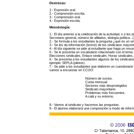
Destrezas:
1.- Expresión oral.
2.- Comprensión escrita.
3.- Comprensión oral.
4.- Expresión escrita.
Metodología:
1.- El día anterior a la celebración de la actividad, s e l
Secretario general, número de afiliados, idología política...
2.- Se formula a los estudiantes la pregunta ¿qué es un si
3.- Se les da información (breve) de los sindicatos mayo
4.- Al día siguiente se pide al estudiante que haga un res
5.- Se le presenta un vocabulario relacionado con el tema: 
Elecciones sindicales, Enlace sindicalm, Horas sindicales
6.- Se presenta a los estudiantes algunos de los sindicat
ejemplo: SEPLA (pilotos).
7.- Se pide a los estudiantes que elaboren un cuestionario
vamos a encuestar en CCOO:
Número de socios.
Cuota mensual
Sectores más desprotegidos
Sindicato mayoritario
Problemas más frecuentes.
A calá y su entorno.
8.- Vamos al sindicato y hacemos las preguntas.
9.- El alumno elaborará una composición a modo de infor