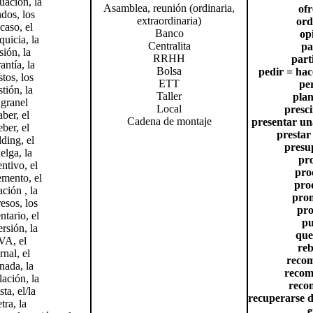
tuación, la
Asamblea, reunión (ordinaria,
ofr
dos, los
extraordinaria)
ord
acaso, el
Banco
op
quicia, la
Centralita
pa
sión, la
RRHH
part
antía, la
Bolsa
pedir = hac
stos, los
ETT
pe
stión, la
Taller
plan
 granel
Local
presci
aber, el
Cadena de montaje
presentar un
eber, el
prestar
ding, el
presu
elga, la
pr
entivo, el
pro
emento, el
pro
ación , la
pro
esos, los
pro
ntario, el
pu
ersión, la
que
VA, el
reb
rnal, el
reco
nada, la
recom
lación, la
recon
sta, el/la
recuperarse d
etra, la
e