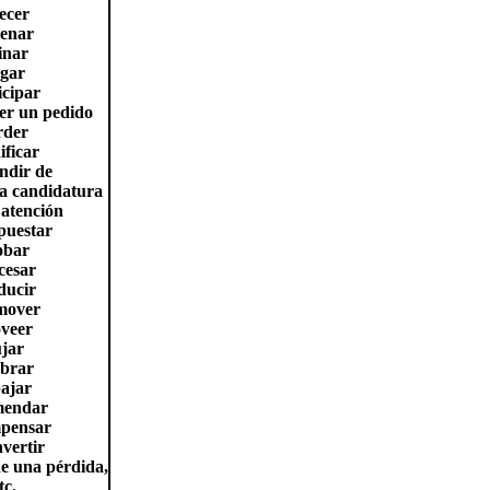
ecer
enar
inar
gar
icipar
er un pedido
rder
ificar
ndir de
a candidatura
 atención
puestar
obar
cesar
ducir
mover
veer
jar
brar
ajar
mendar
pensar
vertir
e una pérdida,
tc.