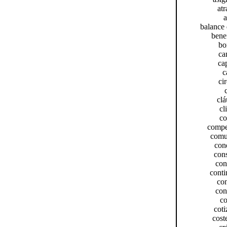
atr
a
balance 
benef
bo
ca
cap
c
cir
c
clá
cl
co
compe
comu
cond
cons
con
conti
con
con
co
coti
cost