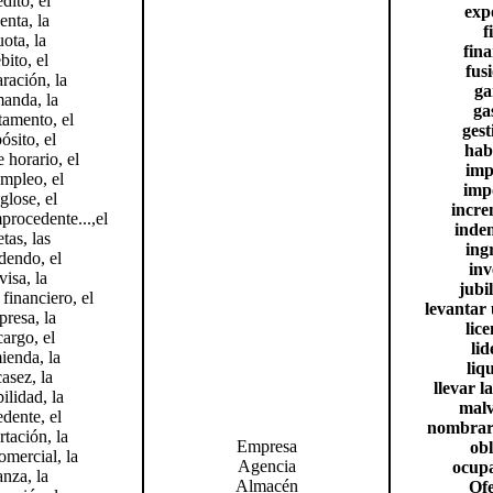
édito, el
exp
enta, la
f
uota, la
fina
bito, el
fus
ración, la
ga
anda, la
ga
tamento, el
gest
ósito, el
habi
 horario, el
imp
mpleo, el
imp
glose, el
incre
procedente...,el
inde
etas, las
ing
dendo, el
inv
visa, la
jubil
 financiero, el
levantar 
resa, la
lice
argo, el
lid
ienda, la
liq
asez, la
llevar l
bilidad, la
malv
dente, el
nombrar 
tación, la
Empresa
obl
comercial, la
Agencia
ocupa
anza, la
Almacén
Ofe