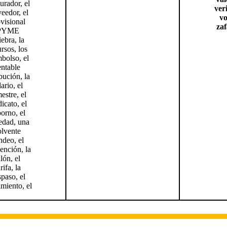
urador, el
veri
eedor, el
vo
visional
zaf
PYME
ebra, la
rsos, los
bolso, el
entable
ibución, la
lario, el
estre, el
dicato, el
orno, el
edad, una
olvente
ndeo, el
ención, la
alón, el
rifa, la
spaso, el
miento, el