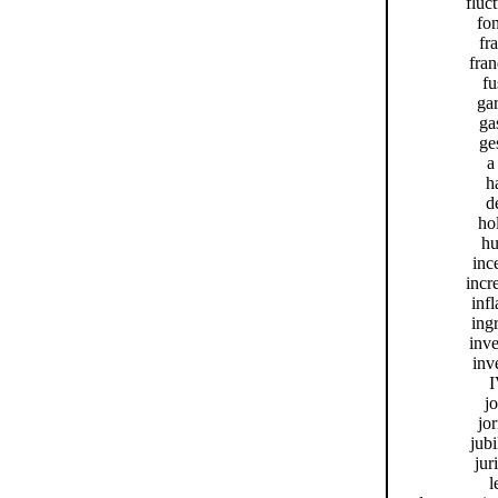
fluc
fon
fr
fran
fu
gar
ga
ge
a
h
d
hol
hu
inc
incr
infl
ingr
inve
inv
I
jo
jor
jubi
juri
l