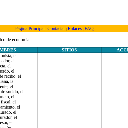
Página Principal
Contactar
Enlaces
FAQ
|
|
|
sico de economía
MBRES
SITIOS
ACC
onista, el
eedor, el
cta, el
erdo, el
e recibo, el
uana, la
ente, el
 de sueldo, el
ncio, el
fiscal, el
amiento, el
urado, el
urador, el
esor, el
nación, la