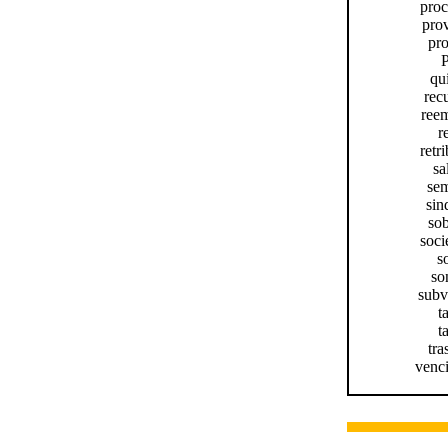
proc
prov
pro
qui
recu
reem
r
retr
sa
sem
sin
sob
soci
s
so
subv
t
ta
tra
venci