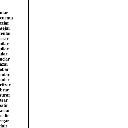
onar
 cuenta
celar
sejar
centar
rrar
uilar
liar
ular
nciar
azar
obar
endar
ender
tizar
ebrar
surar
tear
atir
artar
pedir
regar
luir