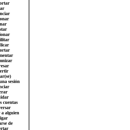
ortar
iar
nciar
ionar
nar
star
ionar
litar
licar
ortar
mentar
mnizar
resar
ertir
ar(se)
una sesión
nciar
erar
uidar
as cuentas
ersar
a alguien
igar
rse de
rtar