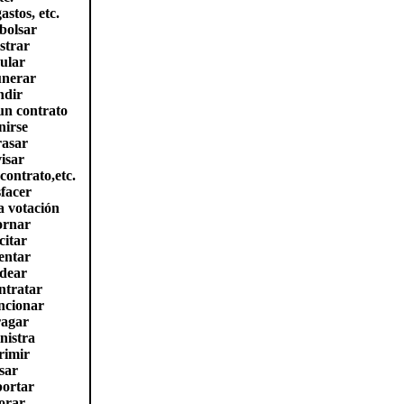
astos, etc.
bolsar
strar
ular
nerar
ndir
un contrato
nirse
rasar
isar
ontrato,etc.
sfacer
a votación
ornar
icitar
entar
dear
ntratar
ncionar
ragar
nistra
rimir
sar
portar
orar