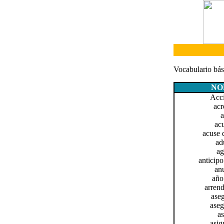
Vocabulario bá
NO
Acci
acr
a
acu
acuse d
ad
ag
anticipo
anu
año 
arrend
aseg
aseg
as
asig