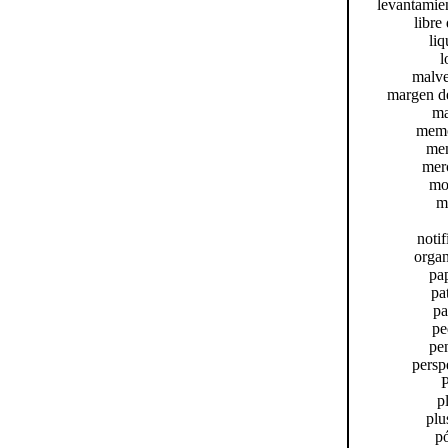
levantamien
libre
liq
l
malve
margen de
ma
memo
mem
merc
mon
mu
notif
organ
pap
pa
pa
pe
pen
perspe
P
p
plu
pó