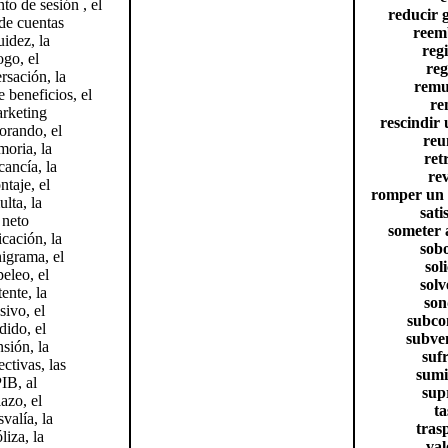
to de sesión , el
reducir g
 de cuentas
reem
uidez, la
regi
ogo, el
reg
rsación, la
remu
 beneficios, el
re
rketing
rescindir 
rando, el
reu
oria, la
ret
ancía, la
rev
taje, el
romper un c
lta, la
sati
neto
someter 
icación, la
sob
igrama, el
sol
eleo, el
solv
tente, la
son
sivo, el
subco
dido, el
subve
sión, la
suf
ctivas, las
sumi
IB, al
sup
lazo, el
ta
svalía, la
tras
liza, la
val