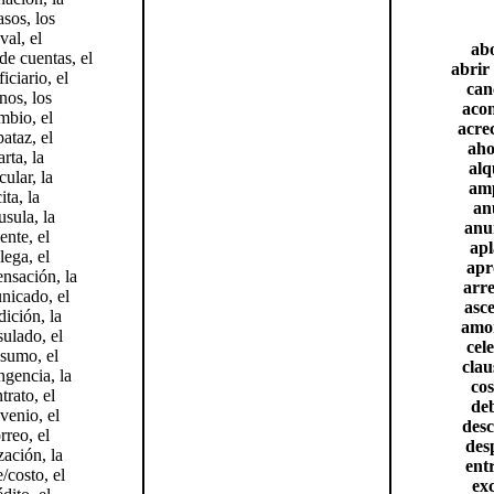
asos, los
val, el
ab
de cuentas, el
abrir
iciario, el
can
nos, los
acon
mbio, el
acre
ataz, el
aho
arta, la
alq
cular, la
amp
ita, la
an
usula, la
anu
iente, el
apl
lega, el
apr
nsación, la
arr
nicado, el
asc
ición, la
amor
ulado, el
cel
sumo, el
clau
ngencia, la
cos
trato, el
deb
venio, el
desc
rreo, el
des
zación, la
ent
e/costo, el
exc