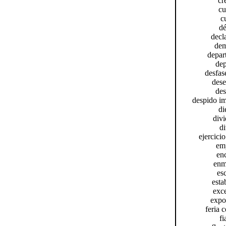
cr
cu
c
dé
decla
dem
depar
dep
desfase
dese
des
despido im
di
divi
di
ejercicio
emp
enc
enm
esc
esta
exce
expor
feria 
fi