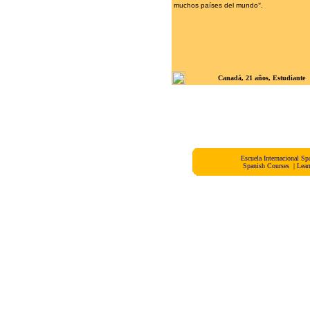
muchos países del mundo
".
Canadá, 21 años, Estudiante
Escuela Internacional 
Spanish Courses
|
Lear