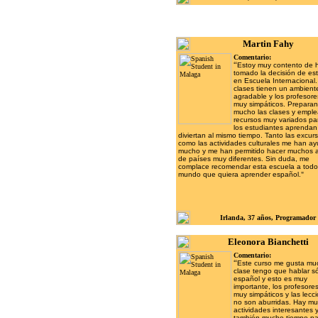
Martin Fahy
Comentario:
“
Estoy muy contento de 
tomado la decisión de est
en Escuela Internacional.
clases tienen un ambien
agradable y los profesor
muy simpáticos. Preparan
mucho las clases y empl
recursos muy variados pa
los estudiantes aprendan
diviertan al mismo tiempo. Tanto las excur
como las actividades culturales me han a
mucho y me han permitido hacer muchos 
de países muy diferentes. Sin duda, me
complace recomendar esta escuela a todo
mundo que quiera aprender español.
"
Irlanda
, 37 años, Programador
Eleonora Bianchetti
Comentario:
“
Este curso me gusta mu
clase tengo que hablar s
español y esto es muy
importante, los profesore
muy simpáticos y las lecc
no son aburridas. Hay m
actividades interesantes 
también mucho tiempo par