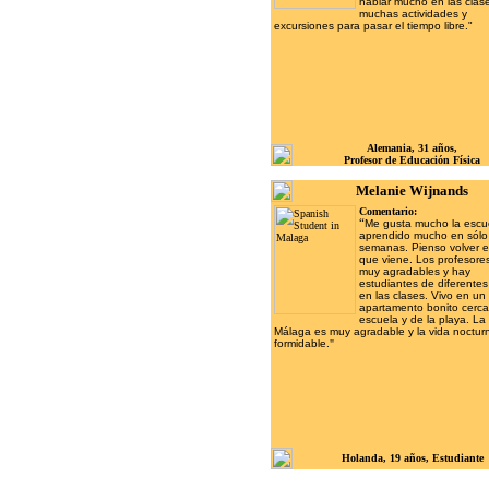
hablar mucho en las clas
muchas actividades y
excursiones para pasar el tiempo libre."
Alemania, 31 años,
Profesor de Educación Física
Melanie Wijnands
Comentario:
“
Me gusta mucho la escu
aprendido mucho en sólo
semanas. Pienso volver e
que viene. Los profesore
muy agradables y hay
estudiantes de diferentes
en las clases. Vivo en un
apartamento bonito cerca
escuela y de la playa. La
Málaga es muy agradable y la vida noctur
formidable.
"
Holanda, 19 años, Estudiante