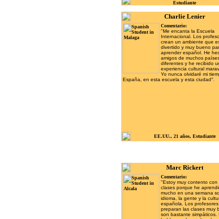
Estudiante
Charlie Lenier
Comentario:
"
Me encanta la Escuela
Internacional. Los profes
crean un ambiente que e
divertido y muy bueno pa
aprender español. He he
amigos de muchos paíse
diferentes y he recibido 
experiencia cultural marav
Yo nunca olvidaré mi tie
España, en esta escuela y esta ciudad
".
EE.UU., 21 años, Estudiante
Marc Rickert
Comentario:
"Estoy muy contento con 
clases porque he aprend
mucho en una semana so
idioma, la gente y la cultu
española. Los profesores
preparan las clases muy 
son bastante simpáticos