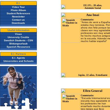
E.I.
EE.UU., 28 años,
Video Tour
Asistente Social
Photo Album
Student References
Ana Imai
Newsletter
Comentario:
Contact us
"Antes de venir a España
Downloads
estaba muy nerviosa. Pe
ahora vivo feliz porque la
Useful Information
clases son muy agradable
profesores son muy amab
Visas
he hecho muchos amigos
University Credits
en la escuela. Además m
Swedish Students - CSN
mucho hablar español"
Bildungsurlaub
Spanish Resources
E.I. Partners
E.I. Agents
Universities and Schools
Japón, 22 años, Estudiante
Ellen General
Comentario:
"Escuela Internacional e
escuela muy agradable 
los profesores me han
enseñado mucho durante
tres meses que llevo