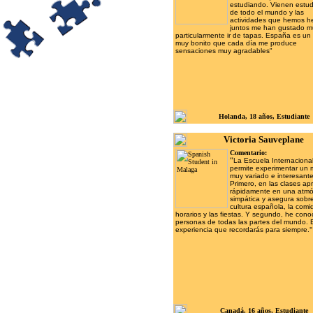
estudiando. Vienen estud
de todo el mundo y las
actividades que hemos h
juntos me han gustado m
particularmente ir de tapas. España es un
muy bonito que cada día me produce
sensaciones muy agradables"
Holanda, 18 años, Estudiante
Victoria Sauveplane
Comentario:
“
La Escuela Internaciona
permite experimentar un
muy variado e interesante
Primero, en las clases a
rápidamente en una atmó
simpática y asegura sobre
cultura española, la comid
horarios y las fiestas. Y segundo, he cono
personas de todas las partes del mundo. 
experiencia que recordarás para siempre.
"
Canadá, 16 años, Estudiante