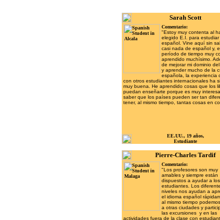
Sarah Scott
Comentario:
"Estoy muy contenta al h
elegido E.I. para estudiar
español. Vine aquí sin sa
casi nada de español y, 
período de tiempo muy co
aprendido muchísimo. A
de mejorar mi dominio del
y aprender mucho de la c
española, la experiencia d
con otros estudiantes internacionales ha s
muy buena. He aprendido cosas que los li
puedan enseñarte porque es muy interes
saber que los países pueden ser tan difer
tener, al mismo tiempo, tantas cosas en c
EE.UU., 19 años,
Estudiante
Pierre-Charles Tardif
Comentario:
"
Los profesores son muy
amables y siempre están
dispuestos a ayudar a los
estudiantes. Los diferent
niveles nos ayudan a ap
el idioma español rápida
al mismo tiempo podemos 
a otras ciudades y partici
las excursiones y en las
actividades fuera de la clase con estudian