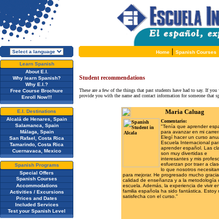
|
Home
Spanish Courses
Learn Spanish
About E.I.
Student recommendations
Why learn Spanish?
Why E.I.?
These are a few of the things that past students have had to say. If you
Free Course Brochure
provide you with the name and contact information for someone that s
Enroll Now!!!
Maria Caluag
E.I. Destinations
Alcalá de Henares, Spain
Comentario:
Salamanca, Spain
"Tenía que aprender esp
Málaga, Spain
para avanzar en mi carrer
Elegí hacer un curso anu
San Rafael, Costa Rica
Escuela Internacional pa
Tamarindo, Costa Rica
aprender español. Las cl
Cuernavaca, Mexico
son muy divertidas e
interesantes y mis profes
esfuerzan por traer a cla
Spanish Programs
lo que nosotros necesita
Special Offers
para mejorar. He progresado mucho gracia
Spanish Courses
calidad de enseñanza y a la metodología 
Accommodations
escuela. Además, la experiencia de vivir e
familia española ha sido fantástica. Estoy
Activities / Excursions
satisfecha con el curso."
Prices and Dates
Included Services
Test your Spanish Level