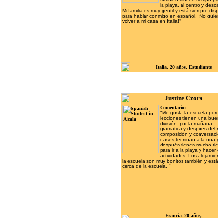
la playa, al centro y desc
Mi familia es muy gentil y está siempre dis
para hablar conmigo en español. ¡No quie
volver a mi casa en Italia!
"
Italia, 20 años,
Estudiante
Justine Czora
Comentario:
"Me gusta la escuela por
lecciones tienen una bu
división: por la mañana
gramática y después del 
composición y conversaci
clases terminan a la una 
después tienes mucho ti
para ir a la playa y hacer 
actividades. Los alojamie
la escuela son muy bonitos también y est
cerca de la escuela. "
Francia, 20 años,