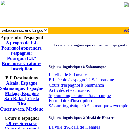
Ac
Apprendre l'espagnol
A propos de E.I.
Les séjours linguistiques et cours d'espagnol 
Pourquoi apprendre
l'espagnol?
Pourquoi E.I.?
Brochures Gratuites
Séjours linguistiques à Salamanque
Inscription
La ville de Salamanca
E.I. Destinations
E.I.: école d'espagnol à Salamanque
Alcala, Espagne
Cours d'espagnol à Salamanca
Salamanque, Espagne
Activités et excursions
Malaga, Espagne
Séjours linguistique à Salamanque
San Rafael, Costa
Formulaire d'inscription
Rica
Séjour linguistique à Salamanque - exemple 
Cuernavaca, Mexique
Séjours linguistiques à Alcalá de Henares
Cours d'espagnol
Offres Spéciales
La ville d'Alcalá de Henares
Cours d'espagnol