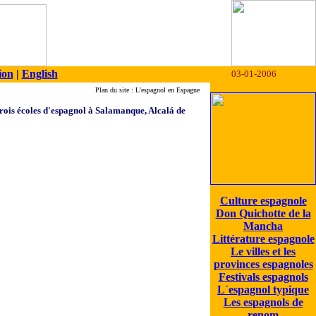
ion
|
English
03-01-2006
Plan du site : L'espagnol en Espagne
Trois écoles d'espagnol à Salamanque, Alcalá de
Culture espagnole
Don Quichotte de la
Mancha
Littérature espagnole
Le villes et les
provinces espagnoles
Festivals espagnols
L´espagnol typique
Les espagnols de
renom