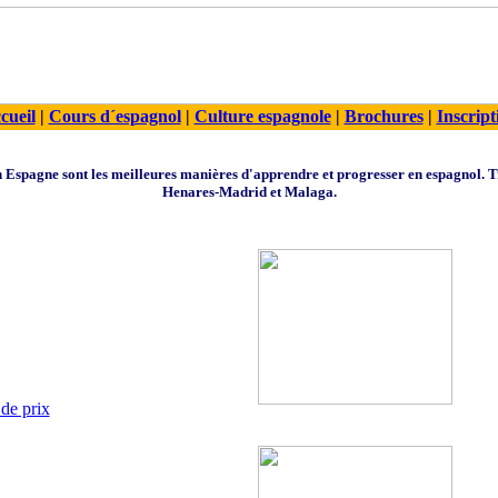
cueil
|
Cours d´espagnol
|
Culture espagnole
|
Brochures
|
Inscript
en Espagne sont les meilleures manières d'apprendre et progresser en espagnol. 
Henares-Madrid et Malaga.
de prix