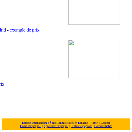
rid - exemple de prix
rix
Escuela Internacional Séjours Linguistiques en Espagne - Home
|
Contact
Cours d'espagnol
|
Apprendre l'espagnol
|
Culture espagnole
|
Confidentialité