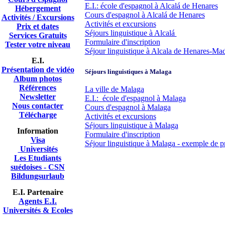
E.I.: école d'espagnol à Alcalá de Henares
Hébergement
Cours d'espagnol à Alcalá de Henares
Activités / Excursions
Activités et excursions
Prix et dates
Séjours linguistique à Alcalá
Services Gratuits
Formulaire d'inscription
Tester votre niveau
Séjour linguistique à Alcala de Henares-Mad
E.I.
Présentation de vidéo
Séjours linguistiques à Malaga
A
lbum photos
Références
La ville de Malaga
Newsletter
E.I.: école d'espagnol à Malaga
Nous contacter
Cours d'espagnol à Malaga
Télécharge
Activités et excursions
Séjours linguistique à Malaga
Information
Formulaire d'inscription
Visa
Séjour linguistique à Malaga - exemple de p
Universités
Les Etudiants
suédoises - CSN
Bildungsurlaub
E.I. Partenaire
Agents E.I.
Universités & Ecoles