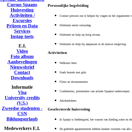
Cursus Spaans
Persoonlijke begeleiding
Huisvesting
Activiteiten /
Contact persoon om te helpen bij vragen en het organiseren
Excursies
Prijzen en Data
Oriëntatie eerste cursusdag.
Services
Oriëntatie en hulp op hoog niveau.
Instap toets
Oriëntatie en hulp bij aanpassen in de nieuwe omgeving.
E.I.
Video
Activiteiten
Foto album
Aanbevelingen
Welkoms feest.
Nieuwsbrief
Contact
Stads bezoek met gids.
Downloads
Films en documentaires.
Informatie
Conferenties, presentaties van actuele Spaanse onderwerpen.
Visa
University credits
Afscheidsfeest.
(V.S.)
Zweedse studenten -
Geselecteerde huisvesting
CSN
Bildungsurlaub
In Spanje is beddengoed, het wassen van kleding,water en elec
Medewerkers E.I.
De gedeelde appartementen hebben keuken voorzien van alle a