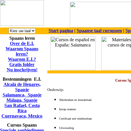
Start pagina
|
Spaanse taal cursussen
|
Sp
Spaans leren
Over de E.I.
Waarom Spaans
leren?
Waarom E.I.?
Gratis folder
Nu inschrijven!
Bestemmingen E.I.
Cursus Sp
Alcalá de Henares,
Spanje
Onderwijs
Salamanca, Spanje
Málaga, Spanje
Tekstboeken en lesmateriaal.
San Rafael, Costa
Instap examen
.
Rica
Cuernavaca, Mexico
Certificaat met eindresultaat
Cursus Spaans
Uitwisseling
Speciale aanbiedingen