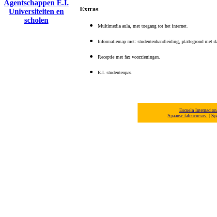
Agentschappen E.I.
Extras
Universiteiten en
scholen
Multimedia aula, met toegang tot het internet.
Informatiemap met: studentenhandleiding, plattegrond met da
Receptie met fax voorzieningen.
E.I. studentenpas.
Escuela Internacio
Spaanse talencursus
|
Sp