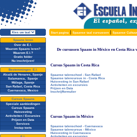
|
|
Start pagina
Spaanse taal cursussen
Spaanse Cultuu
Spaans leren
Over de E.I.
Waarom Spaans leren?
De cursussen Spaans in México en Costa Rica va
Waarom E.I.?
Gratis folder
Nu inschrijven!
Cursus Spaans in Costa Rica
Bestemmingen E.I.
Alcalá de Henares, Spanje
Spaanse talenschool - San Rafael
Spaanse talencursus in - Costa Rica
Salamanca, Spanje
Huisvesting in San Rafael
Málaga, Spanje
Activiteiten en excursies
San Rafael, Costa Rica
Prijzen en Data
Cuernavaca, Mexico
Inschrijfformulier
Cursus Spaans
Speciale aanbiedingen
Cursus Spaans
Huisvesting
Activiteiten / Excursies
Cursus Spaans in México
Prijzen en Data
Services
Spaanse talenschool - Cuernavaca
Instap toets
Spaanse talencursus - México
Huisvesting in Cuernavaca
Activiteiten en excursies
E.I.