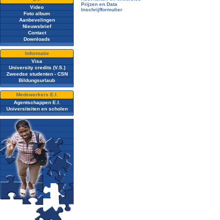
Prijzen en Data
Video
Inschrijfformulier
Foto album
Aanbevelingen
Nieuwsbrief
Contact
Downloads
Informatie
Visa
University credits (V.S.)
Zweedse studenten - CSN
Bildungsurlaub
Medewerkers E.I.
Agentschappen E.I.
Universiteiten en scholen