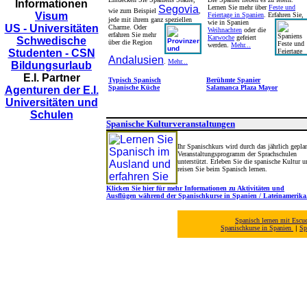
Informationen
Segovia
Lernen Sie mehr über
Feste und
wie zum Beispiel
,
Visum
Feiertage in Spanien
. Erfahren Sie,
jede mit ihrem ganz speziellen
wie in Spanien
US - Universitäten
Charme.
Oder
Weihnachten
oder die
erfahren Sie mehr
Karwoche
gefeiert
Schwedische
über die Region
werden.
Mehr...
Studenten - CSN
Andalusien
.
Mehr...
Bildungsurlaub
E.I. Partner
Typisch Spanisch
Berühmte Spanier
Spanische Küche
Salamanca Plaza Mayor
Agenturen der E.I.
Universitäten und
Schulen
Spanische Kulturveranstaltungen
Ihr Spanischkurs wird durch das jährlich gepla
Veranstaltungsprogramm der Sprachschulen
unterstützt. Erleben Sie die spanische Kultur u
reisen Sie beim Spanisch lernen.
Klicken Sie hier für mehr Informationen zu Aktivitäten und
Ausflügen während der Spanischkurse in Spanien / Lateinamerika
Spanisch lernen mit Escu
Spanischkurse in Spanien
|
Sp