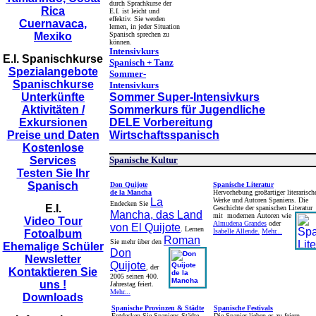
durch Sprachkurse der
Rica
E.I. ist leicht und
effektiv. Sie werden
Cuernavaca,
lernen, in jeder Situation
Mexiko
Spanisch sprechen zu
können.
Intensivkurs
E.I. Spanischkurse
Spanisch + Tanz
Spezialangebote
Sommer-
Spanischkurse
Intensivkurs
Unterkünfte
Sommer Super-Intensivkurs
Aktivitäten /
Sommerkurs für Jugendliche
Exkursionen
DELE Vorbereitung
Preise und Daten
Wirtschaftsspanisch
Kostenlose
Services
Spanische Kultur
Testen Sie Ihr
Spanisch
Don Quijote
Spanische Literatur
de la Mancha
Hervorhebung großartiger literarisch
La
Werke und Autoren Spaniens. Die
Endecken Sie
E.I.
Geschichte der spanischen Literatur
Mancha, das Land
mit modernen
Autoren wie
Video Tour
Almudena Grandes
oder
von El Quijote
. Lernen
Isabelle Allende.
Mehr...
Fotoalbum
Roman
Sie mehr über den
Ehemalige Schüler
Don
Newsletter
Quijote
, der
Kontaktieren Sie
2005 seinen 400.
uns !
Jahrestag feiert.
Mehr...
Downloads
Spanische Provinzen & Städte
Spanische Festivals
Entdecken Sie Spaniens Städte,
Die Spanier lieben es zu feiern.