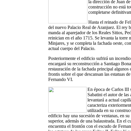
la dirección de Juan d
construcción no está t
completarse definitiva
Hasta el reinado de Fe
del nuevo Palacio Real de Aranjuez. El rey b
manda al aparejador de los Reales Sitios, Ped
reinician en el año 1715. Se levanta la torre n
Minjares, y se completa la fachada oeste, co
actual cuerpo del Palacio.
Posteriormente el edificio sufrirá un incend
encargará su reconstrucción a Santiago Bonav
restauración de la fachada principal algunos
frontis sobre el que descansan las estatuas de
Fernando VI.
En época de Carlos III 
Sabatini el autor de las
levantará a actual capi
caracteriza exteriormen
utilizada en su construcc
edificio hay una sucesión de ventanas, en su
superior, además de una balaustrada. En el c
encuentra el frontón con el escudo de Fernan