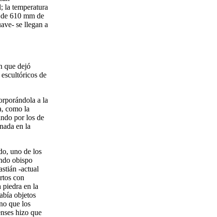
; la temperatura
es de 610 mm de
ave- se llegan a
n que dejó
 escultóricos de
orporándola a la
a, como la
ando por los de
nada en la
do, uno de los
undo obispo
stián -actual
rtos con
 piedra en la
abía objetos
no que los
enses hizo que