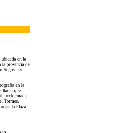
, ubicada en la
 la provincia de
on Segovia y
rografía en la
a llana, que
al, accidentada
del Tormes,
cimas: la Plaza
nzan