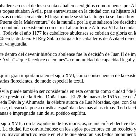
balleresco es el de los sesenta caballeros exigidos como rehenes por Al
s tropas sitiaban Ávila, para entrevistarse en la ciudad con su hijastro 
ezas cocidas en aceite. El lugar donde se sitúa la tragedia se llama hoy
Puerta de la Malaventura" de la muralla por la que salieron los desdich
co continúa coexistiendo con el real al conferirle Alfonso VII a la ciudad
 Todavía el año 1177 los caballeros abulenses se cubrían de gloria en l
 en la de Jaén. El Rey Sabio otorga a los caballeros de Ávila el derech
 en vanguardia.
e dentro del devenir histórico abulense fue la decisión de Juan II de i
e Ávila" -"que facedoce celemines"- como unidad de capacidad legal y 
dquirir gran importancia en el siglo XVI, como consecuencia de la exist
rias florecientes, de modo especial la textil.
vila puede también ser considerada en esta centuria como ciudad "de l
liz expresión de la Reina Doña Juana. El 28 de marzo de 1515 nace en 
da Dávila y Ahumada, la célebre autora de Las Moradas, que, con San
nse, elevaría la poesía mística española a las más altas cimas. Toda la c
ianas e impregnada aún de su poético espíritu.
 siglo XVII, con la expulsión de los moriscos, se iniciaría el declive d
l. La ciudad fue convirtiéndose en los siglos posteriores en un recoleto 
uyo mayor atractivo reside en el arte que atesoran sus bellos monument