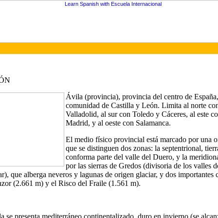
IÓN
Ávila (provincia), provincia del centro de España
comunidad de Castilla y León. Limita al norte con
Valladolid, al sur con Toledo y Cáceres, al este c
Madrid, y al oeste con Salamanca.
El medio físico provincial está marcado por una o
que se distinguen dos zonas: la septentrional, tierr
conforma parte del valle del Duero, y la meridion
por las sierras de Gredos (divisoria de los valles 
r), que alberga neveros y lagunas de origen glaciar, y dos importantes 
or (2.661 m) y el Risco del Fraile (1.561 m).
la se presenta mediterráneo continentalizado, duro en invierno (se alca