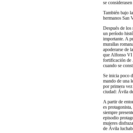
se considerasen 
También bajo la
hermanos San Vi
Después de los 
un período hist
importante. A pr
murallas romana
apoderarse de l
que Alfonso VI 
fortificación de
cuando se const
Se inicia poco 
mando de una leg
por primera vez 
ciudad: Ávila de
A partir de ento
es protagonista,
siempre presente
episodio protag
mujeres disfraza
de Ávila luchab