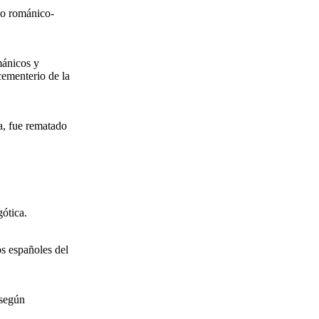
xto románico-
mánicos y
cementerio de la
a, fue rematado
gótica.
os españoles del
 según