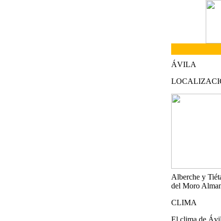
ÁVILA
LOCALIZAC
Alberche y Tiéta
del Moro Almanz
CLIMA
El clima de Ávi