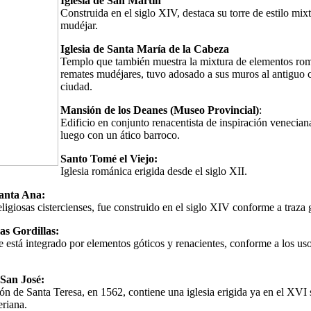
Iglesia de San Martín
Construida en el siglo XIV, destaca su torre de estilo mi
mudéjar.
Iglesia de Santa María de la Cabeza
Templo que también muestra la mixtura de elementos ro
remates mudéjares, tuvo adosado a sus muros al antiguo 
ciudad.
Mansión de los Deanes (Museo Provincial)
:
Edificio en conjunto renacentista de inspiración venecian
luego con un ático barroco.
Santo Tomé el Viejo:
Iglesia románica erigida desde el siglo XII.
anta Ana:
ligiosas cistercienses, fue construido en el siglo XIV conforme a traza 
s Gordillas:
e está integrado por elementos góticos y renacientes, conforme a los us
San José:
ón de Santa Teresa, en 1562, contiene una iglesia erigida ya en el XVI
eriana.