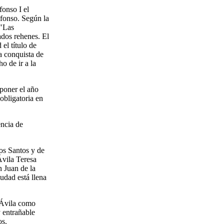
fonso I el
Alfonso. Según la
 "Las
ados rehenes. El
 el título de
a conquista de
o de ir a la
mponer el año
obligatoria en
encia de
os Santos y de
Ávila Teresa
 Juan de la
iudad está llena
e Ávila como
y entrañable
os.