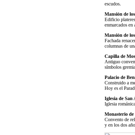
escudos.
Mansión de lo
Edificio platere
enmarcados en a
Mansión de los
Fachada renacent
columnas de una
Capilla de Mo
Antiguo convent
símbolos gremia
Palacio de Ben
Construido a me
Hoy es el Para
Iglesia de San
Iglesia románica
Monasterio de 
Convento de rel
y en los dos añ