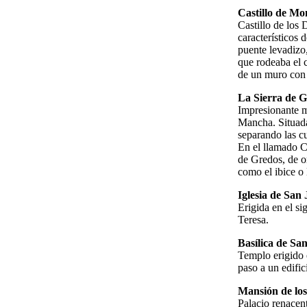
Castillo de Mo
Castillo de los
característicos 
puente levadizo
que rodeaba el c
de un muro con
La Sierra de G
Impresionante mu
Mancha. Situada 
separando las c
En el llamado C
de Gredos, de or
como el ibice o 
Iglesia de San
Erigida en el si
Teresa.
Basílica de San
Templo erigido 
paso a un edifici
Mansión de los
Palacio renacen