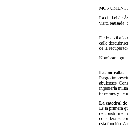
MONUMENT
La ciudad de Ávi
visita pausada, 
De lo civil a lo 
calle descubrire
de la recuperac
Nombrar algunos
Las murallas:
Rasgo imprescind
abulenses. Cons
ingeniería milit
torreones y tien
La catedral de 
Es la primera qu
de construir en 
considerarse co
esta función. At