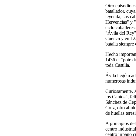
Otro episodio ca
batallador, cuya
leyenda, sus cab
Hervencias" y "
ciclo caballeres
"Ávila del Rey".
Cuenca y en 1246
batalla siempre
Hecho important
1436 el "pote d
toda Castilla.
Ávila llegó a a
numerosas indust
Curiosamente, Á
los Cantos", fe
Sánchez de Cepe
Cruz, otro abule
de huellas teres
A principios del
centro industria
centro urbano c