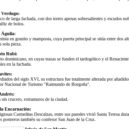
s Verdugo:
sco de larga fachada, con dos torres apenas sobresalientes y escudos nob
lfiz de bolos.
 Águila:
ista en granito y mamposta, cuya puerta principal se sitúa entre dos alt
 sola pieza.
sén Rubí:
o dominicano, en cuyas trazas se funden el tardogótico y el Renacimie
les en la fachada.
avites:
diados del siglo XVI, su estructura fue totalmente alterada por añadido
dor Nacional de Turismo "Raimundo de Borgoña".
 Andrés:
 sin crucero, extramuros de la ciudad.
la Encarnación:
igiosas Carmelitas Descalzas, entre sus paredes vivió Santa Teresa dura
os postreros también su confesor San Juan de la Cruz.