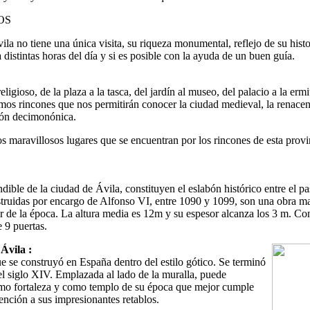
OS
la no tiene una única visita, su riqueza monumental, reflejo de su histori
a distintas horas del día y si es posible con la ayuda de un buen guía.
religioso, de la plaza a la tasca, del jardín al museo, del palacio a la ermi
mos rincones que nos permitirán conocer la ciudad medieval, la renacent
ión decimonónica.
 maravillosos lugares que se encuentran por los rincones de esta provi
ible de la ciudad de Ávila, constituyen el eslabón histórico entre el p
truidas por encargo de Alfonso VI, entre 1090 y 1099, son una obra ma
ar de la época. La altura media es 12m y su espesor alcanza los 3 m. Co
e 9 puertas.
Ávila :
e se construyó en España dentro del estilo gótico. Se terminó
el siglo XIV. Emplazada al lado de la muralla, puede
mo fortaleza y como templo de su época que mejor cumple
ención a sus impresionantes retablos.