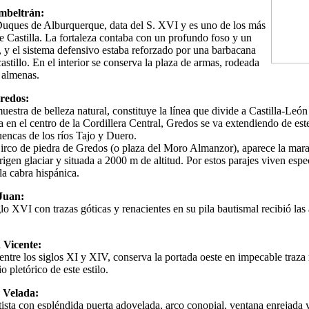
mbeltrán:
 Duques de Alburquerque, data del S. XVI y es uno de los más
de Castilla. La fortaleza contaba con un profundo foso y un
, y el sistema defensivo estaba reforzado por una barbacana
astillo. En el interior se conserva la plaza de armas, rodeada
 almenas.
redos:
estra de belleza natural, constituye la línea que divide a Castilla-León
en el centro de la Cordillera Central, Gredos se va extendiendo de este
uencas de los ríos Tajo y Duero.
irco de piedra de Gredos (o plaza del Moro Almanzor), aparece la mar
igen glaciar y situada a 2000 m de altitud. Por estos parajes viven espe
la cabra hispánica.
 Juan:
glo XVI con trazas góticas y renacientes en su pila bautismal recibió la
 Vicente:
entre los siglos XI y XIV, conserva la portada oeste en impecable traz
o pletórico de este estilo.
 Velada:
tista con espléndida puerta adovelada, arco conopial, ventana enrejada