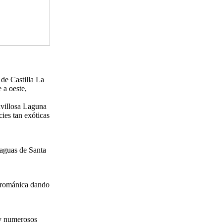
 de Castilla La
 a oeste,
avillosa Laguna
cies tan exóticas
s aguas de Santa
a románica dando
 y numerosos