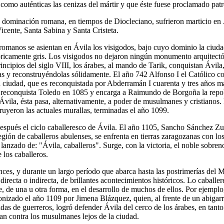
como auténticas las cenizas del mártir y que éste fuese proclamado patr
 dominación romana, en tiempos de Diocleciano, sufrieron marticio en 
cente, Santa Sabina y Santa Cristeta.
romanos se asientan en Ávila los visigodos, bajo cuyo dominio la ciuda
óricamente gris. Los visigodos no dejaron ningún monumento arquitect
incipios del siglo VIII, los árabes, al mando de Tarik, conquistan Ávila
s y reconstruyéndolas sólidamente. El año 742 Alfonso I el Católico c
a ciudad, que es reconquistada por Abderramán I cuarenta y tres años m
reconquista Toledo en 1085 y encarga a Raimundo de Borgoña la repo
 Ávila, ésta pasa, alternativamente, a poder de musulmanes y cristianos
ruyeron las actuales murallas, terminadas el año 1099.
después el ciclo caballeresco de Ávila. El año 1105, Sancho Sánchez Zu
ión de caballeros abulenses, se enfrenta en tierras zaragozanas con los 
lanzado de: "Ávila, caballeros". Surge, con la victoria, el noble sobre
 los caballeros.
nces, y durante un largo período que abarca hasta las postrimerías del 
 directa o indirecta, de brillantes acontecimientos históricos. Lo caballer
, de una u otra forma, en el desarrollo de muchos de ellos. Por ejemplo
onizado el año 1109 por Jimena Blázquez, quien, al frente de un abigarr
das de guerreros, logró defender Ávila del cerco de los árabes, en tanto
an contra los musulmanes lejos de la ciudad.