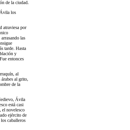
ón de la ciudad.
Ávila los
d atraviesa por
ónico
, arrasando las
onsigue
ás tarde. Hasta
blación y
. Fue entonces
rraquín, al
árabes al grito,
nombre de la
Medievo, Ávila
esco está casi
, el novelesco
ado ejército de
 los caballeros