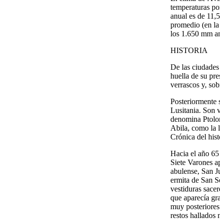
temperaturas por
anual es de 11,
promedio (en la 
los 1.650 mm an
HISTORIA
De las ciudades 
huella de su pre
verrascos y, so
Posteriormente 
Lusitania. Son 
denomina Ptolom
Abila, como la 
Crónica del hist
Hacia el año 65
Siete Varones a
abulense, San Ju
ermita de San S
vestiduras sacer
que aparecía gr
muy posteriores
restos hallados 