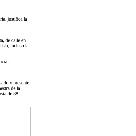
a, justifica la
ta, de calle en
ista, incluso la
ncia :
asado y presente
estra de la
nsta de 88