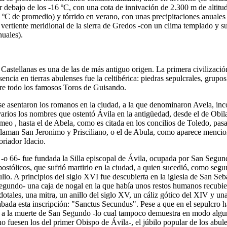
 debajo de los -16 ºC, con una cota de innivación de 2.300 m de altitud
5 ºC de promedio) y tórrido en verano, con unas precipitaciones anual
vertiente meridional de la sierra de Gredos -con un clima templado y su
uales).
Castellanas es una de las de más antiguo origen. La primera civilizació
sencia en tierras abulenses fue la celtibérica: piedras sepulcrales, grupos
bre todo los famosos Toros de Guisando.
se asentaron los romanos en la ciudad, a la que denominaron Avela, inc
varios los nombres que ostentó Ávila en la antigüedad, desde el de Obil
eo , hasta el de Abela, como es citada en los concilios de Toledo, pas
llaman San Jeronimo y Prisciliano, o el de Abula, como aparece mencio
oriador Idacio.
 -o 66- fue fundada la Silla episcopal de Ávila, ocupada por San Segun
postólicos, que sufrió martirio en la ciudad, a quien sucedió, como seg
lio. A principios del siglo XVI fue descubierta en la iglesia de San Seba
egundo- una caja de nogal en la que había unos restos humanos recubie
dotales, una mitra, un anillo del siglo XV, un cáliz gótico del XIV y una
abada esta inscripción: "Sanctus Secundus". Pese a que en el sepulcro h
 a la muerte de San Segundo -lo cual tampoco demuestra en modo algu
no fuesen los del primer Obispo de Ávila-, el júbilo popular de los abul