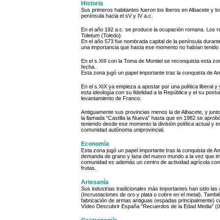
Historia
Sus primeros habitantes fueron los iberos en Albacete y 
península hacia el sV y IV a.c.
En el año 192 a.c. se produce la ocupación romana. Los r
Toletum (Toledo).
En el año 573 fue nombrada capital de la península durante
una importancia que hasta ese momento no habían tenido (co
En el s.XIII con la Toma de Montiel se reconquista esta z
fecha.
Esta zona jugó un papel importante tras la conquista de 
En el s.XIX ya empieza a apostar por una política liberal y
esta ideología con su fidelidad a la República y el su post
levantamiento de Franco.
Antiguamente sus provincias menos la de Albacete, y junt
la llamada “Castilla la Nueva” hasta que en 1982 se aprob
teniendo desde ese momento la división política actual y 
comunidad autónoma uniprovincial.
Economía
Esta zona jugó un papel importante tras la conquista de A
demanda de grano y lana del nuevo mundo a la vez que im
comunidad es además un centro de actividad agrícola con 
frutas.
Artesanía
Sus industrias tradicionales más importantes han sido las 
(Incrustaciones de oro y plata o cobre en el metal). Tambi
fabricación de armas antiguas (espadas principalmente) c
Vídeo Descubrir España “Recuerdos de la Edad Media” (0