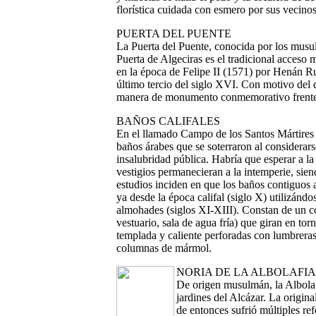
florística cuidada con esmero por sus vecinos
PUERTA DEL PUENTE
La Puerta del Puente, conocida por los mus
Puerta de Algeciras es el tradicional acceso
en la época de Felipe II (1571) por Henán Rui
último tercio del siglo XVI. Con motivo del 
manera de monumento conmemorativo frente 
BAÑOS CALIFALES
En el llamado Campo de los Santos Mártires 
baños árabes que se soterraron al considerars
insalubridad pública. Habría que esperar a la
vestigios permanecieran a la intemperie, sie
estudios inciden en que los baños contiguos 
ya desde la época califal (siglo X) utilizánd
almohades (siglos XI-XIII). Constan de un con
vestuario, sala de agua fría) que giran en tor
templada y caliente perforadas con lumbreras
columnas de mármol.
NORIA DE LA ALBOLAFIA
De origen musulmán, la Albolaf
jardines del Alcázar. La origina
de entonces sufrió múltiples re