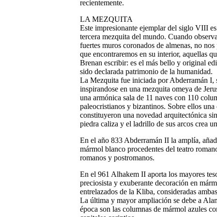
recientemente.
LA MEZQUITA
Este impresionante ejemplar del siglo VIII e
tercera mezquita del mundo. Cuando observa
fuertes muros coronados de almenas, no nos 
que encontraremos en su interior, aquellas que
Brenan escribir: es el más bello y original e
sido declarada patrimonio de la humanidad.
La Mezquita fue iniciada por Abderramán I, s
inspirandose en una mezquita omeya de Jerusa
una armónica sala de 11 naves con 110 colu
paleocristianos y bizantinos. Sobre ellos un
constituyeron una novedad arquitectónica sin
piedra caliza y el ladrillo de sus arcos crea u
En el año 833 Abderramán II la amplía, añad
mármol blanco procedentes del teatro romano 
romanos y postromanos.
En el 961 Alhakem II aporta los mayores teso
preciosista y exuberante decoración en mármo
entrelazados de la Kliba, consideradas ambas 
La última y mayor ampliación se debe a Alama
época son las columnas de mármol azules co