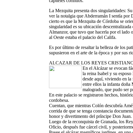
capiteles corintios.
La Mezquita presenta dos singularidades: Su 
ver la notalgia que Abderramán I sentía por
cierto es que la Mezquita de Córdoba se orie
singularidad es su ubicación descentralizada
Almanzor, que tuvo que hacerla por el lado or
al Oeste estaba el palacio del Califa.
Es por último de resaltar la belleza de los pa
supusieron en el arte de la época y por sus ri
ALCAZAR DE LOS REYES CRISTIAN
En el Alcázar se evocan fác
la reina Isabel y su espo
desde aquí, viviendo en la 
entre ellos la infanta doña
malogrado, que pudo ser pr
En este palacio se registraron hechos, históri
cordobesa.
Cuentan, que mientras Colón descubría Améri
corrida de que se tenga constancia documental
honor y divertimento del príncipe Don Juan.
Luego de la reconquista de Granada, los Reye
Oficio, después fue cárcel civil, y posteriorme
Posee el alcázar magníficos jardines, en uno 