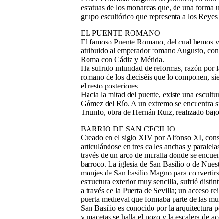
estatuas de los monarcas que, de una forma u
grupo escultórico que representa a los Reyes 
EL PUENTE ROMANO
El famoso Puente Romano, del cual hemos v
atribuido al emperador romano Augusto, con
Roma con Cádiz y Mérida.
Ha sufrido infinidad de reformas, razón por 
romano de los dieciséis que lo componen, s
el resto posteriores.
Hacia la mitad del puente, existe una escult
Gómez del Río. A un extremo se encuentra si
Triunfo, obra de Hernán Ruiz, realizado bajo 
BARRIO DE SAN CECILIO
Creado en el siglo XIV por Alfonso XI, cons
articulándose en tres calles anchas y paralel
través de un arco de muralla donde se encuen
barroco. La iglesia de San Basilio o de Nues
monjes de San basilio Magno para convertir
estructura exterior muy sencilla, sufrió disti
a través de la Puerta de Sevilla; un acceso r
puerta medieval que formaba parte de las mu
San Basilio es conocido por la arquitectura 
y macetas se halla el pozo y la escalera de a