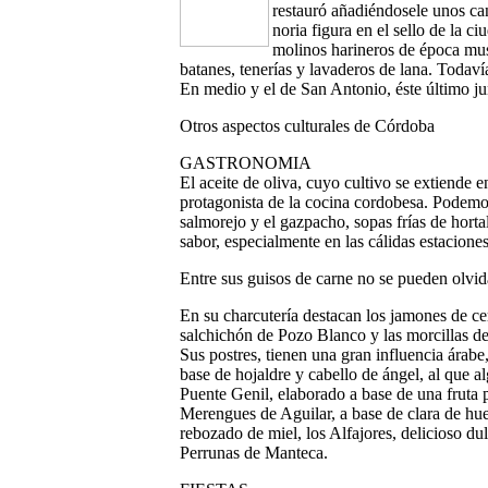
restauró añadiéndosele unos ca
noria figura en el sello de la 
molinos harineros de época mus
batanes, tenerías y lavaderos de lana. Todaví
En medio y el de San Antonio, éste último ju
Otros aspectos culturales de Córdoba
GASTRONOMIA
El aceite de oliva, cuyo cultivo se extiende en
protagonista de la cocina cordobesa. Podemos 
salmorejo y el gazpacho, sopas frías de hortal
sabor, especialmente en las cálidas estaciones
Entre sus guisos de carne no se pueden olvida
En su charcutería destacan los jamones de cer
salchichón de Pozo Blanco y las morcillas d
Sus postres, tienen una gran influencia árabe,
base de hojaldre y cabello de ángel, al que 
Puente Genil, elaborado a base de una fruta 
Merengues de Aguilar, a base de clara de huev
rebozado de miel, los Alfajores, delicioso du
Perrunas de Manteca.