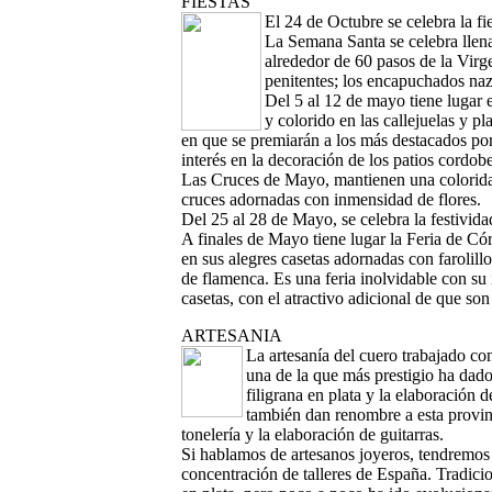
FIESTAS
El 24 de Octubre se celebra la f
La Semana Santa se celebra llena
alrededor de 60 pasos de la Virg
penitentes; los encapuchados na
Del 5 al 12 de mayo tiene lugar e
y colorido en las callejuelas y p
en que se premiarán a los más destacados por 
interés en la decoración de los patios cordob
Las Cruces de Mayo, mantienen una colorida t
cruces adornadas con inmensidad de flores.
Del 25 al 28 de Mayo, se celebra la festivid
A finales de Mayo tiene lugar la Feria de Cór
en sus alegres casetas adornadas con farolillo
de flamenca. Es una feria inolvidable con su
casetas, con el atractivo adicional de que son
ARTESANIA
La artesanía del cuero trabajado co
una de la que más prestigio ha dad
filigrana en plata y la elaboración 
también dan renombre a esta provinci
tonelería y la elaboración de guitarras.
Si hablamos de artesanos joyeros, tendremos 
concentración de talleres de España. Tradicio