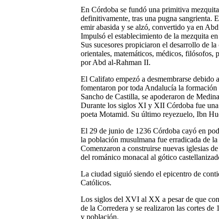
En Córdoba se fundó una primitiva mezquita 
definitivamente, tras una pugna sangrienta. 
emir abasida y se alzó, convertido ya en Ab
Impulsó el establecimiento de la mezquita en
Sus sucesores propiciaron el desarrollo de la
orientales, matemáticos, médicos, filósofos, 
por Abd al-Rahman II.
El Califato empezó a desmembrarse debido a l
fomentaron por toda Andalucía la formación d
Sancho de Castilla, se apoderaron de Medina
Durante los siglos XI y XII Córdoba fue una 
poeta Motamid. Su último reyezuelo, Ibn Hud
El 29 de junio de 1236 Córdoba cayó en poder
la población musulmana fue erradicada de la
Comenzaron a construirse nuevas iglesias de 
del románico monacal al gótico castellanizad
La ciudad siguió siendo el epicentro de cont
Católicos.
Los siglos del XVI al XX a pesar de que con 
de la Corredera y se realizaron las cortes d
y población.