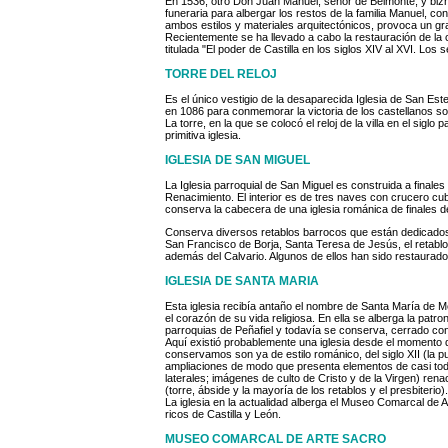
En 1536, otro Don Juan Manuel, señor de Belmonte, y biznie
funeraria para albergar los restos de la familia Manuel, co
ambos estilos y materiales arquitectónicos, provoca un gran
Recientemente se ha llevado a cabo la restauración de la ca
titulada "El poder de Castilla en los siglos XIV al XVI. Los 
TORRE DEL RELOJ
Es el único vestigio de la desaparecida Iglesia de San Es
en 1086 para conmemorar la victoria de los castellanos sobr
La torre, en la que se colocó el reloj de la villa en el sig
primitiva iglesia.
IGLESIA DE SAN MIGUEL
La Iglesia parroquial de San Miguel es construida a finales d
Renacimiento. El interior es de tres naves con crucero cu
conserva la cabecera de una iglesia románica de finales del
Conserva diversos retablos barrocos que están dedicados
San Francisco de Borja, Santa Teresa de Jesús, el retabl
además del Calvario. Algunos de ellos han sido restaurad
IGLESIA DE SANTA MARIA
Esta iglesia recibía antaño el nombre de Santa María de Me
el corazón de su vida religiosa. En ella se alberga la patro
parroquias de Peñafiel y todavía se conserva, cerrado con u
Aquí existió probablemente una iglesia desde el momento d
conservamos son ya de estilo románico, del siglo XII (la p
ampliaciones de modo que presenta elementos de casi todos 
laterales; imágenes de culto de Cristo y de la Virgen) rena
(torre, ábside y la mayoría de los retablos y el presbiterio).
La iglesia en la actualidad alberga el Museo Comarcal de A
ricos de Castilla y León.
MUSEO COMARCAL DE ARTE SACRO