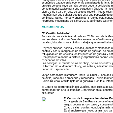
económico basado en la economía ganadera de la lana. Est
un siglo se construyeran más de una decena de iglesias mu
como material básico para sus portadas y ábsides, la m
piedra caliza para el resto de la construcción. Todas ellas
Además hay que señalar que fue esta una población donde
península: judíos, moros y cristianos. Fruto de esta conviv
necrópolis musulmana de Santa Clara, auténticos testimoni
MONUMENTOS
"El Castillo habitado"
Se trata de una visita teatralizada en "El Torreón de la Me
sorprenderán todos los fines de semana del año distinto
batallas, historias o los sufridos trabajos que se realizab
Reyes y obispos, nobles y criadas, dueñas y mancebos nos
castillo y nos sumergen en un mundo de guerras, de amore
refugiaban en las cocinas, en los puestos de guardia y en
Una propuesta donde la historia y el patrimonio cobran vid
escenarios distintos.
Las bodegas: el mundo de los de abajo, de los sirvientes: p
El Torreón de la Memoria: el Rey, los nobles, la historia 
rincón de Espronceda.
Varios personajes históricos: Pedro I el Cruel, Juana de 
de Ávila, José de Espronceda y recreados: Toribio (sirvie
Felicia (dueña), Ataulfo (jefe de la guardia), Cotufo el Pit
El Centro de Interpretación del Mudéjar, en la iglesia de S
comprender un arte, el mudéjar,... participar en su constru
existentes
El Centro de Interpretación de los En
En la iglesia de San Francisco se ofrec
juegos populares con toros y comprender
Cuatro salas, con las tecnologías más m
Es el encierro que nosotros mismos vam