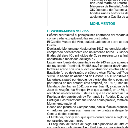
don José María de Latorre 
Marquesa de Peñafiel. Amb
XIX Duquesa de Plasencia, 
hondas raíces históricas d
abolengo en la Castilla de
MONUMENTOS
El castillo-Museo del Vino
Peñafiel representó el principal hito castrense del rosario d
conservada, exceptuando las reconstruidas.
El Castillo-Museo del Vino, está situado en un cerro estrat
Duero.
Declarado Monumento Nacional en 1917, es considerado com
comparado poéticamente con un inmenso barco. Su aspecto
finales del siglo IX o principios del X, se reestructura a f
construido a mediados del siglo XV.
La primera fuente documentada es de 943 en que aparece 
del rey leonés Ramiro II. En 983 cayó en poder de Almanz
fortaleza árabe con una nueva construcción en otro sitio m
Batallador", rey de Aragón, el célebre Alvar Fáñez del "P
sufrió un asedio de Alfonso VI de Castilla. En 1112 estuvo
La fortaleza pasó por épocas de cierto abandono pues, e
por tenerla en mal estado; éste empezó, en 1307, unas mu
Mandado derribar en 1341 por el rey Juan II, a causa de la 
Juan de Aragón, fue Enrique IV el que autorizó, en 1456, 
reedificación del castillo. Este es el que se conserva actu
Fue lugar de reunión del rey Fernando I y Rodrigo Díaz de
Portugal. Posteriormente fue usado como palacio, también s
Monumento nacional.
Hecho con piedra de Campaspero, con la técnica arquitec
y marlones, pero en sus muros no hay grietas ni desperfe
Consta de dos recintos:
· El exterior, recio y liso, que quizá corresponda al siglo
construidos en sus muros.
· El segundo, de finales del siglo XIII o principios del XIV
coronada por ocho torrecillas cilíndricas y cuya entrada d