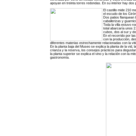
apoyan en treinta torres redondas. En su interior hay dos 
El castillo mide 210 
el escudo de los Girón
Dos patios flanquean l
caballerizas y guarnic
Toda la villa estuvo r
total abarcaría unos 
cubos, dos al sur y do
En el recorrido por la
con la producción, de
diferentes materias estrechamente relacionadas con la vitic
En la planta baja del Museo se explica la planta de la vid, la 
crianza y la reserva, los consejos prácticos para degustar 
la planta superior se explica el vino y la relación con la mito
gastronomía.