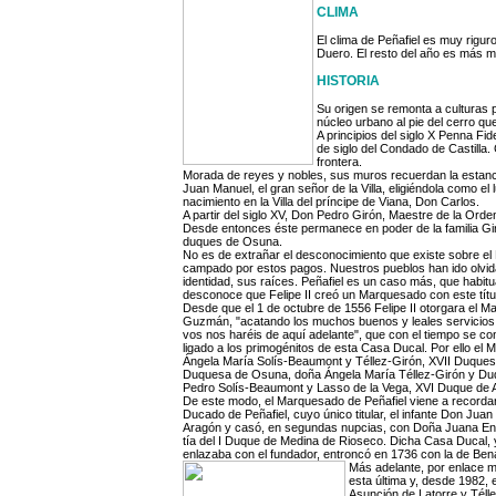
CLIMA
El clima de Peñafiel es muy rigur
Duero. El resto del año es más 
HISTORIA
Su origen se remonta a culturas 
núcleo urbano al pie del cerro que
A principios del siglo X Penna Fi
de siglo del Condado de Castilla.
frontera.
Morada de reyes y nobles, sus muros recuerdan la estanci
Juan Manuel, el gran señor de la Villa, eligiéndola como el
nacimiento en la Villa del príncipe de Viana, Don Carlos.
A partir del siglo XV, Don Pedro Girón, Maestre de la Ord
Desde entonces éste permanece en poder de la familia Giró
duques de Osuna.
No es de extrañar el desconocimiento que existe sobre el
campado por estos pagos. Nuestros pueblos han ido olvid
identidad, sus raíces. Peñafiel es un caso más, que habituad
desconoce que Felipe II creó un Marquesado con este títu
Desde que el 1 de octubre de 1556 Felipe II otorgara el 
Guzmán, "acatando los muchos buenos y leales servicios
vos nos haréis de aquí adelante", que con el tiempo se co
ligado a los primogénitos de esta Casa Ducal. Por ello el
Ángela María Solís-Beaumont y Téllez-Girón, XVII Duques
Duquesa de Osuna, doña Ángela María Téllez-Girón y Du
Pedro Solís-Beaumont y Lasso de la Vega, XVI Duque de 
De este modo, el Marquesado de Peñafiel viene a recordar l
Ducado de Peñafiel, cuyo único titular, el infante Don Jua
Aragón y casó, en segundas nupcias, con Doña Juana Enrí
tía del I Duque de Medina de Rioseco. Dicha Casa Ducal, 
enlazaba con el fundador, entroncó en 1736 con la de Ben
Más adelante, por enlace m
esta última y, desde 1982,
Asunción de Latorre y Tél