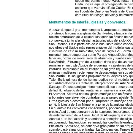
según recreamos riesgo, valor, fiesta... 
Cada uno es aquí el protagonista: la hist
encierro que va más allá de Cuéllar. Es u
en Tudela de Duero, en Medina del Camp
este ritual de riesgo, de vida y de muerte
Monumentos de interés. Iglesias y conventos.
A pesar de que el gran momento de la arquitectura medieval f
construido la románica iglesia de San Pedro, situada en la 
recinto amurallado de la ciudad, sirviendo su ábside de ba
conservaba junto a la iglesia hasta principios del siglo XX.
San Esteban. En la parte alta de la villa, sirve cómo espol
nos ofrece el ábside más representativo del mudéjar caste
el interior, de este mismo estilo, pero del siglo XVI. Forma
recientemente recuperada como Parque Arqueológico Med
tenerías, pozos de nieve, silos de alimentos y tumbas ant
San Andrés. Extramuros de la ciudad, tiene una de las pla
rematan en un triple Ábside de arquerías y casetones de la
laterales. Interesante en su interior es su gran riqueza es
pinturas mudéjares recientemente descubiertas en sus áb
San Martín. De las iglesias propiamente mudéjares hay qu
Taller. Es la primera donde hemos podido ver el mudéjar en
actualidad alberga el Centro de Interpretación del Arte Mud
Santiago. De este antiguo monumento sólo se conserva su 
de ladrillo, el juego de las ventanas en saetera o la excele
El Salvador. Se trata de una iglesia mudéjar con un ábsid
arbotantes que sirven de contrafuertes al propio ábside. Ta
Otras iglesias a destacar por su arquitectura mudéjar son la
tomé, la iglesia de San Miguel o la torre de la antigua igl
En cuanto a los conventos conservados, podemos hablar
propio. Aquí se encuentran tres fundaciones importantes: 
de enterramiento de la Casa Ducal de Alburquerque y part
Aunque su ruina, expolio y abandono a principios del siglo 
recuperando, habiéndose restaurado las capillas laterales
Encierros. Santa Ana, se conserva gran parte de su arquit
cuando pasó a manos privadas. La Concepción, Templo Barro