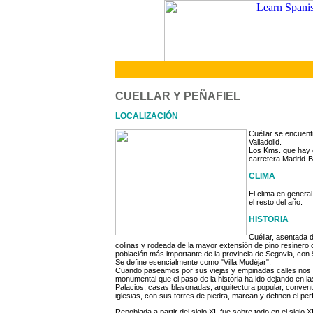
CUELLAR Y PEÑAFIEL
LOCALIZACIÓN
Cuéllar se encuent
Valladolid.
Los Kms. que hay 
carretera Madrid-B
CLIMA
El clima en genera
el resto del año.
HISTORIA
Cuéllar, asentada d
colinas y rodeada de la mayor extensión de pino resinero 
población más importante de la provincia de Segovia, con 
Se define esencialmente como "Villa Mudéjar".
Cuando paseamos por sus viejas y empinadas calles nos 
monumental que el paso de la historia ha ido dejando en las c
Palacios, casas blasonadas, arquitectura popular, conventos
iglesias, con sus torres de piedra, marcan y definen el perfi
Repoblada a partir del siglo XI, fue sobre todo en el siglo 