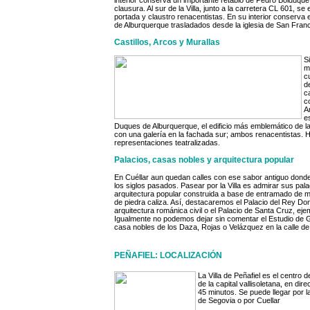
interior conserva un importante retablo de Pedro Bolduq
clausura. Al sur de la Villa, junto a la carretera CL 601, 
portada y claustro renacentistas. En su interior conserva 
de Alburquerque trasladados desde la iglesia de San Fran
Castillos, Arcos y Murallas
S
m
c
d
c
c
A
e
Duques de Alburquerque, el edificio más emblemático de la
con una galería en la fachada sur; ambos renacentistas. Hoy
representaciones teatralizadas.
Palacios, casas nobles y arquitectura popular
En Cuéllar aun quedan calles con ese sabor antiguo don
los siglos pasados. Pasear por la Villa es admirar sus pa
arquitectura popular construida a base de entramado de 
de piedra caliza. Así, destacaremos el Palacio del Rey Do
arquitectura románica civil o el Palacio de Santa Cruz, eje
Igualmente no podemos dejar sin comentar el Estudio de G
casa nobles de los Daza, Rojas o Velázquez en la calle d
PEÑAFIEL: LOCALIZACIÓN
La Villa de Peñafiel es el centro
de la capital vallisoletana, en d
45 minutos. Se puede llegar por l
de Segovia o por Cuellar