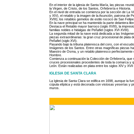
En el interior de la iglesia de Santa María, las piezas r
la Virgen, de Cristo, de los Santos, Orfebrería e Historia.
En el nivel de entrada se comienza por la sección de La Vir
y XIV), el retablo y la imagen de la Asunción, patrona de 
XVIII); los retablos gemelos de estilo rococó de San Felipe 
En la nave principal se ha mantenido la parte delantera libr
Destaca el Retablo mayor barroco (siglo XVIII), la impresi
familias nobles e hidalgas de Peñafiel (siglos XVI-XVIII).
La segunda mitad de la nave está dedicada a las Imágenes 
piezas extraordinarias: la gran cruz procesional de plata 
Peñafiel (siglo XVI).
Pasando bajo la tribuna plateresca del coro, con el escudo
Imágenes de los Santos. Entre otras magníficas piezas hay 
Maestro de Osma, y un retablo plateresco perfectamente 
Hombre.
Comienza a continuación la Colección de Orfebrería, que sig
cruces procesionales procedentes de toda la comarca y qu
León. Están realizadas en plata entre los siglos XIV y XVII
IGLESIA DE SANTA CLARA
La Iglesia de Santa Clara se edifica en 1698, aunque la f
cúpula elíptica y está decorada con vistosas yeserías y pi
muros.