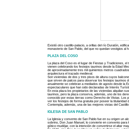
Existió otro castillo-palacio, a orillas del río Duratón, ed
monasterio de San Pablo, del que no quedan vestigios al 
PLAZA DEL COSO
La plaza del Coso es el lugar de Fiestas y Tradiciones, el 
vienen celebrando los festejos taurinos desde la Edad Med
de aproximadamente tres mil quinientos metros cuadrado
arquitectura el trazado medieval.
Son viviendas de dos y tres pisos de altura cuyos balcon
que sirven de palcos para observar los festejos taurinos
anualmente se celebran a mediados de agosto desde la Ed
espectaculares que han sido declaradas de Interés Turíst
En esta plaza los propietarios de las viviendas alquilan su
taurinos, pero la plaza conserva, además, uno de los der
conocido por estas tierras como Derecho de Vistas. Los p
ver los festejos de forma gratuita por poseer la titularidad
Contempla, además, una de las mejores vistas del Castillo
IGLESIA DE SAN PABLO
La Iglesia y convento de San Pablo fue en su origen un alc
sobrino, Don Juan Manuel, lo convierte en convento para los 
gótico-mudéjar, con la intención de convertirse el altar ma