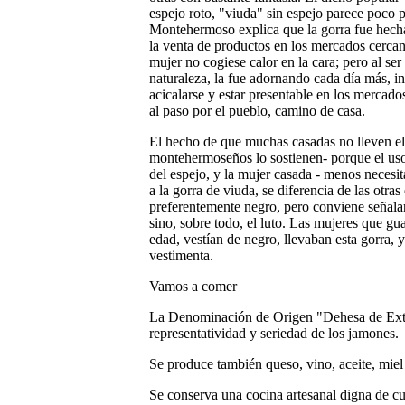
espejo roto, "viuda" sin espejo parece poco p
Montehermoso explica que la gorra fue hecha
la venta de productos en los mercados cercan
mujer no cogiese calor en la cara; pero al s
naturaleza, la fue adornando cada día más, i
acicalarse y estar presentable en los mercados
al paso por el pueblo, camino de casa.
El hecho de que muchas casadas no lleven el 
montehermoseños lo sostienen- porque el uso 
del espejo, y la mujer casada - menos necesit
a la gorra de viuda, se diferencia de las otras
preferentemente negro, pero conviene señalar
sino, sobre todo, el luto. Las mujeres que g
edad, vestían de negro, llevaban esta gorra, 
vestimenta
.
Vamos a comer
La Denominación de Origen "Dehesa de Extre
representatividad y seriedad de los jamones.
Se produce también queso, vino, aceite, miel
Se conserva una cocina artesanal digna de cul