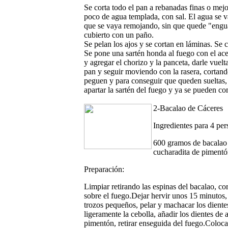
Se corta todo el pan a rebanadas finas o mejo
poco de agua templada, con sal. El agua se 
que se vaya remojando, sin que quede "engua
cubierto con un paño.
Se pelan los ajos y se cortan en láminas. Se c
Se pone una sartén honda al fuego con el acei
y agregar el chorizo y la panceta, darle vuelt
pan y seguir moviendo con la rasera, cortan
peguen y para conseguir que queden sueltas, 
apartar la sartén del fuego y ya se pueden co
2-Bacalao de Cáceres
Ingredientes para 4 per
600 gramos de bacalao d
cucharadita de pimentón
Preparación:
Limpiar retirando las espinas del bacalao, co
sobre el fuego.Dejar hervir unos 15 minutos, e
trozos pequeños, pelar y machacar los dientes
ligeramente la cebolla, añadir los dientes de
pimentón, retirar enseguida del fuego.Colocar