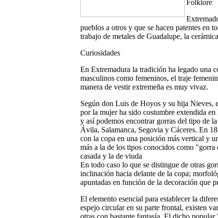
Folklore
Extremadu
pueblos a otros y que se hacen patentes en to
trabajo de metales de Guadalupe, la cerámica
Curiosidades
En Extremadura la tradición ha legado una con
masculinos como femeninos, el traje femeni
manera de vestir extremeña es muy vivaz.
Según don Luis de Hoyos y su hija Nieves, el
por la mujer ha sido costumbre extendida en
y así podemos encontrar gorras del tipo de 
Ávila, Salamanca, Segovia y Cáceres. En 188
con la copa en una posición más vertical y u
más a la de los tipos conocidos como "gorra de
casada y la de viuda
En todo caso lo que se distingue de otras gorr
inclinación hacia delante de la copa; morfoló
apuntadas en función de la decoración que pr
El elemento esencial para establecer la difer
espejo circular en su parte frontal, existen va
otras con bastante fantasía. El dicho popular