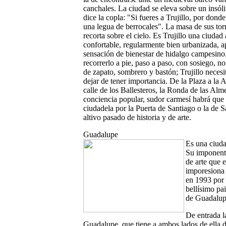
canchales. La ciudad se eleva sobre un insól
dice la copla: "Si fueres a Trujillo, por donde
una legua de berrocales". La masa de sus torr
recorta sobre el cielo. Es Trujillo una ciudad a
confortable, regularmente bien urbanizada, a
sensación de bienestar de hidalgo campesino.
recorrerlo a pie, paso a paso, con sosiego, no
de zapato, sombrero y bastón; Trujillo neces
dejar de tener importancia. De la Plaza a la
calle de los Ballesteros, la Ronda de las Alm
conciencia popular, sudor carmesí habrá que 
ciudadela por la Puerta de Santiago o la de 
altivo pasado de historia y de arte.
Guadalupe
Es una ciuda
Su imponente
de arte que e
imporesiona 
en 1993 por 
bellísimo pa
de Guadalupe
De entrada l
Guadalupe, que tiene a ambos lados de ella do