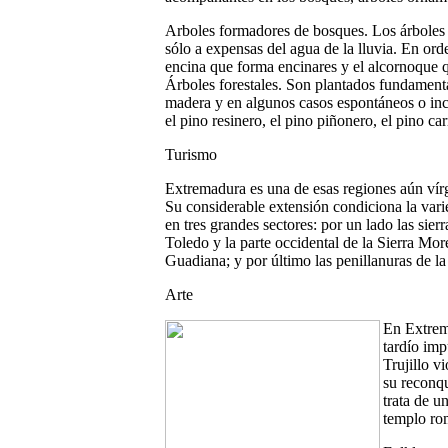
Arboles formadores de bosques. Los árboles
sólo a expensas del agua de la lluvia. En ord
encina que forma encinares y el alcornoque 
Árboles forestales. Son plantados fundament
madera y en algunos casos espontáneos o inc
el pino resinero, el pino piñonero, el pino ca
Turismo
Extremadura es una de esas regiones aún vírg
Su considerable extensión condiciona la varie
en tres grandes sectores: por un lado las sie
Toledo y la parte occidental de la Sierra More
Guadiana; y por último las penillanuras de l
Arte
En Extrem
tardío imp
Trujillo v
su reconqu
trata de u
templo ro