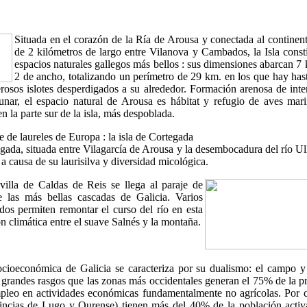
Situada en el corazón de la Ría de Arousa y conectada al continen
de 2 kilómetros de largo entre Vilanova y Cambados, la Isla const
espacios naturales gallegos más bellos : sus dimensiones abarcan 7 
2 de ancho, totalizando un perímetro de 29 km. en los que hay hast
rosos islotes desperdigados a su alrededor. Formación arenosa de inte
nar, el espacio natural de Arousa es hábitat y refugio de aves mari
n la parte sur de la isla, más despoblada.
 de laureles de Europa :
la isla de Cortegada
gada, situada entre Vilagarcía de Arousa y la desembocadura del río Ul
 a causa de su laurisilva y diversidad micológica.
 villa de Caldas de Reis se llega al
paraje de
e las más bellas cascadas de Galicia. Varios
dos permiten remontar el curso del río en esta
ón climática entre el suave Salnés y la montaña.
ocioeconómica de Galicia se caracteriza por su dualismo: el campo y 
 grandes rasgos que las zonas más occidentales generan el 75% de la 
leo en actividades económicas fundamentalmente no agrícolas. Por c
vincias de Lugo y Ourense) tienen más del 40% de la población acti