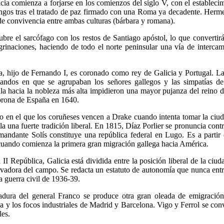
icia comienza a forjarse en los comienzos del siglo V, con el estableci
ngos tras el tratado de paz firmado con una Roma ya decadente. Herme
 de convivencia entre ambas culturas (bárbara y romana).
bre el sarcófago con los restos de Santiago apóstol, lo que converti
grinaciones, haciendo de todo el norte peninsular una vía de interca
, hijo de Fernando I, es coronado como rey de Galicia y Portugal. La
 bandos en que se agrupaban los señores gallegos y las simpatías de
la hacia la nobleza más alta impidieron una mayor pujanza del reino d
orona de España en 1640.
 en el que los coruñeses vencen a Drake cuando intenta tomar la ciuda
a una fuerte tradición liberal. En 1815, Díaz Porlier se pronuncia con
andante Solís constituye una república federal en Lugo. Es a partir
uando comienza la primera gran migración gallega hacia América.
II República, Galicia está dividida entre la posición liberal de la ciud
rvadora del campo. Se redacta un estatuto de autonomía que nunca entr
a guerra civil de 1936-39.
tadura del general Franco se produce otra gran oleada de emigración
 y los focos industriales de Madrid y Barcelona. Vigo y Ferrol se con
les.