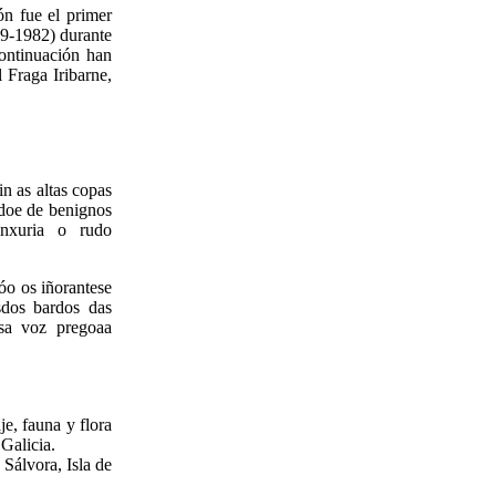
ón fue el primer
79-1982) durante
continuación han
 Fraga Iribarne,
n as altas copas
doe de benignos
inxuria o rudo
óo os iñorantese
sdos bardos das
osa voz pregoaa
e, fauna y flora
 Galicia.
e Sálvora, Isla de