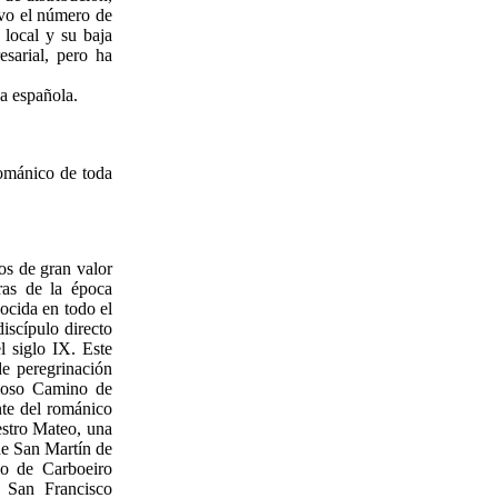
ivo el número de
 local y su baja
esarial, pero ha
ia española.
románico de toda
os de gran valor
bras de la época
nocida en todo el
iscípulo directo
l siglo IX. Este
e peregrinación
amoso Camino de
nte del románico
aestro Mateo, una
de San Martín de
io de Carboeiro
e San Francisco