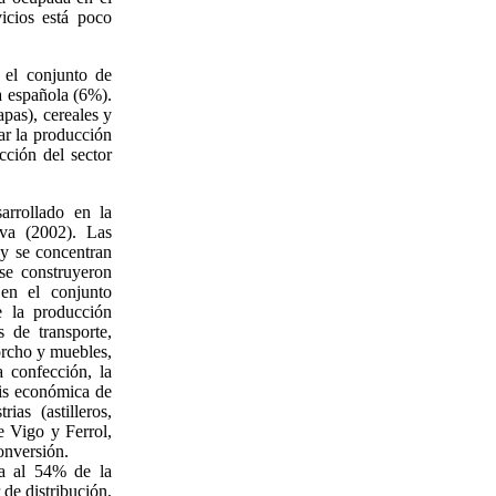
vicios está poco
 el conjunto de
a española (6%).
apas), cereales y
ar la producción
ción del sector
arrollado en la
va (2002). Las
 y se concentran
e construyeron
 en el conjunto
e la producción
s de transporte,
corcho y muebles,
a confección, la
sis económica de
ias (astilleros,
e Vigo y Ferrol,
onversión.
upa al 54% de la
 de distribución,