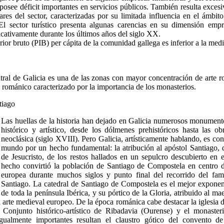
 posee déficit importantes en servicios públicos. También resulta exces
ares del sector, caracterizadas por su limitada influencia en el ámbito
El sector turístico presenta algunas carencias en su dimensión empr
icativamente durante los últimos años del siglo XX.
rior bruto (PIB) per cápita de la comunidad gallega es inferior a la med
ral de Galicia es una de las zonas con mayor concentración de arte 
 románico caracterizado por la importancia de los monasterios.
tiago
Las huellas de la historia han dejado en Galicia numerosos monument
histórico y artístico, desde los dólmenes prehistóricos hasta las o
neoclásica (siglo XVIII). Pero Galicia, artísticamente hablando, es co
mundo por un hecho fundamental: la atribución al apóstol Santiago, d
de Jesucristo, de los restos hallados en un sepulcro descubierto en e
hecho convirtió la población de Santiago de Compostela en centro d
europea durante muchos siglos y punto final del recorrido del f
Santiago. La catedral de Santiago de Compostela es el mejor expone
de toda la península Ibérica, y su pórtico de la Gloria, atribuido al m
 arte medieval europeo. De la época románica cabe destacar la iglesia 
Conjunto histórico-artístico de Ribadavia (Ourense) y el monaster
Igualmente importantes resultan el claustro gótico del convento d