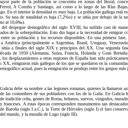
mayor parte de la población se concentra en zonas del litoral, conc
Ferrol, A Coruña y Santiago, así como a lo largo de las Rías Bajas
o. En el interior la densidad es muy baja. La población gallega está e
to. Su tasa de natalidad es baja (7,2%o) y se sitúa por debajo de la ta
rno al 10,6‰).
ir del despegue demográfico del siglo XVIII, ha sufrido casi de mane
ados de la sobrepoblación. Esto dio lugar a la necesidad de emigrar c
o entre su población y los recursos disponibles. En una primera fase, 
 a América (principalmente a Argentina, Brasil, Uruguay, Venezuel
 sitúa a finales del siglo XIX y principios del XX. Una segunda fase
década de 1950 (Alemania, Suiza, Francia, Holanda y Gran Bretaña).
 los desplazamientos a otras regiones de España han sido prácticamen
glo XX, emigraron más gallegos de los que se quedaron en la comunidad;
emográfico actual, pues la emigración se produjo entre los grupos más 
Galicia debe su nombre a las legiones romanas, quienes la llamaron así
de las costumbres de sus pobladores con los de la Galia. En Galicia h
de tradición celta, gentes de Roma, britanos, suevos, visigodos, musul
y franceses. A estas épocas corresponden monumentos tan destacados
de Baroña (siglo I a.C.), la Torre de Hércules (siglo I) el faro conse
del mundo, y la muralla de Lugo (siglo III).