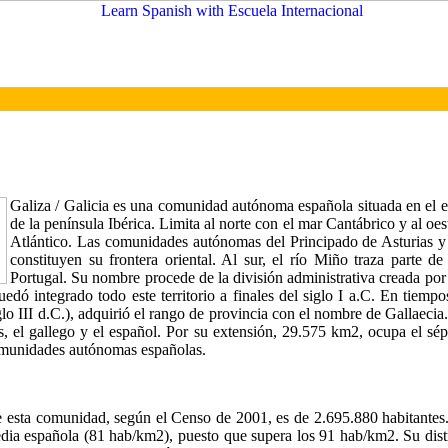
Galiza / Galicia es una comunidad autónoma española situada en el 
de la península Ibérica. Limita al norte con el mar Cantábrico y al oe
Atlántico. Las comunidades autónomas del Principado de Asturias y
constituyen su frontera oriental. Al sur, el río Miño traza parte de
Portugal. Su nombre procede de la división administrativa creada por
edó integrado todo este territorio a finales del siglo I a.C. En tiemp
lo III d.C.), adquirió el rango de provincia con el nombre de Gallaecia
es, el gallego y el español. Por su extensión, 29.575 km2, ocupa el sép
comunidades autónomas españolas.
 esta comunidad, según el Censo de 2001, es de 2.695.880 habitantes
edia española (81 hab/km2), puesto que supera los 91 hab/km2. Su dis