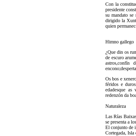
Con la constitu
presidente cons
su mandato se r
dirigido la Xun
quien permanece
Himno gallego
¿Que din os rum
de escuro arum
astros,confín
encono;desperta
Os bos e xenero
féridos e duro
edadesque as v
redenzón da bo
Naturaleza
Las Rías Baixas
se presenta a los
El conjunto de is
Cortegada, Isla 