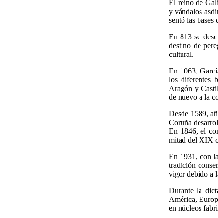
El reino de Gal
y vándalos asdi
sentó las bases
En 813 se descu
destino de pere
cultural.
En 1063, García
los diferentes
Aragón y Castil
de nuevo a la c
Desde 1589, año
Coruña desarroll
En 1846, el com
mitad del XIX c
En 1931, con la 
tradición conse
vigor debido a l
Durante la dic
América, Europa
en núcleos fabri