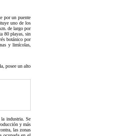
te por un puente
ituye uno de los
km. de largo por
a 80 playas, sin
rés botánico por
nas y limícolas,
la, posee un alto
la industria. Se
producción y más
ontra, las zonas
va ocupada en el