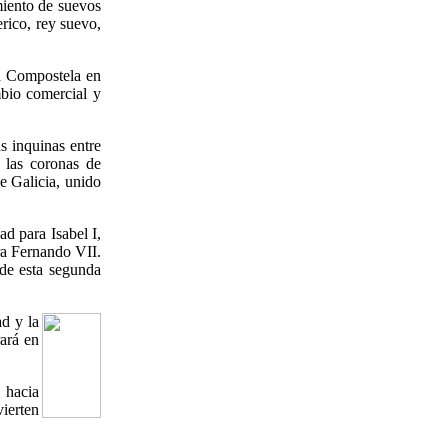
miento de suevos
rico, rey suevo,
rá Compostela en
mbio comercial y
s inquinas entre
 las coronas de
e Galicia, unido
d para Isabel I,
tra Fernando VII.
 de esta segunda
ad y la
ará en
 hacia
vierten