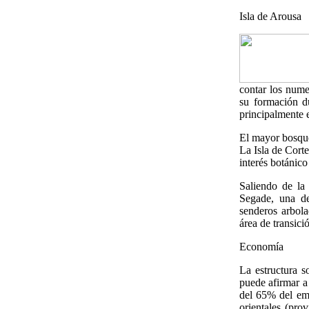
Isla de Arousa
contar los nume
su formación du
principalmente e
El mayor bosque
La Isla de Corte
interés botánico
Saliendo de la
Segade
, una d
senderos arbola
área de transici
Economía
La estructura s
puede afirmar a
del 65% del emp
orientales (pro