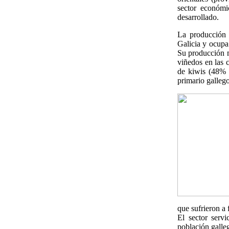
sector económic
desarrollado.
La producción 
Galicia y ocupa
Su producción má
viñedos en las 
de kiwis (48% 
primario gallego
que sufrieron a
El sector servi
población galleg