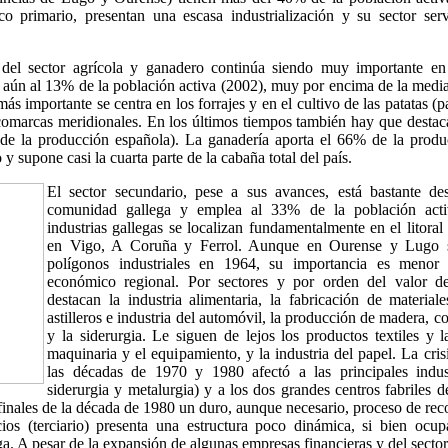
o primario, presentan una escasa industrialización y su sector ser
del sector agrícola y ganadero continúa siendo muy importante en
 aún al 13% de la población activa (2002), muy por encima de la medi
s importante se centra en los forrajes y en el cultivo de las patatas (p
comarcas meridionales. En los últimos tiempos también hay que destac
de la producción española). La ganadería aporta el 66% de la produc
 y supone casi la cuarta parte de la cabaña total del país.
El sector secundario, pese a sus avances, está bastante des
comunidad gallega y emplea al 33% de la población acti
industrias gallegas se localizan fundamentalmente en el litoral
en Vigo, A Coruña y Ferrol. Aunque en Ourense y Lugo s
polígonos industriales en 1964, su importancia es menor
económico regional. Por sectores y por orden del valor d
destacan la industria alimentaria, la fabricación de materiale
astilleros e industria del automóvil, la producción de madera, 
y la siderurgia. Le siguen de lejos los productos textiles y l
maquinaria y el equipamiento, y la industria del papel. La cri
las décadas de 1970 y 1980 afectó a las principales industr
siderurgia y metalurgia) y a los dos grandes centros fabriles d
 finales de la década de 1980 un duro, aunque necesario, proceso de rec
cios (terciario) presenta una estructura poco dinámica, si bien oc
a. A pesar de la expansión de algunas empresas financieras y del sector