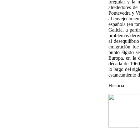
irregular y la 
alrededores de 
Pontevedra y Vig
al envejecimien
española (en to
Galicia, a part
problemas deriv
al desequilibri
emigración fue
punto álgido se
Europa, en la 
década de 1960,
lo largo del si
estancamiento d
Historia