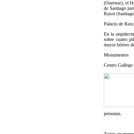
(Ourense), el Ho
de Santiago jun
Raxoi (Santiago
Palacio de Raxo
En la arquitect
sobre cuatro pi
mayor hórreo de
Monumentos
Centro Gallego
personas.
Torres en memo