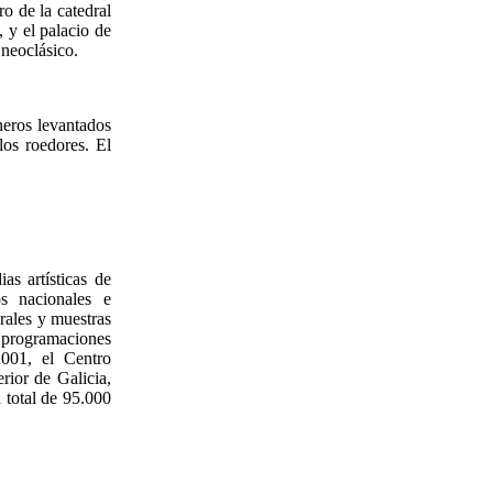
ro de la catedral
 y el palacio de
 neoclásico.
neros levantados
los roedores. El
s artísticas de
os nacionales e
orales y muestras
 programaciones
2001, el Centro
rior de Galicia,
 total de 95.000