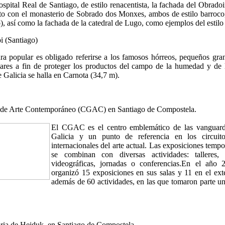
spital Real de Santiago, de estilo renacentista, la fachada del Obradoi
to con el monasterio de Sobrado dos Monxes, ambos de estilo barroco,
), así como la fachada de la catedral de Lugo, como ejemplos del estilo
i (Santiago)
ura popular es obligado referirse a los famosos hórreos, pequeños gra
lares a fin de proteger los productos del campo de la humedad y de 
 Galicia se halla en Carnota (34,7 m).
 de Arte Contemporáneo (CGAC) en Santiago de Compostela.
El CGAC es el centro emblemático de las vanguardia
Galicia y un punto de referencia en los circuit
internacionales del arte actual. Las exposiciones temp
se combinan con diversas actividades: talleres,
videográficas, jornadas o conferencias.En el año 
organizó 15 exposiciones en sus salas y 11 en el exte
además de 60 actividades, en las que tomaron parte un
ria de Hejduk, en Santiago de Compostela