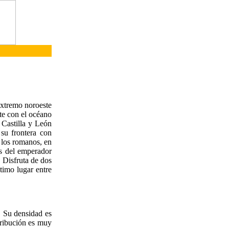
extremo noroeste
ste con el océano
 Castilla y León
 su frontera con
 los romanos, en
os del emperador
. Disfruta de dos
timo lugar entre
. Su densidad es
tribución es muy