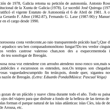
ción de 1978, Galicia retoma su petición de autonomía. Antonio Ros
titucional de la Xunta de Galicia (1978). Le sucedió José Quiroga (19
atificó el vigente Estatuto de Autonomía el 6 de Abril de 1981. A 
ta Gerardo F. Albor (1982-87), Fernando G. Laxe (1987-90) y Manuel
 en el cargo desde 1990.
orososna costa verdecente,ao raio transparentedo prácido luar?¿Que di
e arpadoco seu ben compasadomonótono fungar?Do teu verdor cingui
 dos verdes castrose valeroso chan,non des a esquecementoda 
 do teu sonofogar de Breogán.
sosa nosa voz entendene con arroubo atendeno noso ronco son,mais s
s,imbéciles e escurosnon os entenden, non.Os tempos son chegado
osas vaguedadescumprido fin terán;pois, donde quer, xigantea n
a nazón de Breogán.
(Letra: Eduardo PondalMúsica: Pascual Veiga)
 gozan de un plácido y suave clima durante todo el año. Todo su paisaj
 ojos del viajero para que disfrute a fondo de la belleza de las tierras de
las forman el parque natural de las islas atlánticas: islas Cíes, isla de d
de Arousa, etc.