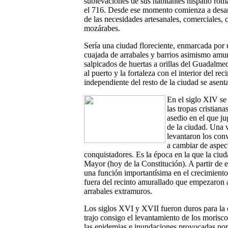
sublevaciones de sus habitantes hispano rom
el 716. Desde ese momento comienza a desarr
de las necesidades artesanales, comerciales, 
mozárabes.
Sería una ciudad floreciente, enmarcada por 
cuajada de arrabales y barrios asimismo amur
salpicados de huertas a orillas del Guadalm
al puerto y la fortaleza con el interior del r
independiente del resto de la ciudad se asent
En el siglo XIV se 
las tropas cristian
asedio en el que j
de la ciudad. Una 
levantaron los con
a cambiar de aspec
conquistadores. Es la época en la que la ciu
Mayor (hoy de la Constitución). A partir de
una función importantísima en el crecimient
fuera del recinto amurallado que empezaron a
arrabales extramuros.
Los siglos XVI y XVII fueron duros para la 
trajo consigo el levantamiento de los morisco
las epidemias e inundaciones provocadas por