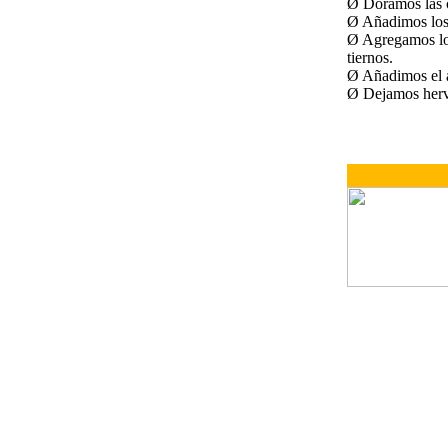
Ø Doramos las c
Ø Añadimos los 
Ø Agregamos los
tiernos.
Ø Añadimos el ar
Ø Dejamos hervi