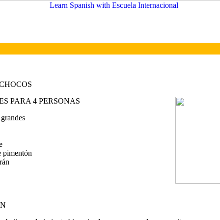
 CHOCOS
ES PARA 4 PERSONAS
 grandes
e
e pimentón
frán
ÓN