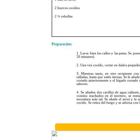
· 2 huevos cocidos
· 2 ½ cebollas
Preparación:
1. Lavar bien los callos y las patas. Se pon
20 minutos).
2. Una vez cocido, cortar en dados pequeño
3. Mientras tanto, en otro recipiente con 
ralladas, hasta que estén tiernas. Se le aña
cortado anteriormente y el hígado cortado 
sabores.
4. Se añaden dos cacillos de agua caliente,
comino machados en el mortero, se remuev
necesitara más sal. Se añade el arroz y la 
cocido. Se retira del fuego y se adorna con