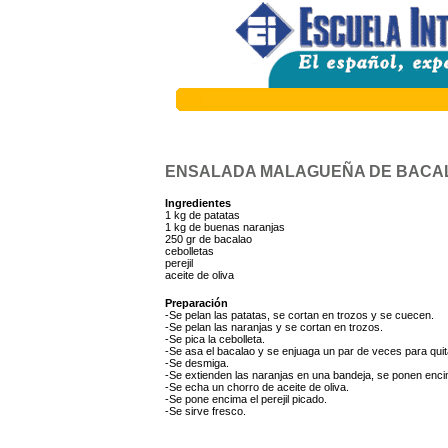
ENSALADA MALAGUEÑA DE BACA
Ingredientes
1 kg de patatas
1 kg de buenas naranjas
250 gr de bacalao
cebolletas
perejil
aceite de oliva
Preparación
-Se pelan las patatas, se cortan en trozos y se cuecen.
-Se pelan las naranjas y se cortan en trozos.
-Se pica la cebolleta.
-Se asa el bacalao y se enjuaga un par de veces para quita
-Se desmiga.
-Se extienden las naranjas en una bandeja, se ponen encima
-Se echa un chorro de aceite de oliva.
-Se pone encima el perejil picado.
-Se sirve fresco.