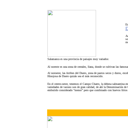
En
D
Ad
so
mé
Salamanca es una provincia de paisajes muy variados:
Al noreste es una zona de cereales, llana, donde se cultivan las famo
Al noroeste, las Arribes del Duero, zona de pastos secos y duros, excel
Hinojosa de Duero quizás sea el más reconocido.
En el centro-oeste, tenemos el Campo Charro, la dehesa salmantina en 
variedades de vacuno son de gran calidad, de ahí la Denominación de
embutido considerado “menor” pero que combinado con huevos fritos 