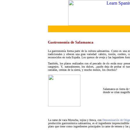
Gastronomía de Salamanca
La gastronomía forma parte de la cultura salmantina. Como es una zona
tradicionales y ofrecen una gran variedad: cabrito, tostón, cordero, 
reconocidos en toda España. Los quesos de oveja y las legumbres form
También, los platos realizados con el pescado de río están muy present
cangrejos. Y, naturalmente, los dulces, ¿quién deja de probar el tur
castañas,
cerezas de la sierra, y mucho menos, los chochos?
Salamanca es tierra de
donde se crían magnífic
La carne de vaca Morucha, rojiza y fresca, con
Denominación de Orig
producción gastronómica salmantina, es el ingrediente imprescindible 
plato que tiene como ingredientes principales la carne de ternera y la