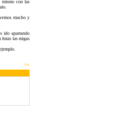
o mismo con las
ato.
movemos mucho y
os ido apartando
 listas las migas
ejemplo.
TOP