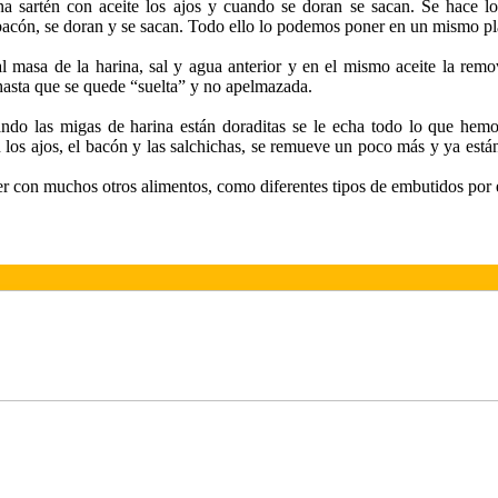
a sartén con aceite los ajos y cuando se doran se sacan. Se hace l
 bacón, se doran y se sacan. Todo ello lo podemos poner en un mismo pl
l masa de la harina, sal y agua anterior y en el mismo aceite la re
asta que se quede “suelta” y no apelmazada.
ndo las migas de harina están doraditas se le echa todo lo que hem
los ajos, el bacón y las salchichas, se remueve un poco más y ya están
 con muchos otros alimentos, como diferentes tipos de embutidos por 