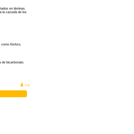
rtados en láminas.
 la cazuela de los
s como fósforo,
a de bicarbonato.
TOP