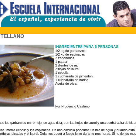
STELLANO
INGREDIENTES PARA 6 PERSONAS
1/2 kg de garbanzos
1/2 kg de espinacas
2 zanahorias
1 patata
2 dientes de ajo
2 hojas de laurel
1 cebolla
1 cucharada de pimentón
1 cucharada de harina
Aceite de oliva
Por Prudencio Castaño
mos los garbanzos en remojo, en agua tibia, con las hojas de laurel y una cucharadita de bica
as, media cebolla y las espinacas. En una cazuela ponemos un litro de agua y cuando está
erduras picadas y el laurel. Dejamos cocer a fuego lento durante tres horas. Si no tienes mu