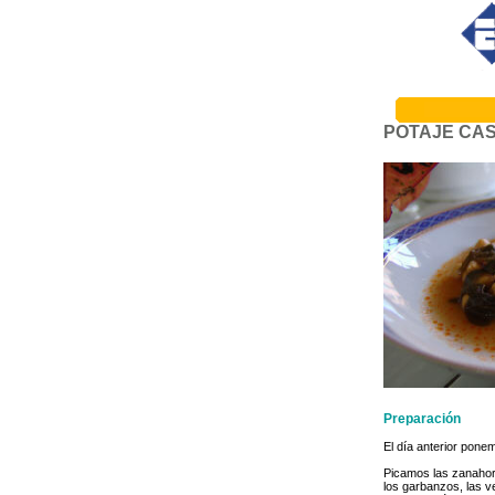
POTAJE CA
Preparación
El día anterior pone
Picamos las zanahori
los garbanzos, las v