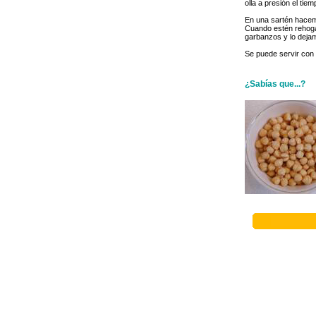
olla a presión el ti
En una sartén hacemo
Cuando estén rehoga
garbanzos y lo deja
Se puede servir con 
¿Sabías que...?